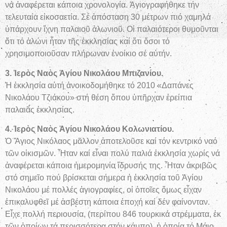
νά ἀναφέρεται κάποια χρονολογία. Ἁγιογραφήθηκε τήν
τελευταία εἰκοσαετία. Σέ ἀπόσταση 30 μέτρων πιό χαμηλά
ὑπάρχουν ἴχνη παλαιοῦ ἁλωνιοῦ. Οἱ παλαιότεροι θυμοῦνται
ὅτι τό ἁλώνι ἦταν τῆς ἐκκλησίας καί ὅτι ὅσοι τό
χρησιμοποιοῦσαν πλήρωναν ἐνοίκιο σέ αὐτήν.
3. Ἱερὸς Ναὸς Ἁγίου Νικολάου Μπιζανίου.
Ἡ ἐκκλησία αὐτή ἀνοικοδομήθηκε τό 2010 «Δαπάνες
Νικολάου Τζιάκου» στή θέση ὅπου ὑπῆρχαν ἐρείπια
παλαιᾶς ἐκκλησίας.
4. Ἱερὸς Ναὸς Ἁγίου Νικολάου Κολωνιατίου.
Ὁ Ἅγιος Νικόλαος μᾶλλον ἀποτελοῦσε καί τόν κεντρικό ναό
τῶν οἰκισμῶν. Ἦταν καί εἶναι πολύ παλιά ἐκκλησία χωρίς νά
ἀναφέρεται κάποια ἡμερομηνία ἵδρυσής της. Ἦταν ἀκριβῶς
στό σημεῖο πού βρίσκεται σήμερα ἡ ἐκκλησία τοῦ Ἁγίου
Νικολάου μέ πολλές ἁγιογραφίες, οἱ ὁποῖες ὅμως εἶχαν
ἐπικαλυφθεῖ μέ ἀσβέστη κάποια ἐποχή καί δέν φαίνονταν.
Εἶχε πολλή περιουσία, (περίπου 846 τουρκικά στρέμματα, ἐκ
τῶν ὁποίων τά περισσότερα στόν κάμπο), ἡ ὁποία τό Μάιο