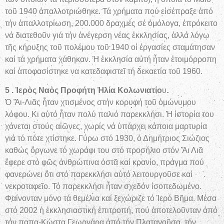
τοῦ 1940 ἀπαλλοτριώθηκε. Τά χρήματα πού εἰσέπραξε ἀπό
τήν ἀπαλλοτρίωση, 200.000 δραχμές σέ ὁμόλογα, ἐπρόκειτο
νά διατεθοῦν γιά τήν ἀνέγερση νέας ἐκκλησίας, ἀλλά λόγῳ
τῆς κήρυξης τοῦ πολέμου τοῦ 1940 οἱ ἐργασίες σταμάτησαν
καί τά χρήματα χάθηκαν. Ἡ ἐκκλησία αὐτή ἦταν ἑτοιμόρροπη
καί ἀποφασίστηκε να κατεδαφιστεῖ τή δεκαετία τοῦ 1960.
5 . Ἱερὸς Ναὸς Προφήτη Ἠλία Κολωνιατίο
υ.
Ὁ Ἅι-Λιᾶς ἦταν χτισμένος στήν κορυφή τοῦ ὁμώνυμου
λόφου. Κι αὐτό ἦταν πολύ παλιό παρεκκλήσι. Ἡ ἱστορία του
χάνεται στούς αἰῶνες, χωρίς νά ὑπάρχει κάποια μαρτυρία
γιά τό πότε χτίστηκε. Γύρω στό 1930, ὁ Δημήτριος Σιώζιος
καθώς ὄργωνε τό χωράφι του στό προσήλιο στόν Ἅι Λιᾶ
ἔφερε στό φῶς ἀνθρώπινα ὀστᾶ καί κρανίο, πράγμα πού
φανερώνει ὅτι στό παρεκκλήσι αὐτό λειτουργοῦσε καί
νεκροταφεῖο. Τό παρεκκλήσι ἦταν σχεδόν ἰσοπεδωμένο.
Φαίνονταν μόνο τά θεμέλια καί ξεχώριζε τό Ἱερό Βῆμα. Μέσα
στό 2002 ἡ ἐκκλησιαστική ἐπιτροπή, πού ἀποτελοῦνταν ἀπό
τόν παπα-Κώστα Γεωργάρα ἀπό τήν Πλατανοῦσα, τόν