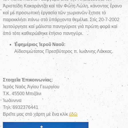
Ἀριστείδη Κακαράντζα καί τόν Φώτη Λώλη, κάνοντας ἔρανο
καί μέ προσωπική ἐργασία τῶν χωριανῶν ἔχτισε τό
παρεκκλήσι πάνω στά ὑπάρχοντα θεμέλια. Στίς 20-7-2002
λειτούργησε καί μάλιστα πανηγύρισε γιά πρώτη φορά καί
ἀπό τότε καθιερώθηκε ἐτήσιο πανηγύρι.
Ἐφημέριος Ἱεροῦ Ναοῦ:
Αἰδεσιμώτατος Πρεσβύτερος π. Ιωάννης Λάκκας.
Στοιχεῖα Ἐπικοινωνίας:
Ἱερὸς Ναὸς Ἁγίου Γεωργίου
Τ.Κ. 45500 Μπιζάνι
Ἰωάννινα
Τηλ: 6932376441
Βρεῖτε μας στὸ χάρτη μὲ ἕνα κλίκ
ἐδῶ