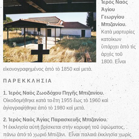
Ἱερὸς Ναὸς
Ἁγίου
Γεωργίου
Μπιζανίου.
Κατὰ μαρτυρίες
κατοίκων
ὑπάρχει ἀπὸ τὶς
ἀρχὲς τοῦ
1800. Εἶναι
εἰκονογραφημένος ἀπὸ τὸ 1850 καὶ μετά.
Π Α Ρ Ε Κ Κ Λ Η Σ Ι Α
1. Ἱερὸς Ναὸς Ζωοδόχου Πηγῆς Μπιζανίου.
Οἰκοδομήθηκε κατά τα ἔτη 1955 ἕως τὸ 1960 καὶ
ἁγιογραφήθηκε ἀπὸ τὸ 1980 καὶ μετά.
2. Ἱερὸς Ναὸς Ἁγίας Παρασκευῆς Μπιζανίου.
Ἡ ἐκκλησία αὐτή βρίσκεται στήν κορυφή τοῦ ὑψώματος,
πάνω ἀπό τό χωριό Μπιζάνι. Εἶναι παλαιά ἐκκλησία χωρίς