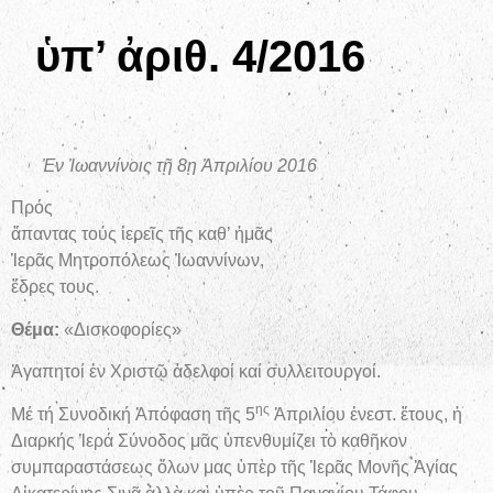
ὑπ’ ἀριθ. 4/2016
Ἐν Ἰωαννίνοις τῇ 8ῃ Ἀπριλίου 2016
Πρός
ἅπαντας τούς ἱερεῖς τῆς καθ’ ἡμᾶς
Ἱερᾶς Μητροπόλεως Ἰωαννίνων,
ἕδρες τους.
Θέμα:
«Δισκοφορίες»
Ἀγαπητοί ἐν Χριστῷ ἀδελφοί καί συλλειτουργοί.
ης
Μέ τή Συνοδική Ἀπόφαση τῆς 5
Ἀπριλίου ἐνεστ. ἔτους, ἡ
Διαρκής Ἱερά Σύνοδος μᾶς ὑπενθυμίζει τὸ καθῆκον
συμπαραστάσεως ὅλων μας ὑπὲρ τῆς Ἱερᾶς Μονῆς Ἁγίας