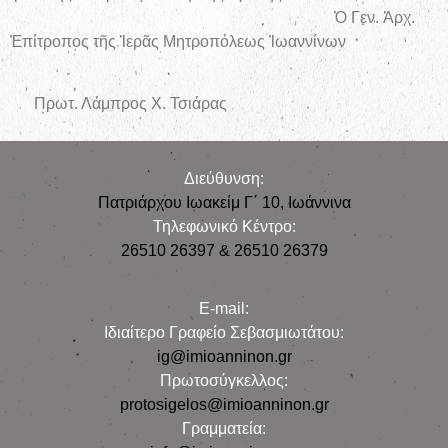
Ὁ Γεν. Ἀρχ.
Ἐπίτροπος τῆς Ἱερᾶς Μητροπόλεως Ἰωαννίνων
Πρωτ. Λάμπρος Χ. Τσιάρας
Διεύθυνση:
Πατριάρχου Ιωακείμ Γ΄ 10, Iωάννινα
Τηλεφωνικό Κέντρο:
26510 26397 & 26510 26379
E-mail:
Iδιαίτερο Γραφείο Σεβασμιωτάτου:
ig@imioanninon.gr
Πρωτοσύγκελλος:
protosigelos@imioanninon.gr
Γραμματεία: