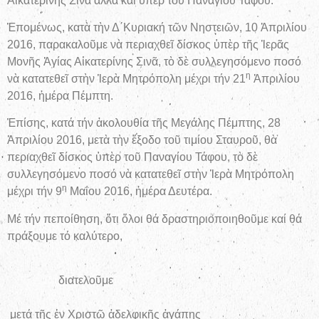
Αἰκατερίνης Σινᾶ ἀλλὰ καὶ ὑπὲρ τοῦ Παναγίου Τάφου.
Ἑπομένως, κατὰ τὴν Δ΄Κυριακή τῶν Νηστειῶν, 10 Ἀπριλίου
2016, παρακαλοῦμε νὰ περιαχθεῖ δίσκος ὑπὲρ τῆς Ἱερᾶς
Μονῆς Ἁγίας Αἰκατερίνης Σινᾶ, τὸ δὲ συλλεγησόμενο ποσό
η
νὰ κατατεθεῖ στὴν Ἱερὰ Μητρόπολη μέχρι τήν 21
Ἀπριλίου
2016, ἡμέρα Πέμπτη.
Ἐπίσης, κατά τήν ἀκολουθία τῆς Μεγάλης Πέμπτης, 28
Ἀπριλίου 2016, μετὰ τὴν ἔξοδο τοῦ τιμίου Σταυροῦ, θὰ
περιαχθεῖ δίσκος ὑπὲρ τοῦ Παναγίου Τάφου, τὸ δὲ
συλλεγησόμενο ποσό νὰ κατατεθεῖ στὴν Ἱερὰ Μητρόπολη
η
μέχρι τήν 9
Μαΐου 2016, ἡμέρα Δευτέρα.
Μέ τήν πεποίθηση, ὅτι ὅλοι θά δραστηριοποιηθοῦμε καί θά
πράξουμε τό καλύτερο,
διατελοῦμε
μετά τῆς ἐν Χριστῷ ἀδελφικῆς ἀγάπης