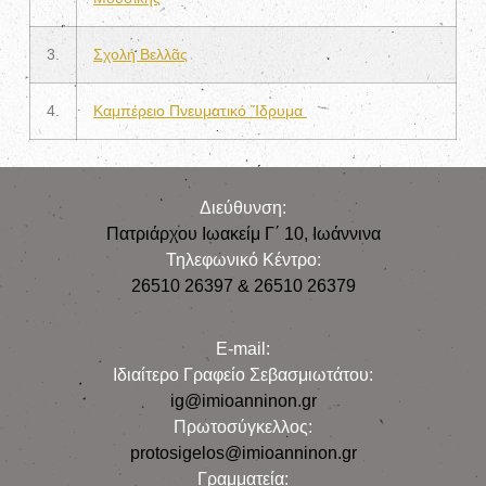
3.
Σχολή Βελλᾶς
4.
Καμπέρειο Πνευματικό Ἵδρυμα
Διεύθυνση:
Πατριάρχου Ιωακείμ Γ΄ 10, Iωάννινα
Τηλεφωνικό Κέντρο:
26510 26397 & 26510 26379
E-mail:
Iδιαίτερο Γραφείο Σεβασμιωτάτου:
ig@imioanninon.gr
Πρωτοσύγκελλος:
protosigelos@imioanninon.gr
Γραμματεία: