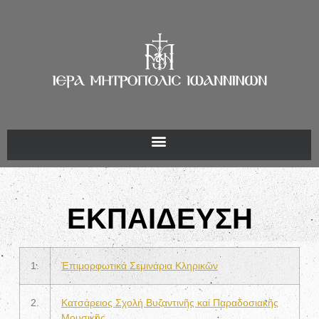
ΕΚΠΑΙΔΕΥΣΗ
1.
Ἐπιμορφωτικά Σεμινάρια Κληρικῶν
2.
Κατσάρειος Σχολή Βυζαντινῆς καί Παραδοσιακῆς
Μουσικῆς