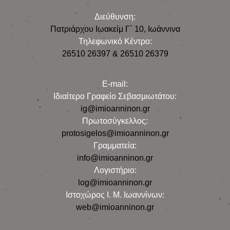
Διεύθυνση:
Πατριάρχου Ιωακείμ Γ΄ 10, Iωάννινα
Τηλεφωνικό Κέντρο:
26510 26397 & 26510 26379
E-mail:
Iδιαίτερο Γραφείο Σεβασμιωτάτου:
ig@imioanninon.gr
Πρωτοσύγκελλος:
protosigelos@imioanninon.gr
Γραμματεία:
info@imioanninon.gr
Λογιστήριο:
log@imioanninon.gr
Ιστοχώρος Ι. Μ. Ιωαννίνων:
web@imioanninon.gr