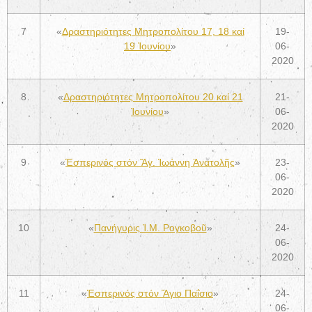
7
«
Δραστηριότητες Μητροπολίτου 17, 18 καί
19-
19 Ἰουνίου
»
06-
2020
8
«
Δραστηριότητες Μητροπολίτου 20 καί 21
21-
Ἰουνίου
»
06-
2020
9
«
Ἑσπερινός στόν Ἅγ. Ἰωάννη Ἀνατολῆς
»
23-
06-
2020
10
«
Πανήγυρις Ἱ.Μ. Ρογκοβοῦ
»
24-
06-
2020
11
«
Ἑσπερινός στόν Ἅγιο Παΐσιο
»
24-
06-