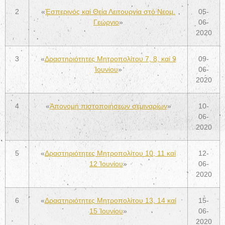
2
«
Ἑσπερινός καί Θεία Λειτουργία στό Νεομ.
05-
Γεώργιο
»
06-
2020
3
«
Δραστηριότητες Μητροπολίτου 7, 8, καί 9
09-
Ἰουνίου
»
06-
2020
4
«
Ἀπονομή πιστοποιήσεων σεμιναρίων
»
10-
06-
2020
5
«
Δραστηριότητες Μητροπολίτου 10, 11 καί
12-
12 Ἰουνίου
»
06-
2020
6
«
Δραστηριότητες Μητροπολίτου 13, 14 καί
15-
15 Ἰουνίου
»
06-
2020