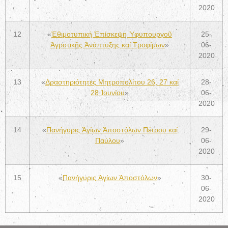
2020
12
«
Ἐθιμοτυπική Ἐπίσκεψη Ὑφυπουργοῦ
25-
Ἀγροτικῆς Ἀνάπτυξης καί Τροφίμων
»
06-
2020
13
«
Δραστηριότητες Μητροπολίτου 26, 27 καί
28-
28 Ἰουνίου
»
06-
2020
14
«
Πανήγυρις Ἁγίων Ἁποστόλων Πέτρου καί
29-
Παύλου
»
06-
2020
15
«
Πανήγυρις Ἁγίων Ἁποστόλων
»
30-
06-
2020