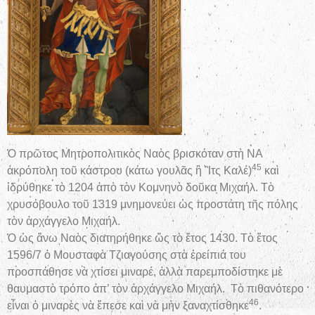
Ὁ πρῶτος Μητροπολιτικὸς Ναὸς βρισκόταν στὴ ΝΑ
45
ἀκρόπολη τοῦ κάστρου (κάτω γουλᾶς ἢ Ἲτς Καλέ)
καὶ
ἱδρύθηκε τὸ 1204 ἀπὸ τὸν Κομνηνὸ δοῦκα Μιχαήλ. Τὸ
χρυσόβουλο τοῦ 1319 μνημονεύει ὡς προστάτη τῆς πόλης
τὸν ἀρχάγγελο Μιχαήλ.
Ὁ ὡς ἄνω Ναὸς διατηρήθηκε ὥς τὸ ἔτος 1430. Τὸ ἔτος
1596/7 ὁ Μουσταφὰ Τζιαγούσης στὰ ἐρείπιά του
προσπάθησε νὰ χτίσει μιναρέ, ἀλλὰ παρεμποδίστηκε μὲ
θαυμαστὸ τρόπο ἀπ’ τὸν ἀρχάγγελο Μιχαήλ. Τὸ πιθανότερο
46
εἶναι ὁ μιναρὲς νὰ ἔπεσε καὶ νὰ μὴν ξαναχτίσθηκε
.