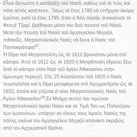
Εἶναι ἄγνωστη ἡ κατάληξη τοῦ Ναοῦ, καθὼς καὶ τὸ πῶς καὶ
πότε αὐτὸς κατέπεσε. Ἴσως τὸ ἔτος 1780 νὰ ὑπῆρχαν ἀκόμη
ἐρείπια, γιατί τὸ ἔτος 1795, ὅταν ὁ Ἀλὴ πασὰς ἀνακαίνισε τὸ
Φετιχὲ Τζαμί, βρέθηκαν μέσα του δυὸ πεσσοὶ τοῦ Ναοῦ.
Μετὰ τὴν πτώση τοῦ Ναοῦ τοῦ ἀρχαγγέλου Μιχαήλ,
πιθανῶς, Μητροπολιτικὸς Ναὸς νὰ ἔγινε ὁ Ναὸς τοῦ
47
Παντοκράτορα
.
Ἡ ἕδρα τοῦ Μητροπολίτη ὥς τὸ 1612 βρισκόταν μέσα στὸ
κάστρο. Ἀπὸ τὸ 1612 ὥς τὸ 1820 ἡ Μητρόπολη ἑδρεύει ἔξω
ἀπὸ τὸ κάστρο στὸν Ναὸ τοῦ ἁγίου Ἀθανασίου στὴν
ὁμώνυμη περιοχή. Στὶς 25 Αὐγούστου τοῦ 1820 ὁ Ναὸς
πυρπολεῖται καὶ ἡ ἕδρα μεταφέρεται στὸ Ἀρχιμανδρεῖο ὥς τὸ
1832, ὁπότε καὶ χτίζεται ὁ νέος Μητροπολιτικὸς Ναὸς τοῦ
48
Ἁγίου Ἀθανασίου
.Σε Μνήμη αυτού του πρώτου
Μητροπολιτικού Ιερού Ναού και σε Τιμή Του ως Πολιούχου
των Ιωαννίνων, υπάρχει σε όλους τους Ιερούς Ναούς της
πόλης εικόνα του Αρχαγγέλου Μιχαήλ απέναντι ακριβώς
από τον Αρχιερατικό Θρόνο.