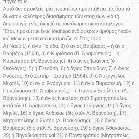
πηγές τους.
Αὐτὸ δὲν ἀποκλείει μία περαιτέρω προσπάθεια τῆς ὅσο τὸ
δυνατὸν καλύτερης διασάφησης τῶν στοιχείων γιὰ τὴ
δημιουργία ἑνὸς ἀκριβέστερου ὀνομαστικοῦ καταλόγου.
Ἔτσι, προκύπτει ἕνας ἰδιαίτερα ἐνδιαφέρων ἀριθμὸς Ναῶν
καὶ Μονῶν μέσα στὸ κάστρο ὥς τὸ ἔτος 1430.
Α) Ναοί: 1) ἡ ἁγία Τριάδα, 2) ὁ ἅγιος Βάρβαρος – ἡ ἁγία
Βαρβάρα (1564), 3) ἡ Κυριότισα (Π. Ἀραβαντινός) – ἡ
Κυριώτισσα (Λ. Βρανούσης), 4) ὁ ἅγιος Ἰωάννης (ὁ
Θεολόγος), 5) ἡ Ἐλεοῦσα, 6) ὁ ἅγιος Σπυρίδων, 7) ὁ ἅγιος
Ἀνδρέας, 8) ὁ Σωτήρ – Σωτῆρα (1564), 9) ὁ Ἀρχάγγελος
Μιχαήλ, 10) οἱ ἅγιοι Ἀνάργυροι, 11) ἡ ἁγία Παρασκευή, 12) ἡ
Παντάνασσα (Π. Ἀραβαντινός) – ἡ Πάντων Βασίλισσα (Λ.
Βρανούσης), 13) ὁ ἅγιος Νικόλαος (τοῦ Στρατηγόπουλου
κατὰ τὸν Π. Ἀραβαντινό), 14) ὁ ἅγιος Γεώργιος, 15) ὁ ἅγιος
Μηνᾶς, 16) ὁ ἅγιος Ἀνδρέας (δὶς στὸν Λ. Βρανούση), 17)
Μητροπολίτης ὁ Σωτήρ (Λ. Βρανούσης), 18) ὁ ἅγιος
Βάρβαρος (δὶς στὸν Λ. Βρανούση), 19) ὁ ἅγιος Ἀθανάσιος,
20) ἡ Πηγαδιώτισσα καὶ 21) ὁ Παντοκράτωρ (Μητρόπολις