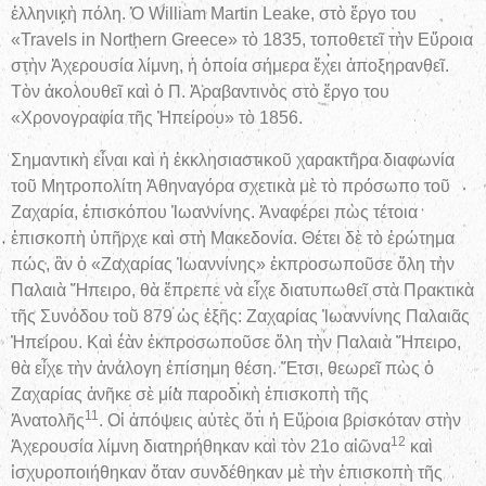
ἑλληνικὴ πόλη. Ὁ William Martin Leake, στὸ ἔργο του
«Travels in Northern Greece» τὸ 1835, τοποθετεῖ τὴν Εὔροια
στὴν Ἀχερουσία λίμνη, ἡ ὁποία σήμερα ἔχει ἀποξηρανθεῖ.
Τὸν ἀκολουθεῖ καὶ ὁ Π. Ἀραβαντινὸς στὸ ἔργο του
«Χρονογραφία τῆς Ἠπείρου» τὸ 1856.
Σημαντικὴ εἶναι καὶ ἡ ἐκκλησιαστικοῦ χαρακτῆρα διαφωνία
τοῦ Μητροπολίτη Ἀθηναγόρα σχετικὰ μὲ τὸ πρόσωπο τοῦ
Ζαχαρία, ἐπισκόπου Ἰωαννίνης. Ἀναφέρει πὼς τέτοια
ἐπισκοπὴ ὑπῆρχε καὶ στὴ Μακεδονία. Θέτει δὲ τὸ ἐρώτημα
πώς, ἂν ὁ «Ζαχαρίας Ἰωαννίνης» ἐκπροσωποῦσε ὅλη τὴν
Παλαιὰ Ἤπειρο, θὰ ἔπρεπε νὰ εἶχε διατυπωθεῖ στὰ Πρακτικὰ
τῆς Συνόδου τοῦ 879 ὡς ἑξῆς: Ζαχαρίας Ἰωαννίνης Παλαιᾶς
Ἠπείρου. Καὶ ἐὰν ἐκπροσωποῦσε ὅλη τὴν Παλαιὰ Ἤπειρο,
θὰ εἶχε τὴν ἀνάλογη ἐπίσημη θέση. Ἔτσι, θεωρεῖ πὼς ὁ
Ζαχαρίας ἀνῆκε σὲ μία παροδικὴ ἐπισκοπὴ τῆς
11
Ἀνατολῆς
.
Οἱ ἀπόψεις αὐτὲς ὅτι ἡ Εὔροια βρισκόταν στὴν
12
Ἀχερουσία λίμνη διατηρήθηκαν καὶ τὸν 21ο αἰῶνα
καὶ
ἰσχυροποιήθηκαν ὅταν συνδέθηκαν μὲ τὴν ἐπισκοπὴ τῆς