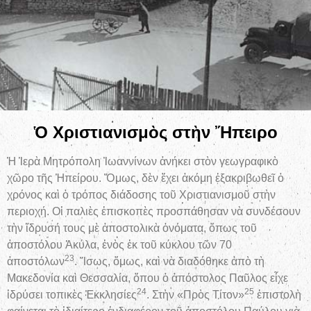
Ὁ Χριστιανισμὸς στὴν Ἤπειρο
Ἡ Ἱερὰ Μητρόπολη Ἰωαννίνων ἀνήκει στὸν γεωγραφικὸ
χῶρο τῆς Ἠπείρου. Ὅμως, δὲν ἔχει ἀκόμη ἐξακριβωθεῖ ὁ
χρόνος καὶ ὁ τρόπος διάδοσης τοῦ Χριστιανισμοῦ στὴν
περιοχή. Οἱ παλιὲς ἐπισκοπὲς προσπάθησαν νὰ συνδέσουν
τὴν ἵδρυσή τους μὲ ἀποστολικὰ ὀνόματα, ὅπως τοῦ
ἀποστόλου Ἀκύλα, ἑνὸς ἐκ τοῦ κύκλου τῶν 70
23
ἀποστόλων
. Ἴσως, ὅμως, καὶ νὰ διαδόθηκε ἀπὸ τὴ
Μακεδονία καὶ Θεσσαλία, ὅπου ὁ ἀπόστολος Παῦλος εἶχε
24
25
ἱδρύσει τοπικὲς Ἐκκλησίες
. Στὴν «Πρὸς Τίτον»
ἐπιστολὴ