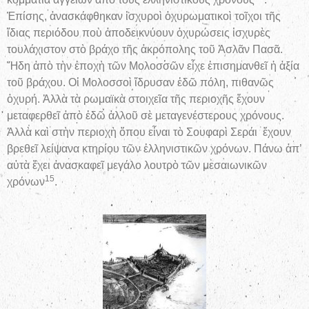
Ἐπίσης, ἀνασκάφθηκαν ἰσχυροὶ ὀχυρωματικοὶ τοῖχοι τῆς
ἴδιας περιόδου ποὺ ἀποδεικνύουν ὀχυρώσεις ἰσχυρὲς
τουλάχιστον στὸ βράχο τῆς ἀκρόπολης τοῦ Ἀσλᾶν Πασᾶ.
Ἤδη ἀπὸ τὴν ἐποχὴ τῶν Μολοσσῶν εἶχε ἐπισημανθεῖ ἡ ἀξία
τοῦ βράχου. Οἱ Μολοσσοὶ ἵδρυσαν ἐδῶ πόλη, πιθανῶς
ὀχυρή. Ἀλλὰ τὰ ρωμαϊκὰ στοιχεῖα τῆς περιοχῆς ἔχουν
μεταφερθεῖ ἀπὸ ἐδῶ ἀλλοῦ σὲ μεταγενέστερους χρόνους.
Ἀλλὰ καὶ στὴν περιοχὴ ὅπου εἶναι τὸ Σουφαρὶ Σεράι ἔχουν
βρεθεῖ λείψανα κτηρίου τῶν ἑλληνιστικῶν χρόνων. Πάνω ἀπ’
αὐτὰ ἔχει ἀνασκαφεῖ μεγάλο λουτρὸ τῶν μεσαιωνικῶν
15
χρόνων
.