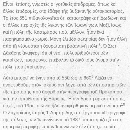
Εἶναι, ἐπίσης, γνωστὲς οἱ γοτθικὲς ἐπιδρομές, ὅπως καὶ
ἄλλες ἐπιδρομές, στὰ ἐδάφη τῆς βυζαντινῆς αὐτοκρατορίας.
Τὸ ἔτος 551 πιθανολογεῖται ὅτι καταστράφηκε ἡ Δωδώνη καὶ
οἱ ἄλλες περιοχὲς τῆς λεκάνης τῶν Ἰωαννίνων. Μαζί, ἴσως,
καὶ ἡ πόλη τῆς Καστρίτσας πού, μᾶλλον, ἦταν ἕνα
παρηκμασμένο χωριό. Μόνη ἐλπίδα σωτηρίας δὲν ἦταν ἄλλη
8
ἀπὸ τὴ νεοσύστατη ὀχυρώτατη βυζαντινὴ πόλη
. Ὁ Σωτ.
Δάκαρης ἀναφέρει ὅτι οἱ νέοι, πολυαριθμότεροι τῶν
κατοίκων, πρόσφυγες ἐπέβαλαν τὸ δικό τους ὄνομα στὴν
πόλη ποὺ ἐποίκισαν.
9
Αὐτὸ μπορεῖ νὰ ἔγινε ἀπὸ τὸ 550 ὥς τὸ 660
.Ἀξίζει νὰ
ἀναφερθοῦμε στὸν ἰσχυρὸ ἀντίλογο κατὰ τῶν ὑποστηρικτῶν
τῆς πρότασης ποὺ ἀφορᾷ στὴν περιγραφὴ τοῦ Προκοπίου
γιὰ τὴν τοποθεσία τῆς Εὔροιας. Ἡ ἀντίδραση ἄρχισε ἀπὸ τὶς
10
ἀρχὲς τοῦ 19ου αἰῶνα· ἤδη ἀναφέρθηκαν μερικὰ ὀνόματα
.
Ὁ Ζαγορίσιος ἰατρὸς Ἰ. Λαμπρίδης στὸ ἔργο του «Περιγραφὴ
τῆς πόλεως τῶν Ἰωαννίνων», τὸ 1887, ὑποστηρίζει ὅτι στὴ
σημερινὴ περιφέρεια τῶν Ἰωαννίνων δὲν ὑπῆρχε καμία