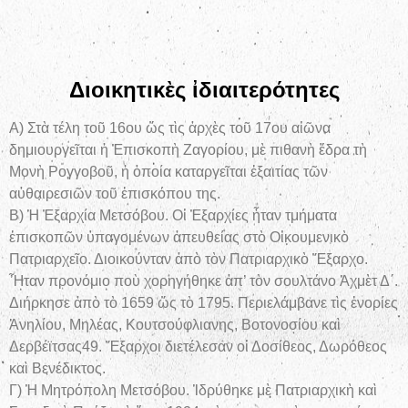
Διοικητικὲς ἰδιαιτερότητες
Α) Στὰ τέλη τοῦ 16ου ὥς τὶς ἀρχὲς τοῦ 17ου αἰῶνα
δημιουργεῖται ἡ Ἐπισκοπὴ Ζαγορίου, μὲ πιθανὴ ἕδρα τὴ
Μονὴ Ρογγοβοῦ, ἡ ὁποία καταργεῖται ἐξαιτίας τῶν
αὐθαιρεσιῶν τοῦ ἐπισκόπου της.
Β) Ἡ Ἐξαρχία Μετσόβου. Οἱ Ἐξαρχίες ἦταν τμήματα
ἐπισκοπῶν ὑπαγομένων ἀπευθείας στὸ Οἰκουμενικὸ
Πατριαρχεῖο. Διοικούνταν ἀπὸ τὸν Πατριαρχικὸ Ἔξαρχο.
Ἦταν προνόμιο ποὺ χορηγήθηκε ἀπ’ τὸν σουλτάνο Ἀχμὲτ Δ΄.
Διήρκησε ἀπὸ τὸ 1659 ὥς τὸ 1795. Περιελάμβανε τὶς ἐνορίες
Ἀνηλίου, Μηλέας, Κουτσούφλιανης, Βοτονοσίου καὶ
Δερβέϊτσας49. Ἔξαρχοι διετέλεσαν οἱ Δοσίθεος, Δωρόθεος
καὶ Βενέδικτος.
Γ) Ἡ Μητρόπολη Μετσόβου. Ἱδρύθηκε μὲ Πατριαρχικὴ καὶ