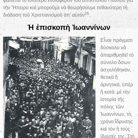
φαίνεται τὸ ἰδιαίτερο ἐνδιαφέρον τοῦ ἀποστόλου Παύλου γιὰ
τὴν Ἤπειρο καὶ μποροῦμε νὰ θεωρήσουμε πιθανότερη τὴ
26
διάδοση τοῦ Χριστιανισμοῦ ἀπ’ αὐτόν
.
Ἡ ἐπισκοπὴ Ἰωαννίνων
Εἶναι πράγματι
δύσκολο νὰ
ἀπαριθμηθεῖ τὸ
σύνολο ὅσων
ἀσχολήθηκαν,
θετικὰ ἢ
ἀρνητικά, ὑπὲρ
ἢ κατά, μὲ τὴν
ἱστορία τῆς
πόλης τῶν
Ἰωαννίνων, τὸ
χρόνο ἵδρυσης
καὶ τὸν ἢ τοὺς
ἱδρυτές της. Στὴ