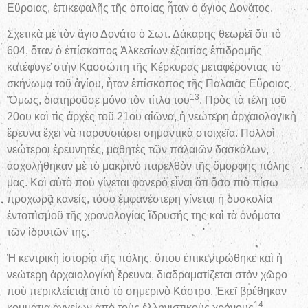
Εὔροιας, ἐπικεφαλῆς τῆς ὁποίας ἦταν ὁ ἅγιος Δονάτος.
Σχετικὰ μὲ τὸν ἅγιο Δονάτο ὁ Σωτ. Δάκαρης θεωρεῖ ὅτι τὸ
604, ὅταν ὁ ἐπίσκοπος Ἀλκεσίων ἐξαιτίας ἐπιδρομῆς
κατέφυγε στὴν Κασσώπη τῆς Κέρκυρας μεταφέροντας τὸ
σκήνωμα τοῦ ἁγίου, ἦταν ἐπίσκοπος τῆς Παλαιᾶς Εὔροιας.
13
Ὅμως, διατηροῦσε μόνο τὸν τίτλο του
. Πρὸς τὰ τέλη τοῦ
20ου καὶ τὶς ἀρχὲς τοῦ 21ου αἰῶνα, ἡ νεώτερη ἀρχαιολογικὴ
ἔρευνα ἔχει νὰ παρουσιάσει σημαντικὰ στοιχεῖα. Πολλοὶ
νεώτεροι ἐρευνητές, μαθητὲς τῶν παλαιῶν δασκάλων,
ἀσχολήθηκαν μὲ τὸ μακρινὸ παρελθὸν τῆς ὄμορφης πόλης
μας. Καὶ αὐτὸ ποὺ γίνεται φανερὸ εἶναι ὅτι ὅσο πιὸ πίσω
προχωρᾷ κανείς, τόσο ἐμφανέστερη γίνεται ἡ δυσκολία
ἐντοπισμοῦ τῆς χρονολογίας ἵδρυσής της καὶ τὰ ὀνόματα
τῶν ἱδρυτῶν της.
Ἡ κεντρικὴ ἱστορία τῆς πόλης, ὅπου ἐπικεντρώθηκε καὶ ἡ
νεώτερη ἀρχαιολογικὴ ἔρευνα, διαδραματίζεται στὸν χῶρο
ποὺ περικλείεται ἀπὸ τὸ σημερινὸ Κάστρο. Ἐκεῖ βρέθηκαν
14
κομμάτια ἀγγείων ἀπὸ τοὺς ἑλληνιστικοὺς χρόνους
.