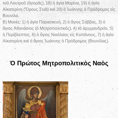
τοῦ Λουτροῦ (ἀγορᾶς), 18) ἡ ἁγία Μαρίνα, 19) ἡ ἁγία
Αἰκατερίνη (Ὄρους Σινᾶ) καὶ 20) ὁ Ἰωάννης ὁ Πρόδρομος εἰς
Βουνίλα.
Β) Μονές: 1) ἡ ἁγία Παρασκευή, 2) ὁ ἅγιος Σάββας, 3) ὁ
ἅγιος Ἀθανάσιος (ὁ Μητροπολιτικός), 4) τὸ ἀρχιμανδρεῖο, 5)
ἡ Περίβλεπτος, 6) ὁ ἅγιος Νικόλαος εἰς Κοπάνους, 7) ἡ ἁγία
Αἰκατερίνη καὶ ὁ ἅγιος Ἰωάννης ὁ Πρόδρομος (Βουνίλας).
Ὁ Πρώτος Μητροπολιτικὸς Ναὸς