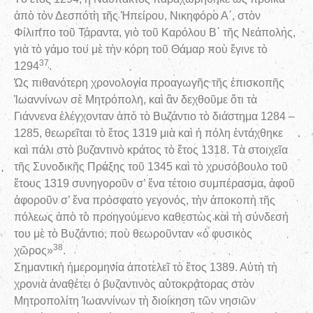
ἀπὸ τὸν Δεσπότη τῆς Ἠπείρου, Νικηφόρο Α΄, στὸν
Φίλιππο τοῦ Τάραντα, γιὸ τοῦ Καρόλου Β΄ τῆς Νεάπολης,
γιὰ τὸ γάμο του μὲ τὴν κόρη τοῦ Θάμαρ ποὺ ἔγινε τὸ
37
1294
.
Ὡς πιθανότερη χρονολογία προαγωγῆς τῆς ἐπισκοπῆς
Ἰωαννίνων σὲ Μητρόπολη, καὶ ἂν δεχθοῦμε ὅτι τὰ
Γιάννενα ἐλέγχονταν ἀπὸ τὸ Βυζάντιο τὸ διάστημα 1284 –
1285, θεωρεῖται τὸ ἔτος 1319 μιὰ καὶ ἡ πόλη ἐντάχθηκε
καὶ πάλι στὸ βυζαντινὸ κράτος τὸ ἔτος 1318. Τὰ στοιχεῖα
τῆς Συνοδικῆς Πράξης τοῦ 1345 καὶ τὸ χρυσόβουλο τοῦ
ἔτους 1319 συνηγοροῦν σ’ ἕνα τέτοιο συμπέρασμα, ἀφοῦ
ἀφοροῦν σ’ ἕνα πρόσφατο γεγονός, τὴν ἀποκοπὴ τῆς
πόλεως ἀπὸ τὸ προηγούμενο καθεστὼς καὶ τὴ σύνδεσή
του μὲ τὸ Βυζάντιο, ποὺ θεωροῦνταν «ὁ φυσικὸς
38
χῶρος»
.
Σημαντικὴ ἡμερομηνία ἀποτελεῖ τὸ ἔτος 1389. Αὐτὴ τὴ
χρονιὰ ἀναθέτει ὁ βυζαντινὸς αὐτοκράτορας στὸν
Μητροπολίτη Ἰωαννίνων τὴ διοίκηση τῶν νησιῶν