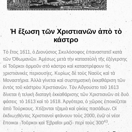
Ἡ ἔξωση τῶν Χριστιανῶν ἀπὸ τὸ
κάστρο
Τὸ ἔτος 1611, ὁ Διονύσιος Σκυλόσοφος ἐπαναστατεῖ κατὰ
τῶν Ὀθωμανῶν. Ἀμέσως μετὰ τὴν καταστολὴ τῆς ἐξέγερσης
οἱ Τοῦρκοι ὁρμοῦν στὸ κάστρο καὶ καταστρέφουν τὶς
χριστιανικὲς περιουσίες. Κυρίως δὲ τοὺς Ναοὺς καὶ τὰ
Μοναστήρια. Ἀλλὰ γίνεται καὶ συστηματικὴ ἐκκαθάριση τῶν
ἐντὸς τοῦ κάστρου Χριστιανῶν. Τὸν Αὔγουστο τοῦ 1613
δίνεται ἡ τελικὴ διαταγὴ ἐκκαθάρισης τῶν Χριστιανῶν σὲ δυὸ
φάσεις τὸ 1613 καὶ τὸ 1618. Ἀργότερα, ὁ χῶρος ἐποικίζεται
ἀπὸ Τούρκους. Χτίζονται τζαμιὰ καὶ οἰκίες πασάδων. Οἱ
ἐκδιωχθέντες Χριστιανοὶ φτάνουν τοὺς 2000, ἐνῷ οἱ νέοι
43
ἔποικοι -Τοῦρκοι καὶ Ἑβραῖοι μαζί- περὶ τοὺς 300
.