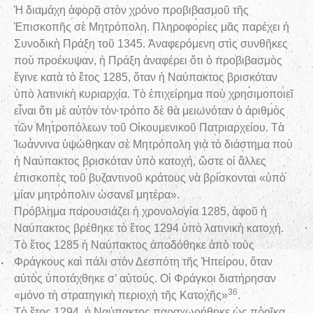
Ἡ διαμάχη ἀφορᾷ στὸν χρόνο προβιβασμοῦ τῆς
Ἐπισκοπῆς σὲ Μητρόπολη. Πληροφορίες μᾶς παρέχει ἡ
Συνοδικὴ Πράξη τοῦ 1345. Ἀναφερόμενη στὶς συνθῆκες
ποὺ προέκυψαν, ἡ Πράξη ἀναφέρει ὅτι ὁ προβιβασμὸς
ἔγινε κατὰ τὸ ἔτος 1285, ὅταν ἡ Ναύπακτος βρισκόταν
ὑπὸ λατινικὴ κυριαρχία. Τὸ ἐπιχείρημα ποὺ χρησιμοποιεῖ
εἶναι ὅτι μὲ αὐτὸν τὸν τρόπο δὲ θὰ μειωνόταν ὁ ἀριθμὸς
τῶν Μητροπόλεων τοῦ Οἰκουμενικοῦ Πατριαρχείου. Τὰ
Ἰωάννινα ὑψώθηκαν σὲ Μητρόπολη γιὰ τὸ διάστημα ποὺ
ἡ Ναύπακτος βρισκόταν ὑπὸ κατοχή, ὥστε οἱ ἄλλες
ἐπισκοπὲς τοῦ βυζαντινοῦ κράτους νὰ βρίσκονται «ὑπὸ
μίαν μητρόπολιν ὠσανεῖ μητέρα».
Πρόβλημα παρουσιάζει ἡ χρονολογία 1285, ἀφοῦ ἡ
Ναύπακτος βρέθηκε τὸ ἔτος 1294 ὑπὸ λατινικὴ κατοχή.
Τὸ ἔτος 1285 ἡ Ναύπακτος ἀποδόθηκε ἀπὸ τοὺς
Φράγκους καὶ πάλι στὸν Δεσπότη τῆς Ἠπείρου, ὅταν
αὐτὸς ὑποτάχθηκε σ’ αὐτούς. Οἱ Φράγκοι διατήρησαν
36
«μόνο τὴ στρατηγικὴ περιοχὴ τῆς Κατοχῆς»
.
Τὸ ἔτος 1294, ἡ Ναύπακτος παραχωρήθηκε ὡς προῖκα