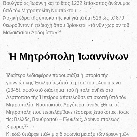
Βουλγαρίας Ἰωάννη καὶ τὸ ἔτος 1232 ἐπίσκοπος ἀνώνυμος
ὑπὸ τὸν Μητροπολίτη Ναυπάκτου.
Ἀρχικὴ ἕδρα τῆς ἐπισκοπῆς καὶ γιὰ τὰ ἔτη 516 ὥς τὸ 879
θεωροῦνταν ἡ περιοχὴ ὅπου βρίσκεται «τὸ νῦν χωρίον τοῦ
34
Μαλακασίου Ἀρδομίστα»
.
Ἡ Μητρόπολη Ἰωαννίνων
Ἰδιαίτερο ἐνδιαφέρον παρουσιάζει ἡ ἱστορία τῆς
γιαννιώτικης Ἐκκλησίας ἀπὸ τὰ μέσα τοῦ 14ου αἰῶνα
(1345), ἀφοῦ στὸ διάστημα ποὺ ἡ πόλη ἀνῆκε στὸ
Δεσποτάτο τῆς Ἠπείρου ἀποτελοῦσε ἐπισκοπὴ ὑπὸ τὸν
Μητροπολίτη Ναυπάκτου. Ἀργότερα, ἀναδείχθηκε σὲ
Μητρόπολη ποὺ περιελάμβανε τέσσερις ἐπισκοπές, ἴσως
τίς: Βελλᾶς, Βουθρωτοῦ – Γλυκέως, Δρυϊνουπόλεως,
35
Χιμάρας
.
Κι ἐδῶ ὑπάρχει πάλι μία διαφωνία μεταξὺ τῶν ἐρευνητῶν.