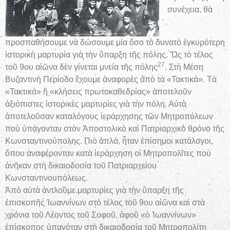
συνέχεια, θὰ
προσπαθήσουμε νὰ δώσουμε μία ὅσο τὸ δυνατὸ ἐγκυρότερη
ἱστορικὴ μαρτυρία γιὰ τὴν ὕπαρξη τῆς πόλης. Ὥς τὸ τέλος
27
τοῦ 9ου αἰῶνα δὲν γίνεται μνεία τῆς πόλης
. Στὴ Μέση
Βυζαντινὴ Περίοδο ἔχουμε ἀναφορὲς ἀπὸ τὰ «Τακτικά». Τὰ
«Τακτικά» ἢ «κλήσεις πρωτοκαθεδρίας» ἀποτελοῦν
ἀξιόπιστες ἱστορικὲς μαρτυρίες γιὰ τὴν πόλη. Αὐτὰ
ἀποτελοῦσαν καταλόγους ἱεράρχησης τῶν Μητροπόλεων
ποὺ ὑπάγονταν στὸν Ἀποστολικὸ καὶ Πατριαρχικὸ θρόνο τῆς
Κωνσταντινούπολης. Πιὸ ἁπλά, ἦταν ἐπίσημοι κατάλογοι,
ὅπου ἀναφέρονταν κατὰ ἱεράρχηση οἱ Μητροπολῖτες ποὺ
ἀνῆκαν στὴ δικαιοδοσία τοῦ Πατριαρχείου
Κωνσταντινουπόλεως.
Ἀπὸ αὐτὰ ἀντλοῦμε μαρτυρίες γιὰ τὴν ὕπαρξη τῆς
ἐπισκοπῆς Ἰωαννίνων στὸ τέλος τοῦ 9ου αἰῶνα καὶ στὰ
χρόνια τοῦ Λέοντος τοῦ Σοφοῦ, ἀφοῦ «ὁ Ἰωαννίνων»
ἐπίσκοπος ὑπαγόταν στὴ δικαιοδοσία τοῦ Μητροπολίτη