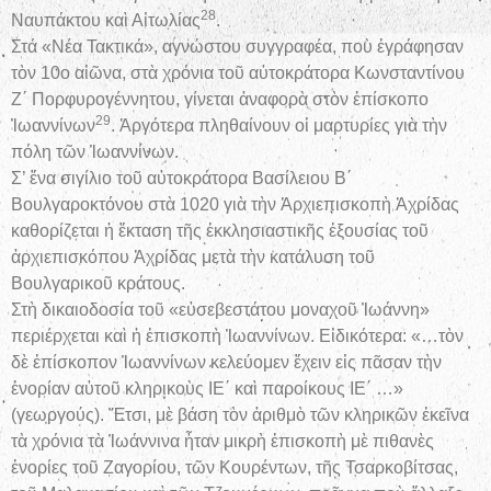
28
Ναυπάκτου καὶ Αἰτωλίας
.
Στά «Νέα Τακτικά», αγνώστου συγγραφέα, ποὺ ἐγράφησαν
τὸν 10ο αἰῶνα, στὰ χρόνια τοῦ αὐτοκράτορα Κωνσταντίνου
Ζ΄ Πορφυρογέννητου, γίνεται ἀναφορὰ στὸν ἐπίσκοπο
29
Ἰωαννίνων
. Ἀργότερα πληθαίνουν οἱ μαρτυρίες γιὰ τὴν
πόλη τῶν Ἰωαννίνων.
Σ’ ἕνα σιγίλιο τοῦ αὐτοκράτορα Βασίλειου Β΄
Βουλγαροκτόνου στὰ 1020 γιὰ τὴν Ἀρχιεπισκοπὴ Ἀχρίδας
καθορίζεται ἡ ἔκταση τῆς ἐκκλησιαστικῆς ἐξουσίας τοῦ
ἀρχιεπισκόπου Ἀχρίδας μετὰ τὴν κατάλυση τοῦ
Βουλγαρικοῦ κράτους.
Στὴ δικαιοδοσία τοῦ «εὐσεβεστάτου μοναχοῦ Ἰωάννη»
περιέρχεται καὶ ἡ ἐπισκοπὴ Ἰωαννίνων. Εἰδικότερα: «…τὸν
δὲ ἐπίσκοπον Ἰωαννίνων κελεύομεν ἔχειν εἰς πᾶσαν τὴν
ἐνορίαν αὐτοῦ κληρικοὺς ΙΕ΄ καὶ παροίκους ΙΕ΄ …»
(γεωργούς). Ἔτσι, μὲ βάση τὸν ἀριθμὸ τῶν κληρικῶν ἐκεῖνα
τὰ χρόνια τὰ Ἰωάννινα ἦταν μικρὴ ἐπισκοπὴ μὲ πιθανὲς
ἐνορίες τοῦ Ζαγορίου, τῶν Κουρέντων, τῆς Τσαρκοβίτσας,