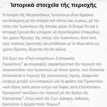
Ἱ
στορικ
ὰ
στοιχε
ῖ
α τ
ῆ
ς περιοχ
ῆ
ς
Ἡ ἱστορία τῆς Μητροπόλεως Ἰωαννίνων εἶναι ἄρρηκτα
συνδεδεμένη μὲ τὴν ἱστορία τοῦ τόπου καί, κυρίως, μὲ τὴν
πόλη τῶν Ἰωαννίνων τῆς ὁποίας φέρει τὸ ὄνομα.Ἂν καὶ ἡ
ἱστορικὴ ἔρευνα δὲν μπόρεσε νὰ προσδιορίσει ἐπακριβῶς
τὸν χρόνο ἵδρυσης τῆς πόλης τῶν Ἰωαννίνων, ὅσοι ἀπὸ
τοὺς παλιοὺς ἐρευνητὲς ἀσχολήθηκαν μὲ τὸ θέμα αὐτό ὡς
χρόνο ἵδρυσης δέχονται τὸν 6ο αἰῶνα.
Στὸ ἔργο του «Περὶ κτισμάτων» ὁ ἱστορικὸς
1
Προκόπιος
φωτογραφίζει χαρακτηριστικὰ τὴν περιοχὴ τοῦ
λεκανοπεδίου τῶν Ἰωαννίνων μὲ τέτοιο τρόπο, ποὺ δύσκολα
ἀποκλείεται ἡ περιοχὴ τῆς γιαννιώτικης λίμνης. Διαφωνία
ὑπάρχει μεταξὺ τῶν ἱστορικῶν γιὰ τὴ φράση τοῦ Προκοπίου
«καὶ νῆσος κατὰ μέσον ἐνέχει καὶ λόφος αὐτὴ ἐπανέστηκε».
2
Ὁρισμένοι
ταυτίζουν τὴν περιοχὴ μὲ τὸν βράχο τῆς
3
Καστρίτσας
, ὅπου κατὰ τὸν Σωτ. Δάκαρη, πιθανῶς,
4
βρισκόταν ἡ ἀρχαία πόλη Τέκμων
.