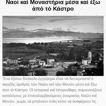
Ναοὶ καὶ Μοναστήρια μέσα καὶ ἔξω
ἀπὸ τὸ Κάστρο
Ἕνα ἐξίσου δύσκολο ἐγχείρημα εἶναι νὰ διευκρινιστεῖ ὁ
ἀκριβὴς ἀριθμὸς τῶν Ναῶν καὶ τῶν Μονῶν μέσα καὶ ἔξω
ἀπὸ τὸ Κάστρο. Οἱ ἱστορικοὶ καὶ ἱστοριοδῖφες παρουσιάζουν
καταλόγους μὲ ἐπαναλαμβανόμενες ὀνομασίες Ναῶν καὶ
Μονῶν, χωρὶς νὰ μπαίνουν στὸν κόπο νὰ ἀναφέρουν τὶς