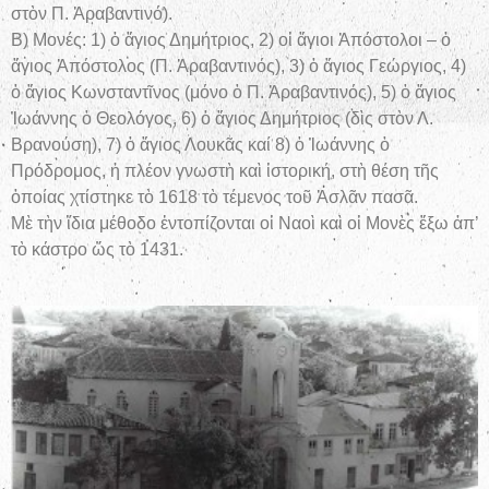
στὸν Π. Ἀραβαντινό).
Β) Μονές: 1) ὁ ἅγιος Δημήτριος, 2) οἱ ἅγιοι Ἀπόστολοι – ὁ
ἅγιος Ἀπόστολος (Π. Ἀραβαντινός), 3) ὁ ἅγιος Γεώργιος, 4)
ὁ ἅγιος Κωνσταντῖνος (μόνο ὁ Π. Ἀραβαντινός), 5) ὁ ἅγιος
Ἰωάννης ὁ Θεολόγος, 6) ὁ ἅγιος Δημήτριος (δὶς στὸν Λ.
Βρανούση), 7) ὁ ἅγιος Λουκᾶς καί 8) ὁ Ἰωάννης ὁ
Πρόδρομος, ἡ πλέον γνωστὴ καὶ ἱστορική, στὴ θέση τῆς
ὁποίας χτίστηκε τὸ 1618 τὸ τέμενος τοῦ Ἀσλᾶν πασᾶ.
Μὲ τὴν ἴδια μέθοδο ἐντοπίζονται οἱ Ναοὶ καὶ οἱ Μονὲς ἔξω ἀπ’
τὸ κάστρο ὥς τὸ 1431.