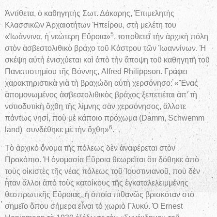
Ἀντίθετα, ὁ καθηγητὴς Σωτ. Δάκαρης, Ἐπιμελητὴς
Κλασσικῶν Ἀρχαιοτήτων Ἠπείρου, στὴ μελέτη του
5
«Ἰωάννινα, ἡ νεώτερη Εὔροια»
, τοποθετεῖ τὴν ἀρχικὴ πόλη
στὸν ἀσβεστολιθικὸ βράχο τοῦ Κάστρου τῶν Ἰωαννίνων. Ἡ
σκέψη αὐτὴ ἐνισχύεται καὶ ἀπὸ τὴν ἄποψη τοῦ καθηγητῆ τοῦ
Πανεπιστημίου τῆς Βόννης, Alfred Philippson. Γράφει
χαρακτηριστικὰ γιὰ τὴ βραχώδη αὐτὴ χερσόνησο: «Ἕνας
ἀπομονωμένος ἀσβεστολιθικὸς βράχος ξεπετιέται ἀπ’ τὴ
νοτιοδυτικὴ ὄχθη τῆς λίμνης σὰν χερσόνησος, ἄλλοτε
πάντως νησί, ποὺ μὲ κάποιο πρόχωμα (Damm, Schwemm
6
land) συνδέθηκε μὲ τὴν ὄχθη»
.
Τὸ ἀρχικὸ ὄνομα τῆς πόλεως δὲν ἀναφέρεται στὸν
Προκόπιο. Ἡ ὀνομασία Εὔροια θεωρεῖται ὅτι δόθηκε ἀπὸ
τοὺς οἰκιστὲς τῆς νέας πόλεως τοῦ Ἰουστινιανοῦ, ποὺ δὲν
ἦταν ἄλλοι ἀπὸ τοὺς κατοίκους τῆς ἐγκαταλελειμμένης
θεσπρωτικῆς Εὔροιας, ἡ ὁποία πιθανῶς βρισκόταν στὸ
σημεῖο ὅπου σήμερα εἶναι τὸ χωριὸ Γλυκύ. Ὁ Ernest