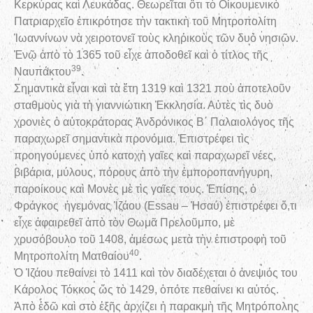
Κερκύρας καὶ Λευκάδας. Θεωρεῖται ὅτι τὸ Οἰκουμενικὸ
Πατριαρχεῖο ἐπικρότησε τὴν τακτικὴ τοῦ Μητροπολίτη
Ἰωαννίνων νὰ χειροτονεῖ τοὺς κληρικοὺς τῶν δυὸ νησιῶν.
Ἐνῷ ἀπὸ τὸ 1365 τοῦ εἶχε ἀποδοθεῖ καὶ ὁ τίτλος τῆς
39
Ναυπάκτου
.
Σημαντικὰ εἶναι καὶ τὰ ἔτη 1319 καὶ 1321 ποὺ ἀποτελοῦν
σταθμοὺς γιὰ τὴ γιαννιώτικη Ἐκκλησία. Αὐτὲς τὶς δυὸ
χρονιὲς ὁ αὐτοκράτορας Ἀνδρόνικος Β΄ Παλαιολόγος τῆς
παραχωρεῖ σημαντικὰ προνόμια. Ἐπιστρέφει τὶς
προηγούμενες ὑπὸ κατοχὴ γαῖες καὶ παραχωρεῖ νέες,
βιβάρια, μύλους, πόρους ἀπὸ τὴν ἐμποροπανήγυρη,
παροίκους καὶ Μονὲς μὲ τὶς γαῖες τους. Ἐπίσης, ὁ
Φράγκος ἡγεμόνας Ἰζάου (Essau – Ἠσαύ) ἐπιστρέφει ὅ,τι
εἶχε ἀφαιρεθεῖ ἀπὸ τὸν Θωμᾶ Πρελοῦμπο, μὲ
χρυσόβουλο τοῦ 1408, ἀμέσως μετὰ τὴν ἐπιστροφὴ τοῦ
40
Μητροπολίτη Ματθαίου
.
Ὁ Ἰζάου πεθαίνει τὸ 1411 καὶ τὸν διαδέχεται ὁ ἀνεψιός του
Κάρολος Τόκκος ὥς τὸ 1429, ὁπότε πεθαίνει κι αὐτός.
Ἀπὸ ἐδῶ καὶ στὸ ἑξῆς ἀρχίζει ἡ παρακμὴ τῆς Μητρόπολης