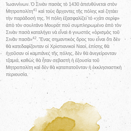
Ἰωαννίνων. Ὁ Σινὰν πασὰς τὸ 1430 ἀπευθύνεται στὸν
41
Μητροπολίτη
καὶ τοὺς ἄρχοντες τῆς πόλης καὶ ζητάει
τὴν παράδοσή της. Ἡ πόλη ἐξασφαλίζει τό «χάτι σερίφ»
ἀπὸ τὸν σουλτάνο Μουρὰτ ποὺ συμπληρωμένο ἀπὸ τὸν
Σινὰν πασὰ καταλήγει νὰ εἶναι ὁ γνωστός «ὁρισμὸς τοῦ
42
Σινᾶν πασᾶ»
. Ἕνας σημαντικὸς ὅρος του εἶναι ὅτι δὲν
θὰ κατεδαφίζονταν οἱ Χριστιανικοὶ Ναοί, ἐπίσης θὰ
ἠχοῦσαν οἱ καμπάνες τῆς πόλης, δὲν θὰ ἀνεγείρονταν
τζαμιά, καθὼς θὰ ἦταν σεβαστὴ ἡ ἐξουσία τοῦ
Μητροπολίτη καὶ δὲν θὰ καταπατοῦνταν ἡ ἐκκλησιαστικὴ
περιουσία.