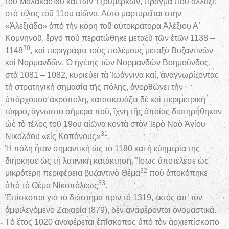
τοῦ Μαλακασίου καὶ τῶν Τζουμέρκων, πρᾶγμα ποὺ ἄλλαξε
στὸ τέλος τοῦ 11ου αἰῶνα. Αὐτὸ μαρτυρεῖται στὴν
«Ἀλεξιάδα» ἀπὸ τὴν κόρη τοῦ αὐτοκράτορα Ἀλέξιου Α΄
Κομνηνοῦ, ἔργο ποὺ περατώθηκε μεταξὺ τῶν ἐτῶν 1138 –
30
1148
, καὶ περιγράφει τοὺς πολέμους μεταξὺ Βυζαντινῶν
καὶ Νορμανδῶν. Ὁ ἡγέτης τῶν Νορμανδῶν Βοημοῦνδος,
στὰ 1081 – 1082, κυριεύει τὰ Ἰωάννινα καί, ἀναγνωρίζοντας
τὴ στρατηγικὴ σημασία τῆς πόλης, ἀνορθώνει τὴν
ὑπάρχουσα ἀκρόπολη, κατασκευάζει δὲ καὶ περιμετρικὴ
τάφρο, ἄγνωστο σήμερα ποῦ, ἴχνη τῆς ὁποίας διατηρήθηκαν
ὡς τὸ τέλος τοῦ 19ου αἰῶνα κοντὰ στὸν Ἱερὸ Ναὸ Ἁγίου
31
Νικολάου «εἰς Κοπάνους»
.
Ἡ πόλη ἦταν σημαντικὴ ὡς τὸ 1180 καὶ ἡ εὐημερία της
διήρκησε ὡς τὴ λατινικὴ κατάκτηση. Ἴσως ἀποτέλεσε ὡς
32
μικρότερη περιφέρεια βυζαντινὸ Θέμα
ποὺ ἀποκόπηκε
33
ἀπὸ τὸ Θέμα Νικοπόλεως
.
Ἐπίσκοποι γιὰ τὸ διάστημα πρὶν τὸ 1319, ἐκτὸς ἀπ’ τὸν
ἀμφιλεγόμενο Ζαχαρία (879), δὲν ἀναφέρονται ὀνομαστικά.
Τὸ ἔτος 1020 ἀναφέρεται ἐπίσκοπος ὑπὸ τὸν ἀρχιεπίσκοπο