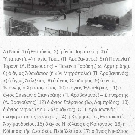
Α) Ναοί: 1) ἡ Θεοτόκος, 2) ἡ ἁγία Παρασκευή, 3) ἡ
Ὑπαπαντή, 4) ἡ ἁγία Τριάς (Π. Ἀραβαντινός), 5) ἡ Παναγία ἡ
Ταρανή (Λ. Βρανούσης) – Παναγία Ταράκη (Ἰω. Λαμπρίδης),
6) ὁ ἅγιος Ἀθανάσιος (ἡ νῦν Μητρόπολις) (Π. Ἀραβαντινός),
7) ὁ ἅγιος Ἀχίλλειος, 8) ὁ ἅγιος Θεόδωρος, 9) ὁ ἅγιος
Ἰωάννης ὁ Χρυσόστομος, 10) ὁ ἅγιος Ἐλευθέριος, 11) ὁ
ἅγιος Συμεὼν ὁ Στανεράτης (Π. Ἀραβαντινός) – Στηνεράτης
(Λ. Βρανούσης), 12) ὁ ἅγιος Στέφανος (Ἰω. Λαμπρίδης), 13)
ὁ ἅγιος Μηνᾶς (Δημ. Σαλαμάγκας). Ο Π. Ἀραβαντινὸς
ἀναφέρει καὶ τὶς νεώτερες: 14) ἡ Κοίμησις τῆς Θεοτόκου
Ἀρχιμανδρείου, 15) ὁ ἅγιος Νικόλαος εἰς Κοπάνους, 16) ἡ
Κοίμησις τῆς Θεοτόκου Περιβλέπτου, 17) ὁ ἅγιος Νικόλαος