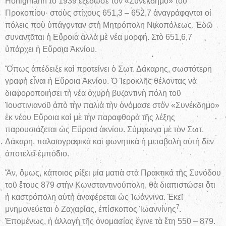
Honigmann τὸ 1939 ἐξέδωσε τὸν «Συνέκδημο» τοῦ
Προκοπίου· στοὺς στίχους 651,3 – 652,7 ἀναγράφονται οἱ
πόλεις ποὺ ὑπάγονταν στὴ Μητρόπολη Νικοπόλεως. Ἐδῶ
συναντᾶται ἡ Εὔροια ἀλλὰ μὲ νέα μορφή. Στὸ 651,6,7
ὑπάρχει ἡ Εὔροια Ἀκνίου.
Ὅπως ἀπέδειξε καὶ προτείνει ὁ Σωτ. Δάκαρης, σωστότερη
γραφὴ εἶναι ἡ Εὔροια Ἀκνίου. Ὁ Ἱεροκλῆς θέλοντας νὰ
διαφοροποιήσει τὴ νέα ὀχυρὴ βυζαντινὴ πόλη τοῦ
Ἰουστινιανοῦ ἀπὸ τὴν παλιὰ τὴν ὀνόμασε στὸν «Συνέκδημο»
ἐκ νέου Εὔροια καὶ μὲ τὴν παραφθορὰ τῆς λέξης
παρουσιάζεται ὡς Εὔροια ἀκνίου. Σύμφωνα μὲ τὸν Σωτ.
Δάκαρη, παλαιογραφικὰ καὶ φωνητικὰ ἡ μεταβολὴ αὐτὴ δὲν
ἀποτελεῖ ἐμπόδιο.
Ἄν, ὅμως, κάποιος ρίξει μία ματιὰ στὰ Πρακτικά τῆς Συνόδου
τοῦ ἔτους 879 στὴν Κωνσταντινούπολη, θὰ διαπιστώσει ὅτι
ἡ καστρόπολη αὐτὴ ἀναφέρεται ὡς Ἰωάννινα. Ἐκεῖ
7
μνημονεύεται ὁ Ζαχαρίας, ἐπίσκοπος Ἰωαννίνης
.
Ἑπομένως, ἡ ἀλλαγὴ τῆς ὀνομασίας ἔγινε τὰ ἔτη 550 – 879.