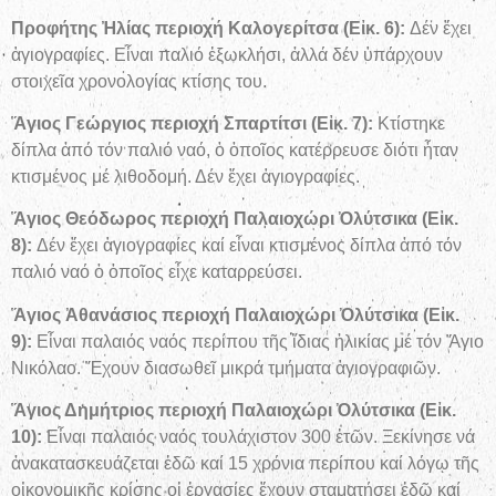
Προφήτης Ἠλίας περιοχή Καλογερίτσα (Εἰκ. 6):
Δέν ἔχει
ἁγιογραφίες. Εἶναι παλιό ἐξωκλήσι, ἀλλά δέν ὑπάρχουν
στοιχεῖα χρονολογίας κτίσης του.
Ἅγιος Γεώργιος περιοχή Σπαρτίτσι (Εἰκ. 7):
Κτίστηκε
δίπλα ἀπό τόν παλιό ναό, ὁ ὁποῖος κατέρρευσε διότι ἦταν
κτισμένος μέ λιθοδομή. Δέν ἔχει ἁγιογραφίες.
Ἅγιος Θεόδωρος περιοχή Παλαιοχώρι Ὀλύτσικα (Εἰκ.
8):
Δέν ἔχει ἁγιογραφίες καί εἶναι κτισμένος δίπλα ἀπό τόν
παλιό ναό ὁ ὁποῖος εἶχε καταρρεύσει.
Ἅγιος Ἀθανάσιος περιοχή Παλαιοχώρι Ὀλύτσικα (Εἰκ.
9):
Εἶναι παλαιός ναός περίπου τῆς ἴδιας ἡλικίας μέ τόν Ἅγιο
Νικόλαο. Ἔχουν διασωθεῖ μικρά τμήματα ἁγιογραφιῶν.
Ἅγιος Δημήτριος περιοχή Παλαιοχώρι Ὀλύτσικα (Εἰκ.
10):
Εἶναι παλαιός ναός τουλάχιστον 300 ἐτῶν. Ξεκίνησε νά
ἀνακατασκευάζεται ἐδῶ καί 15 χρόνια περίπου καί λόγῳ τῆς
οἰκονομικῆς κρίσης οἱ ἐργασίες ἔχουν σταματήσει ἐδῶ καί