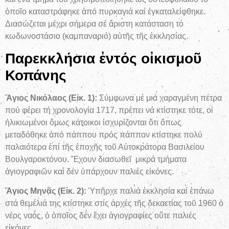
ὁποῖο καταστράφηκε ἀπό πυρκαγιά καί ἐγκαταλείφθηκε.
Διασώζεται μέχρι σήμερα σέ ἄριστη κατάσταση τό
κωδωνοστάσιο (καμπαναριό) αὐτῆς τῆς ἐκκλησίας.
Παρεκκλήσια ἐντός οἰκισμοῦ
Κοπάνης
Ἅγιος Νικόλαος (Εἰκ. 1):
Σύμφωνα μέ μιά χαραγμένη πέτρα
πού φέρει τή χρονολογία 1717, πρέπει νά κτίστηκε τότε, οἱ
ἡλικιωμένοι ὅμως κάτοικοι ἰσχυρίζονται ὅτι ὅπως
μεταδόθηκε ἀπό πάππου πρός πάππον κτίστηκε πολύ
παλαιότερα ἐπί τῆς ἐποχῆς τοῦ Αὐτοκράτορα Βασιλείου
Βουλγαροκτόνου. Ἔχουν διασωθεῖ μικρά τμήματα
ἁγιογραφιῶν καί δέν ὑπάρχουν παλιές εἰκόνες.
Ἅγιος Μηνᾶς (Εἰκ. 2):
Ὑπῆρχε παλιά ἐκκλησία καί ἐπάνω
στά θεμέλιά της κτίστηκε στίς ἀρχές τῆς δεκαετίας τοῦ 1960 ὁ
νέος ναός, ὁ ὁποῖος δέν ἔχει ἁγιογραφίες οὔτε παλιές
εἰκόνες