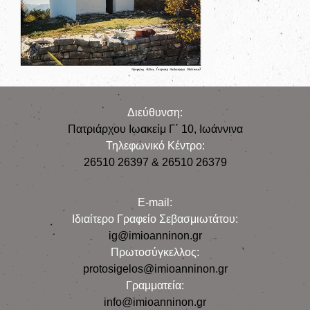
Διεύθυνση:
Πατριάρχου Ιωακείμ Γ΄ 10, Iωάννινα
Τηλεφωνικό Κέντρο:
26510 26397 & 26510 26379
E-mail:
Iδιαίτερο Γραφείο Σεβασμιωτάτου:
ig@imioanninon.gr
Πρωτοσύγκελλος:
protosigelos@imioanninon.gr
Γραμματεία:
info@imioanninon.gr