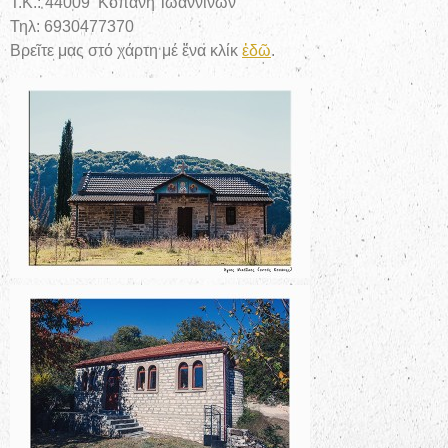
Τ.Κ.: 44009 Κοπάνη Ἰωαννίνων
Τηλ: 6930477370
Βρεῖτε μας στό χάρτη μέ ἕνα κλίκ
ἐδῶ
.