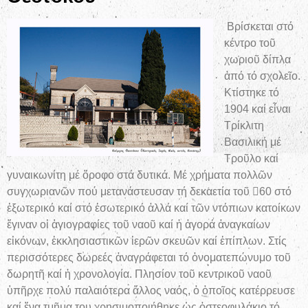
Βρίσκεται στό
κέντρο τοῦ
χωριοῦ δίπλα
ἀπό τό σχολεῖο.
Κτίστηκε τό
1904 καί εἶναι
Τρίκλιτη
Βασιλική μέ
Τροῦλο καί
γυναικωνίτη μέ ὄροφο στά δυτικά. Μέ χρήματα πολλῶν
συγχωριανῶν πού μετανάστευσαν τή δεκαετία τοῦ 60 στό
ἐξωτερικό καί στό ἐσωτερικό ἀλλά καί τῶν ντόπιων κατοίκων
ἔγιναν οἱ ἁγιογραφίες τοῦ ναοῦ καί ἡ ἀγορά ἀναγκαίων
εἰκόνων, ἐκκλησιαστικῶν ἱερῶν σκευῶν καί ἐπίπλων. Στίς
περισσότερες δωρεές ἀναγράφεται τό ὀνοματεπώνυμο τοῦ
δωρητῆ καί ἡ χρονολογία. Πλησίον τοῦ κεντρικοῦ ναοῦ
ὑπῆρχε πολύ παλαιότερα ἄλλος ναός, ὁ ὁποῖος κατέρρευσε
καί ἕνα τμῆμα του χρησιμοποιήθηκε ὡς ὀστεοφυλάκιο τό