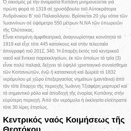
Ὁ οἰκισμός μέ τήν ὀνομασία Κοπάνη μνημονεύεται γιά
πρώτη φορά τό 1319 σέ χρυσόβουλο τοῦ Αὐτοκράτορα
Ἀνδρόνικου Β’ τοῦ Παλαιολόγου. Βρίσκεται 20 χλμ νότια τῶν
Ἰωαννίνων σέ ὑψόμετρο 550 μέτρων Ν.ΝΑ τῶν ὑπωρειῶν
τῆς Ὀλύτσικας.
Εἶναι κτισμένη ἀμφιθεατρικά, ἀναγνωρίστηκε κοινότητα τό
1919 καί εἶχε τότε 445 κατοίκους καί στήν τελευταία
ἀπογραφή τοῦ 2011, 340. Ἡ ὕπαρξη ἐκτός τοῦ κεντρικοῦ
ναοῦ καί ἕντεκα παρεκκλησίων, ἐκ τῶν ὁποίων τά τρία (3)
εἶναι πολύ παλαιά, δείχνει τό ὑψηλό χριστιανικό συναίσθημα
τῶν Κοπανιωτῶν, ἐνῷ ἡ κατασκευή καί δωρεά τό 1832
νερόμυλου μέ χῶρο ἐπεξεργασίας νημάτων (μαντάνια) ἀπό
τόν τότε ἔπαρχο τῆς περιοχῆς Ἰωάννη Τζιαφέρη μαρτυρεῖ καί
τό σημαντικό ρόλο καί ἀποδοχή τῆς ἐνορίας Κοπάνης στήν
εὐρύτερη περιοχή. Ἀπό τόν νερόμυλο ἡ ἐκκλησία εἰσέπραττε
τότε 30 λίρες ἐτησίως.
Κεντρικός ναός Κοιμήσεως τῆς
Θεοτόκου