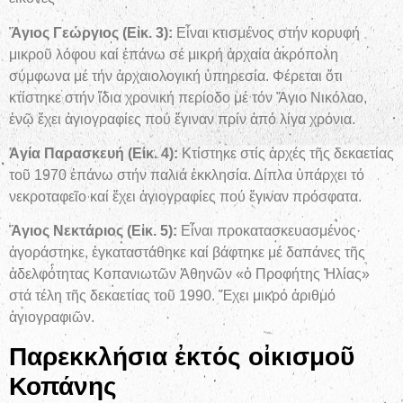
Ἅγιος Γεώργιος (Εἰκ. 3):
Εἶναι κτισμένος στήν κορυφή
μικροῦ λόφου καί ἐπάνω σέ μικρή ἀρχαία ἀκρόπολη
σύμφωνα μέ τήν ἀρχαιολογική ὑπηρεσία. Φέρεται ὅτι
κτίστηκε στήν ἴδια χρονική περίοδο μέ τόν Ἅγιο Νικόλαο,
ἐνῷ ἔχει ἁγιογραφίες πού ἔγιναν πρίν ἀπό λίγα χρόνια.
Ἁγία Παρασκευή (Εἰκ. 4):
Κτίστηκε στίς ἀρχές τῆς δεκαετίας
τοῦ 1970 ἐπάνω στήν παλιά ἐκκλησία. Δίπλα ὑπάρχει τό
νεκροταφεῖο καί ἔχει ἁγιογραφίες πού ἔγιναν πρόσφατα.
Ἅγιος Νεκτάριος (Εἰκ. 5):
Εἶναι προκατασκευασμένος·
ἀγοράστηκε, ἐγκαταστάθηκε καί βάφτηκε μέ δαπάνες τῆς
ἀδελφότητας Κοπανιωτῶν Ἀθηνῶν «ὁ Προφήτης Ἠλίας»
στά τέλη τῆς δεκαετίας τοῦ 1990. Ἔχει μικρό ἀριθμό
ἁγιογραφιῶν.
Παρεκκλήσια ἐκτός οἰκισμοῦ
Κοπάνης