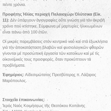
πέντε χρόνια.
Προφήτης Ἠλίας περιοχή Παλαιοχώρι Ὀλύτσικα (Εἰκ.
11):
Δέν ὑπάρχουν ἁγιογραφίες οὔτε γνώση γιά τόν ἀκριβῆ
χρόνο πού κτίστηκε. Σύμφωνα μέ μαρτυρίες ἡλικιωμένων
εἶναι πάνω ἀπό 100 ἐτῶν.
Οἱ μικρές παρεμβάσεις στόν κεντρικό ναό καί στά ἐξωκλήσια
γιά τήν ἀποκατάσταση βλαβῶν καί φυσιολογικῶν φθορῶν
γίνονται μέ προσωπική ἐργασία τῶν κατοίκων καί μέ τίς
οἰκονομικές τους προσφορές, ὅταν προκύπτουν τά
προβλήματα.
Ἐφημέριος:
Αἰδεσιμώτατος Πρεσβύτερος π. Λάζαρος
Μαρόπουλος.
Στοιχεῖα ἐπικοινωνίας:
Ἱερός Ναός Κοιμήσεως τῆς Θεοτόκου Κοπάνης