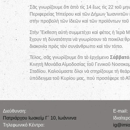
Σᾶς γνωρίζουμε ὅτι ἀπὸ τὶς 14 ἕως τὶς 22 τοῦ μ
Περιφερείας Ἠπείρου καὶ τῶν Δήμων Ἰωαννιτῶν κ
στὴν προβολὴ τῶν ἰδεῶν καὶ τῶν προϊόντων τοῦ
Στὴν Ἔκθεση αὐτὴ συμμετέχει καὶ φέτος ἡ Ἱερὰ Μ
ἔχουν τὴ δυνατότητα νὰ γνωρίσουν τὰ ποικίλα θρη
διακονία πρὸς τὸν συνάνθρωπο καὶ τὸν τόπο.
Τέλος, σᾶς γνωρίζουμε ὅτι τὸ ἐρχόμενο
Σάββατο,
Κινητὴ Μονάδα Αἱμοδοσίας τοῦ Γενικοῦ Νοσοκο
Σταδίου. Καλούμαστε ὅλοι νὰ στηρίξουμε τὴ θεάρ
ὑπόδειγμα τοῦ Κυρίου μας, ποὺ προσέφερε τὸ Αἵ
Διεύθυνση:
E-mail:
Πατριάρχου Ιωακείμ Γ΄ 10, Iωάννινα
Iδιαίτε
Τηλεφωνικό Κέντρο:
ig@imio