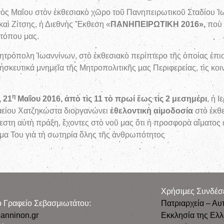
ηνὸς Μαΐου στὸν ἐκθεσιακὸ χῶρο τοῦ Πανηπειρωτικοῦ Σταδίου Ἰω
αὶ Ζίτσης, ἡ Διεθνὴς Ἔκθεση «
ΠΑΝΗΠΕΙΡΩΤΙΚΗ 2016»,
ποὺ 
 τόπου μας.
ητρόπολη Ἰωαννίνων, στὸ ἐκθεσιακὸ περίπτερο τῆς ὁποίας ἐπισ
σκευτικά μνημεῖα τῆς Μητροπολιτικῆς μας Περιφερείας, τὶς κοιν
η
 21
Μαΐου 2016, ἀπὸ τὶς 11 τὸ πρωί ἕως τὶς 2 μεσημέρι
, ἡ 
μείου Χατζηκώστα διοργανώνει
ἐθελοντικὴ αἱμοδοσία
στὸ ἐκθε
εστη αὐτὴ πράξη, ἔχοντες στὸ νοῦ μας ὅτι ἡ προσφορὰ αἵματος 
μα Του γιὰ τὴ σωτηρία ὅλης τῆς ἀνθρωπότητος
Χρήσιμες Συνδέσ
ρο Γραφείο Σεβασμιωτάτου:
Πατριαρχεία – Αυ
anninon.gr
Εκκλησία της Ελ