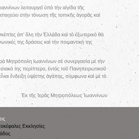
αννίνων λειτουργεῖ ὑπὸ τὴν αἰγίδα τῆς
στοχεύει στὴν τόνωση τῆς τοπικῆς ἀγορᾶς καὶ
κέπτες ἀπ’ ὅλη τὴν Ἑλλάδα καὶ τὸ ἐξωτερικὸ θὰ
ωνικές της δράσεις καὶ τὴν ποιμαντική της
Ιερὰ Μητρόπολη Ιωαννίνων σὲ συνεργασία μὲ τὴν
σιακό της περίπτερο, ἐντός τοῦ Πανηπειρωτικοῦ
εἶναι ἔνδειξη ὑψίστης ἀγάπης, σύμφωνα καὶ μὲ τὸ
Ἐκ τῆς Ἱερᾶς Μητροπόλεως Ἰωαννίνων
εις
τοκέφαλες Εκκλησίες
λάδος