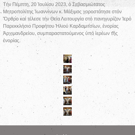
Τήν Πέμπτη, 20 Ἰουλίου 2023, ὁ Σεβασμιώτατος
Μητροπολίτης Ἰωαννίνων κ. Μάξιμος χοροστάτησε στόν
Ὄρθρο καί τέλεσε τήν Θεία Λειτουργία στό πανηγυρίζον Ἱερό
Παρεκκλήσιο Προφήτου Ἠλιού Καρδαμιτσίων, ἐνορίας
Ἀρχιμανδρείου, συμπαραστατούμενος ὑπό ἱερέων τῆς
ἐνορίας.