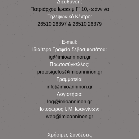
Διεύθυνση:
Πατριάρχου Ιωακείμ Γ΄ 10, Iωάννινα
Τηλεφωνικό Κέντρο:
26510 26397 & 26510 26379
E-mail:
Iδιαίτερο Γραφείο Σεβασμιωτάτου:
ig@imioanninon.gr
Πρωτοσύγκελλος:
protosigelos@imioanninon.gr
Γραμματεία:
info@imioanninon.gr
Λογιστήριο:
log@imioanninon.gr
Ιστοχώρος Ι. Μ. Ιωαννίνων:
web@imioanninon.gr
Χρήσιμες Συνδέσεις