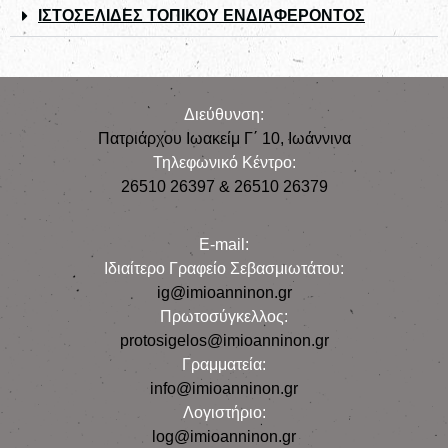
ΙΣΤΟΣΕΛΙΔΕΣ ΤΟΠΙΚΟΥ ΕΝΔΙΑΦΕΡΟΝΤΟΣ
Διεύθυνση:
Πατριάρχου Ιωακείμ Γ΄ 10, Iωάννινα
Τηλεφωνικό Κέντρο:
26510 26397 & 26510 26379
E-mail:
Iδιαίτερο Γραφείο Σεβασμιωτάτου:
ig@imioanninon.gr
Πρωτοσύγκελλος:
protosigelos@imioanninon.gr
Γραμματεία:
info@imioanninon.gr
Λογιστήριο:
log@imioanninon.gr