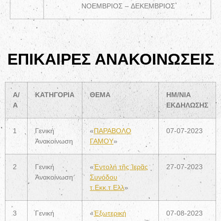
ΝΟΕΜΒΡΙΟΣ – ΔΕΚΕΜΒΡΙΟΣ
ΕΠΙΚΑΙΡΕΣ ΑΝΑΚΟΙΝΩΣΕΙΣ
Α/
ΚΑΤΗΓΟΡΙΑ
ΘΕΜΑ
ΗΜ/ΝΙΑ
Α
ΕΚΔΗΛΩΣΗΣ
1
Γενική
«
ΠΑΡΑΒΟΛΟ
07-07-2023
Ἀνακοίνωση
ΓΑΜΟΥ
»
2
Γενική
«
Ἑντολή τῆς Ἱερᾶς
27-07-2023
Ἀνακοίνωση
Συνόδου
τ.Εκκ.τ.Ελλ
»
3
Γενική
«
Ἐξωτερική
07-08-2023