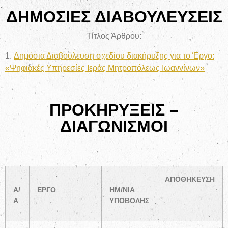
ΔΗΜΟΣΙΕΣ ΔΙΑΒΟΥΛΕΥΣΕΙΣ
Τίτλος Άρθρου:
1.
Δημόσια Διαβούλευση σχεδίου διακήρυξης για το Έργο:
«Ψηφιακές Υπηρεσίες Ιεράς Μητροπόλεως Ιωαννίνων»
ΠΡΟΚΗΡΥΞΕΙΣ –
ΔΙΑΓΩΝΙΣΜΟΙ
ΑΠΟΘΗΚΕΥΣΗ
Α/
ΕΡΓΟ
ΗΜ/ΝΙΑ
Α
ΥΠΟΒΟΛΗΣ