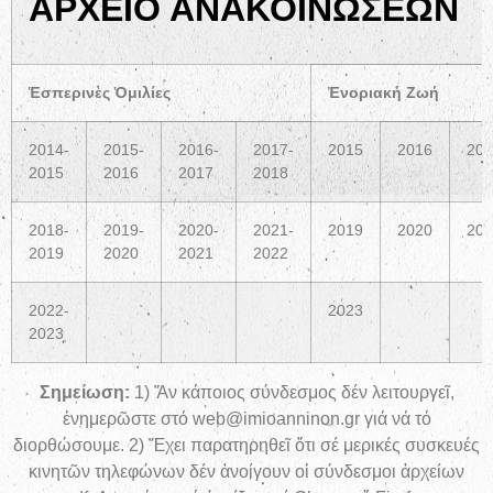
ΑΡΧΕΙΟ ΑΝΑΚΟΙΝΩΣΕΩΝ
Ἑσπερινὲς Ὁμιλίες
Ἐνοριακή Ζωή
2014-
2015-
2016-
2017-
2015
2016
201
2015
2016
2017
2018
2018-
2019-
2020-
2021-
2019
2020
202
2019
2020
2021
2022
2022-
2023
2023
Σημείωση:
1) Ἄν κάποιος σύνδεσμος δέν λειτουργεῖ,
ἐνημερῶστε στό web@imioanninon.gr γιά νά τό
διορθώσουμε. 2) Ἔχει παρατηρηθεῖ ὅτι σέ μερικές συσκευές
κινητῶν τηλεφώνων δέν ἀνοίγουν οἱ σύνδεσμοι ἀρχείων