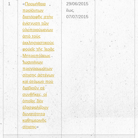
1
«
Προμήθεια
29/06/2015
προϊόντων
ἕως
διατροφῆς στὴν
07/07/2015
ἐνίσχυση τῶν
ὑλοποιούμενων
ἀπὸ τοὺς
ἐκκλησιαστικοὺς
φορεῖς τῆς Ἱερᾶς
Μητροπόλεως
Ἰωαννίνων
προγραμμάτων
σίτισης ἀστέγων
καὶ ἀτόμων ποὺ
διαβιοῦν σὲ
συνθῆκες, οἱ
ὁποῖες δὲν
ἐξασφαλίζουν
δυνατότητα
καθημερινῆς
σίτισης
«