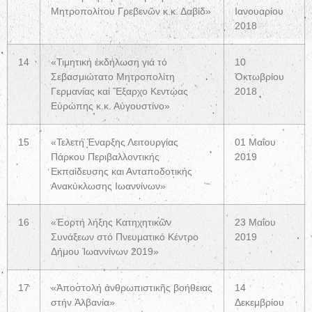
Μητροπολίτου Γρεβενῶν κ.κ. Δαβίδ»
Ιανουαρίου
2018
14
«Τιμητική ἐκδήλωση γιά τό
10
Σεβασμιώτατο Μητροπολίτη
Ὀκτωβρίου
Γερμανίας καί Ἔξαρχο Κεντῴας
2018
Εὐρώπης κ.κ. Αὐγουστίνο»
15
«Τελετή Έναρξης Λειτουργίας
01 Μαΐου
Πάρκου Περιβαλλοντικής
2019
Εκπαίδευσης και Ανταποδοτικής
Ανακύκλωσης Ιωαννίνων»
16
«Ἑορτή λήξης Κατηχητικῶν
23 Μαΐου
Συνάξεων στό Πνευματικό Κέντρο
2019
Δήμου Ἰωαννίνων 2019»
17
«Ἀποστολή ἀνθρωπιστικῆς βοήθειας
14
στήν Ἀλβανία»
Δεκεμβρίου