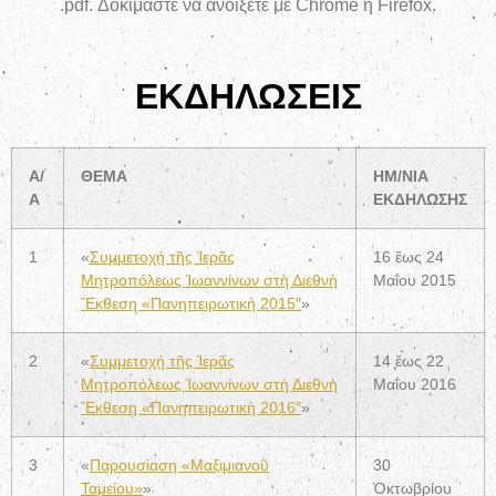
.pdf. Δοκιμάστε νά ἀνοίξετε μέ Chrome ἤ Firefox.
ΕΚΔΗΛΩΣΕΙΣ
Α/
ΘΕΜΑ
ΗΜ/ΝΙΑ
Α
ΕΚΔΗΛΩΣΗΣ
1
«
Συμμετοχή τῆς Ἱερᾶς
16 ἕως 24
Μητροπόλεως Ἰωαννίνων στὴ Διεθνὴ
Μαΐου 2015
Ἔκθεση «Πανηπειρωτικὴ 2015″
»
2
«
Συμμετοχή τῆς Ἱερᾶς
14 ἕως 22
Μητροπόλεως Ἰωαννίνων στὴ Διεθνὴ
Μαΐου 2016
Ἔκθεση «Πανηπειρωτικὴ 2016″
»
3
«
Παρουσίαση «Μαξιμιανοῦ
30
Ταμείου»
»
Ὀκτωβρίου