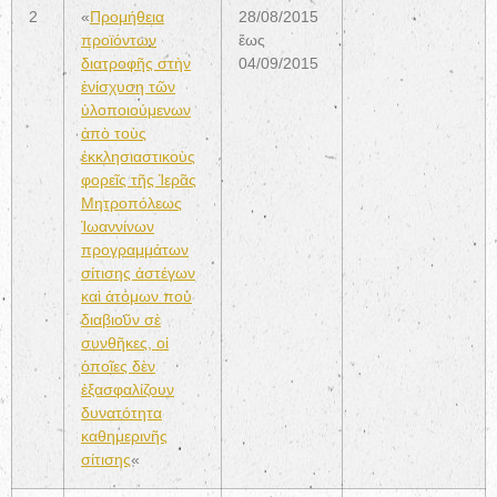
2
«
Προμήθεια
28/08/2015
προϊόντων
ἕως
διατροφῆς στὴν
04/09/2015
ἐνίσχυση τῶν
ὑλοποιούμενων
ἀπὸ τοὺς
ἐκκλησιαστικοὺς
φορεῖς τῆς Ἱερᾶς
Μητροπόλεως
Ἰωαννίνων
προγραμμάτων
σίτισης ἀστέγων
καὶ ἀτόμων ποὺ
διαβιοῦν σὲ
συνθῆκες, οἱ
ὁποῖες δὲν
ἐξασφαλίζουν
δυνατότητα
καθημερινῆς
σίτισης
«