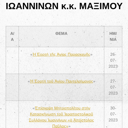
ΙΩΑΝΝΙΝΩΝ κ.κ. ΜΑΞΙΜΟΥ
Α/
ΘΕΜΑ
ΗΜ/
Α
ΝΙΑ
«
Ἡ Ἑορτή τῆς Ἁγίας Παρασκευῆς
»
26-
07-
2023
«
Ἡ Ἑορτή τοῦ Ἁγίου Παντελεήμονος
»
27-
07-
2023
«
Ἐπίσκεψη Μητροπολίτου στήν
30-
Κατασκήνωση τοῦ Ἱεραποστολικοῦ
07-
Συλλόγου Ἰωαννίνων «ὁ Ἀπόστολος
2023
Παῦλος»
»