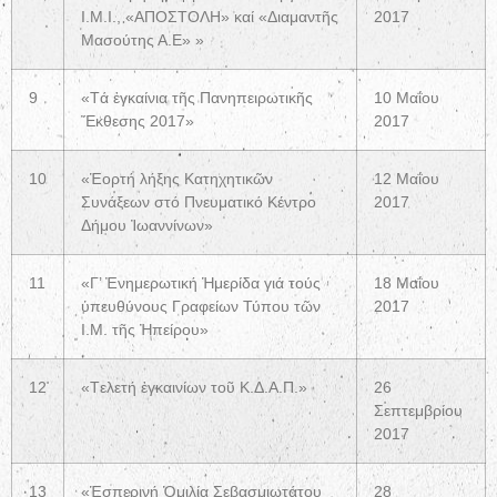
Ι.Μ.Ι., «ΑΠΟΣΤΟΛΗ» καί «Διαμαντῆς
2017
Μασούτης Α.Ε» »
9
«Tά ἐγκαίνια τῆς Πανηπειρωτικῆς
10 Μαΐου
Ἔκθεσης 2017»
2017
10
«Ἑορτή λήξης Κατηχητικῶν
12 Μαΐου
Συνάξεων στό Πνευματικό Κέντρο
2017
Δήμου Ἰωαννίνων»
11
«Γ’ Ἐνημερωτική Ἡμερίδα γιά τούς
18 Μαΐου
ὑπευθύνους Γραφείων Τύπου τῶν
2017
Ι.Μ. τῆς Ἠπείρου»
12
«Tελετή ἐγκαινίων τοῦ Κ.Δ.Α.Π.»
26
Σεπτεμβρίου
2017
13
«Ἑσπερινή Ὁμιλία Σεβασμιωτάτου
28