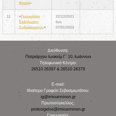
Φορέα
»
11
«
Πρόσκληση
22/12/2021
Ἐκδήλωσης
ἕως
Ἐνδιαφέροντος
»
07/01/2022
Διεύθυνση:
Πατριάρχου Ιωακείμ Γ΄ 10, Iωάννινα
Τηλεφωνικό Κέντρο:
26510 26397 & 26510 26379
E-mail:
Iδιαίτερο Γραφείο Σεβασμιωτάτου:
ig@imioanninon.gr
Πρωτοσύγκελλος:
protosigelos@imioanninon.gr
Γραμματεία: