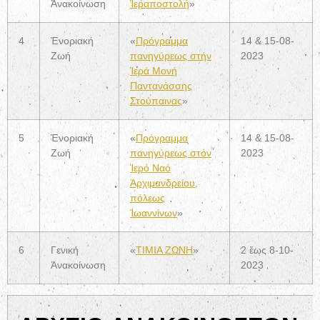
Ἀνακοίνωση
Ἱεραποστολή
»
4
Ἐνοριακή
«
Πρόγραμμα
14 & 15-08-
Ζωή
πανηγύρεως στήν
2023
Ἱερά Μονή
Παντανάσσης
Στούπαινας
»
5
Ἐνοριακή
«
Πρόγραμμα
14 & 15-08-
Ζωή
πανηγύρεως στόν
2023
Ἱερό Ναό
Ἀρχιμανδρείου,
πόλεως
Ἰωαννίνων
»
6
Γενική
«
ΤΙΜΙΑ ΖΩΝΗ
»
2 ἕως 8-10-
Ἀνακοίνωση
2023