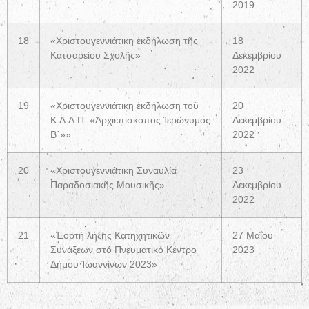
2019
18
«Χριστουγεννιάτικη ἐκδήλωση τῆς
18
Κατσαρείου Σχολῆς»
Δεκεμβρίου
2022
19
«Χριστουγεννιάτικη ἐκδήλωση τοῦ
20
Κ.Δ.Α.Π. «Ἀρχιεπίσκοπος Ἱερώνυμος
Δεκεμβρίου
Β΄»»
2022
20
«Χριστουγεννιάτικη Συναυλία
23
Παραδοσιακῆς Μουσικῆς»
Δεκεμβρίου
2022
21
«Ἑορτή λήξης Κατηχητικῶν
27 Μαΐου
Συνάξεων στό Πνευματικό Κέντρο
2023
Δήμου Ἰωαννίνων 2023»