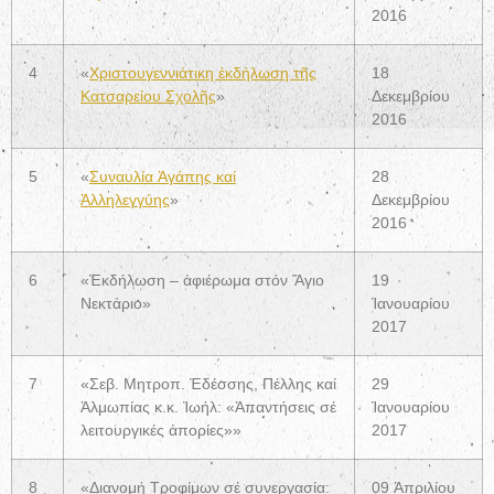
2016
4
«
Χριστουγεννιάτικη ἐκδήλωση τῆς
18
Κατσαρείου Σχολῆς
»
Δεκεμβρίου
2016
5
«
Συναυλία Ἀγάπης καί
28
Ἀλληλεγγύης
»
Δεκεμβρίου
2016
6
«Ἐκδήλωση – ἀφιέρωμα στόν Ἅγιο
19
Νεκτάριο»
Ἰανουαρίου
2017
7
«Σεβ. Μητροπ. Ἐδέσσης, Πέλλης καί
29
Ἀλμωπίας κ.κ. Ἰωήλ: «Ἀπαντήσεις σέ
Ἰανουαρίου
λειτουργικές ἀπορίες»»
2017
8
«Διανομή Τροφίμων σέ συνεργασία:
09 Ἀπριλίου