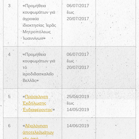
3
«
Προμήθεια
06/07/2017
κουφωμάτων γιά
ἕως
ἀγροικία
20/07/2017
ἰδιοκτησίας Ἱερᾶς
Μητροπόλεως
Ἰωαννίνων
»
4
«
Προμήθεια
06/07/2017
κουφωμάτων γιά
ἕως
τό
20/07/2017
ἱεροδιδασκαλεῖο
Βελλᾶς
»
5
«
Πρόσκληση
25/04/2019
Ἐκδήλωσης
ἕως
Ἐνδιαφέροντος
»
14/05/2019
6
«
Ἀξιολόγηση
14/06/2019
ἀποτελεσμάτων
τῆς ἀπό