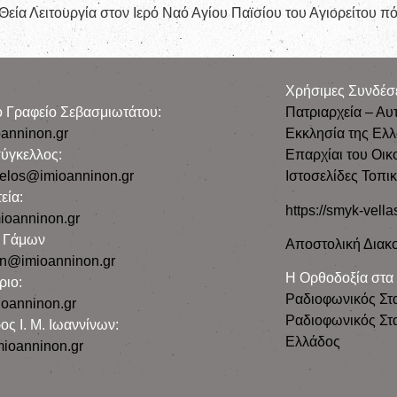
εία Λειτουργία στον Ιερό Ναό Αγίου Παϊσίου του Αγιορείτου πό
Χρήσιμες Συνδέσ
ρο Γραφείο Σεβασμιωτάτου:
Πατριαρχεία – Αυ
anninon.gr
Εκκλησία της Ελ
ύγκελλος:
Επαρχίαι του Οικ
gelos@imioanninon.gr
Ιστοσελίδες Τοπι
εία:
https://smyk-vella
ioanninon.gr
ο Γάμων
Αποστολική Διακο
n@imioanninon.gr
Η Ορθοδοξία στα
ριο:
Ραδιοφωνικός Στ
oanninon.gr
Ραδιοφωνικός Στα
ος Ι. Μ. Ιωαννίνων:
Ελλάδος
ioanninon.gr