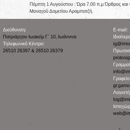
Πέμπτη 1 Αυγούστου : Ώρα 7.00 π.μ Όρθρος και Θ
Μοναχού Δομετίου Αραμπατζή.
Διεύθυνση:
E-mail:
Πατριάρχου Ιωακείμ Γ΄ 10, Iωάννινα
Iδιαίτε
Τηλεφωνικό Κέντρο:
ig@imio
26510 26397 & 26510 26379
Πρωτοσ
protosi
Γραμματ
info@im
Γραφεί
gr.gamo
Λογιστή
log@imi
Ιστοχώρ
web@im