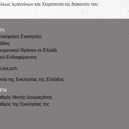
λεως Ιωαννίνων και Χειροτονία εις διακονον του
εις
τοκέφαλες Εκκλησίες
λάδος
ουμενικού Θρόνου εν Ελλάδι
κού Ενδιαφέροντος
s.ioa.sch.
νία της Εκκλησίας της Ελλάδος
 FM
αθμός Μονής Δουραχάνης
θμός της Εκκλησίας της