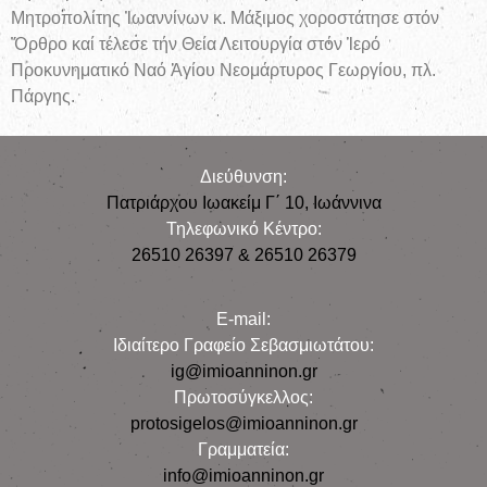
Μητροπολίτης Ἰωαννίνων κ. Μάξιμος χοροστάτησε στόν
Ὄρθρο καί τέλεσε τήν Θεία Λειτουργία στόν Ἱερό
Προκυνηματικό Ναό Ἁγίου Νεομάρτυρος Γεωργίου, πλ.
Πάργης.
Διεύθυνση:
Πατριάρχου Ιωακείμ Γ΄ 10, Iωάννινα
Τηλεφωνικό Κέντρο:
26510 26397 & 26510 26379
E-mail:
Iδιαίτερο Γραφείο Σεβασμιωτάτου:
ig@imioanninon.gr
Πρωτοσύγκελλος:
protosigelos@imioanninon.gr
Γραμματεία:
info@imioanninon.gr