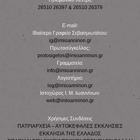
26510 26397 & 26510 26379
E-mail:
Iδιαίτερο Γραφείο Σεβασμιωτάτου:
ig@imioanninon.gr
Πρωτοσύγκελλος:
protosigelos@imioanninon.gr
Γραμματεία:
info@imioanninon.gr
Λογιστήριο:
log@imioanninon.gr
Ιστοχώρος Ι. Μ. Ιωαννίνων:
web@imioanninon.gr
Χρήσιμες Συνδέσεις
ΠΑΤΡΙΑΡΧΕΙΑ – ΑΥΤΟΚΕΦΑΛΕΣ ΕΚΚΛΗΣΙΕΣ
ΕΚΚΛΗΣΙΑ ΤΗΣ ΕΛΛΑΔΟΣ