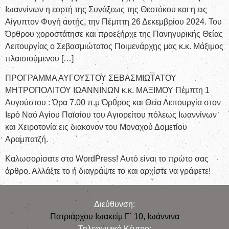
Ιωαννίνων η εορτή της Συνάξεως της Θεοτόκου και η εις
Αίγυπτον Φυγή αυτής, την Πέμπτη 26 Δεκεμβρίου 2024. Του
Όρθρου χοροστάτησε και προεξήρχε της Πανηγυρικής Θείας
Λειτουργίας ο Σεβασμιώτατος Ποιμενάρχης μας κ.κ. Μάξιμος
πλαισιούμενου […]
ΠΡΟΓΡΑΜΜΑ ΑΥΓΟΥΣΤΟΥ ΣΕΒΑΣΜΙΩΤΑΤΟΥ
ΜΗΤΡΟΠΟΛΙΤΟΥ ΙΩΑΝΝΙΝΩΝ κ.κ. ΜΑΞΙΜΟΥ Πέμπτη 1
Αυγούστου : Ώρα 7.00 π.μ Όρθρος και Θεία Λειτουργία στον
Ιερό Ναό Αγίου Παϊσίου του Αγιορείτου πόλεως Ιωαννίνων
και Χειροτονία εις διακονον του Μοναχού Δομετίου
Αραμπατζή.
Καλωσορίσατε στο WordPress! Αυτό είναι το πρώτο σας
άρθρο. Αλλάξτε το ή διαγράψτε το και αρχίστε να γράφετε!
Διεύθυνση:
Πατριάρχου Ιωακείμ Γ΄ 10, Iωάννινα
Τηλεφωνικό Κέντρο: