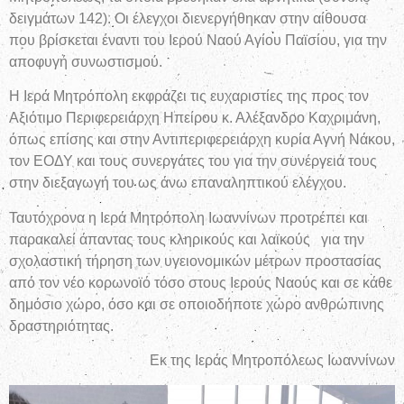
δειγμάτων 142). Οι έλεγχοι διενεργήθηκαν στην αίθουσα
που βρίσκεται έναντι του Ιερού Ναού Αγίου Παϊσίου, για την
αποφυγή συνωστισμού.
Η Ιερά Μητρόπολη εκφράζει τις ευχαριστίες της προς τον
Αξιότιμο Περιφερειάρχη Ηπείρου κ. Αλέξανδρο Καχριμάνη,
όπως επίσης και στην Αντιπεριφερειάρχη κυρία Αγνή Νάκου,
τον ΕΟΔΥ και τους συνεργάτες του για την συνέργειά τους
στην διεξαγωγή του ως άνω επαναληπτικού ελέγχου.
Ταυτόχρονα η Ιερά Μητρόπολη Ιωαννίνων προτρέπει και
παρακαλεί άπαντας τους κληρικούς και λαϊκούς για την
σχολαστική τήρηση των υγειονομικών μέτρων προστασίας
από τον νέο κορωνοϊό τόσο στους Ιερούς Ναούς και σε κάθε
δημόσιο χώρο, όσο και σε οποιοδήποτε χώρο ανθρώπινης
δραστηριότητας.
Εκ της Ιεράς Μητροπόλεως Ιωαννίνων