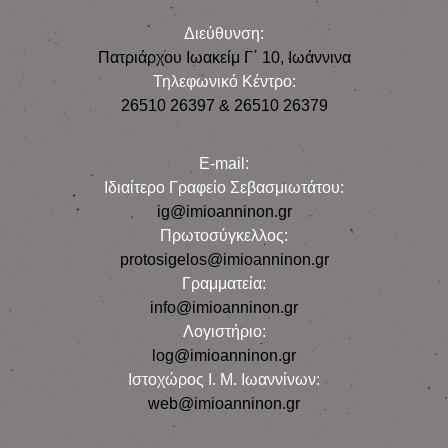
Διεύθυνση:
Πατριάρχου Ιωακείμ Γ΄ 10, Iωάννινα
Τηλεφωνικό Κέντρο:
26510 26397 & 26510 26379
E-mail:
Iδιαίτερο Γραφείο Σεβασμιωτάτου:
ig@imioanninon.gr
Πρωτοσύγκελλος:
protosigelos@imioanninon.gr
Γραμματεία:
info@imioanninon.gr
Λογιστήριο:
log@imioanninon.gr
Ιστοχώρος Ι. Μ. Ιωαννίνων:
web@imioanninon.gr