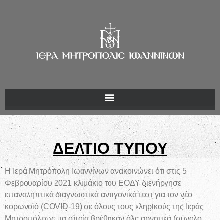
ΔΕΛΤΙΟ ΤΥΠΟΥ
Η Ιερά Μητρόπολη Ιωαννίνων ανακοινώνει ότι στις 5
Φεβρουαρίου 2021 κλιμάκιο του ΕΟΔΥ διενήργησε
επαναληπτικά διαγνωστικά αντιγονικά τεστ για τον νέο
κορωνοϊό (COVID-19) σε όλους τους κληρικούς της Ιεράς
Μητροπόλεως, τα οποία βρέθηκαν όλα αρνητικά (σύνολο