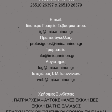
26510 26397 & 26510 26379
E-mail:
Iδιαίτερο Γραφείο Σεβασμιωτάτου:
ig@imioanninon.gr
Πρωτοσύγκελλος:
protosigelos@imioanninon.gr
Γραμματεία:
info@imioanninon.gr
Λογιστήριο:
log@imioanninon.gr
Ιστοχώρος Ι. Μ. Ιωαννίνων:
web@imioanninon.gr
Χρήσιμες Συνδέσεις
ΠΑΤΡΙΑΡΧΕΙΑ – ΑΥΤΟΚΕΦΑΛΕΣ ΕΚΚΛΗΣΙΕΣ
ΕΚΚΛΗΣΙΑ ΤΗΣ ΕΛΛΑΔΟΣ