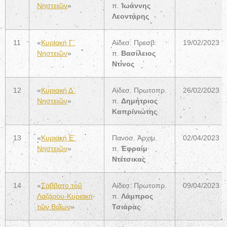
Νηστειῶν
»
π.
Ἰωάννης
Λεοντάρης
11
«
Κυριακή Γ΄
Αἰδεσ. Πρεσβ.
19/02/2023
Νηστειῶν
»
π.
Βασίλειος
Ντίνος
12
«
Κυριακή Δ΄
Αἰδεσ. Πρωτοπρ.
26/02/2023
Νηστειῶν
»
π.
Δημήτριος
Καπρινιώτης
13
«
Κυριακή Ε΄
Πανοσ. Ἀρχιμ.
02/04/2023
Νηστειῶν
»
π.
Ἐφραίμ
Ντέτσικας
14
«
Σάββατο τοῦ
Αἰδεσ. Πρωτοπρ.
09/04/2023
Λαζάρου-Κυριακή
π.
Λάμπρος
τῶν Βαΐων
»
Τσιάρας