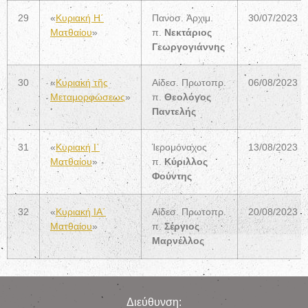
29
«
Κυριακή Η΄
Πανοσ. Ἀρχιμ.
30/07/2023
Ματθαίου
»
π.
Νεκτάριος
Γεωργογιάννης
30
«
Κυριακή τῆς
Αἰδεσ. Πρωτοπρ.
06/08/2023
Μεταμορφώσεως
»
π.
Θεολόγος
Παντελή
ς
31
«
Κυριακή Ι΄
Ἱερομόναχος
13/08/2023
Ματθαίου
»
π.
Κύριλλος
Φούντης
32
«
Κυριακή IA΄
Αἰδεσ. Πρωτοπρ.
20/08/2023
Ματθαίου
»
π.
Σέργιος
Μαρνέλλος
Διεύθυνση: