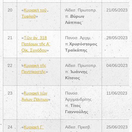
20
«
Κυριακή τοῦ
Αἰδεσ. Πρωτοπρ.
21/05/2023
Τυφλοῦ
»
π.
Βύρων
Λάππας
21
«
Τῶν ἁγ. 318
Πανοσ. Ἀρχιμ.
28/05/2023
Πατέρων τῆς Α΄
π.
Χρυσόστομος
Οἰκ. Συνόδου
»
Τραϊκάπης
22
«
Κυριακή τῆς
Αἰδεσ. Πρωτοπρ.
04/06/2023
Πεντηκοστῆς
»
π.
Ἰωάννης
Κίτσιος
23
«
Κυριακή τῶν
Πανοσ.
11/06/2023
Ἁγίων Πάντων
»
Ἀρχιμανδρίτης
π.
Τίτος
Γιαννούλης
24
«
Κυριακή Γ΄
Αἰδεσ. Πρεσβ.
25/06/2023