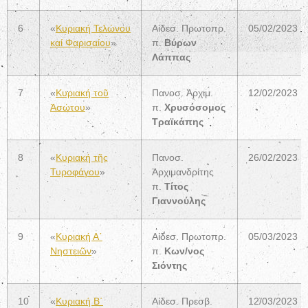
6
«
Κυριακή Τελώνου
Αἰδεσ. Πρωτοπρ.
05/02/2023
καί Φαρισαίου
»
π.
Βύρων
Λάππας
7
«
Κυριακή τοῦ
Πανοσ. Ἀρχιμ.
12/02/2023
Ἀσώτου
»
π.
Χρυσόσομος
Τραϊκάπης
8
«
Κυριακή τῆς
Πανοσ.
26/02/2023
Τυροφάγου
»
Ἀρχιμανδρίτης
π.
Τίτος
Γιαννούλης
9
«
Κυριακή Α΄
Αἰδεσ. Πρωτοπρ.
05/03/2023
Νηστειῶν
»
π.
Κων/νος
Σιόντης
10
«
Κυριακή Β΄
Αἰδεσ. Πρεσβ.
12/03/2023