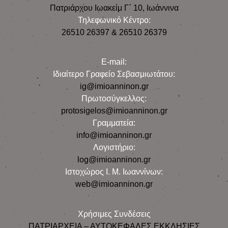
Πατριάρχου Ιωακείμ Γ΄ 10, Iωάννινα
Τηλεφωνικό Κέντρο:
26510 26397 & 26510 26379
E-mail:
Iδιαίτερο Γραφείο Σεβασμιωτάτου:
ig@imioanninon.gr
Πρωτοσύγκελλος:
protosigelos@imioanninon.gr
Γραμματεία:
info@imioanninon.gr
Λογιστήριο:
log@imioanninon.gr
Ιστοχώρος Ι. Μ. Ιωαννίνων:
web@imioanninon.gr
Χρήσιμες Συνδέσεις
ΠΑΤΡΙΑΡΧΕΙΑ – ΑΥΤΟΚΕΦΑΛΕΣ ΕΚΚΛΗΣΙΕΣ