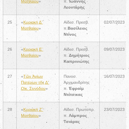
Ματθαίου
»
π.
Ἰωάννης
Λεοντάρης
25
«
Κυριακή Δ΄
Αἰδεσ. Πρεσβ.
02/07/2023
Ματθαίου
»
π.
Βασίλειος
Ντίνος
26
«
Κυριακή Ε΄
Αἰδεσ. Πρεσβ.
09/07/2023
Ματθαίου
»
π.
Δημήτριος
Καπρινιώτης
27
«
Τῶν Ἁγίων
Πανοσ.
16/07/2023
Πατέρων τῆς Δ΄
Ἀρχιμανδρίτης
Οἰκ. Συνόδου
»
π.
Ἐφραὶμ
Ντέτσικας
28
«
Κυριακή Ζ΄
Αἰδεσ. Πρωτοπρ.
23/07/2023
Ματθαίου
»
π.
Λάμπρος
Τσιάρας