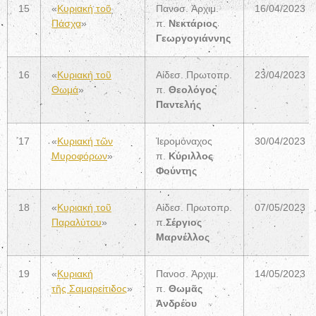
15
«
Κυριακή τοῦ
Πανοσ. Ἀρχιμ.
16/04/2023
Πάσχα
»
π.
Νεκτάριος
Γεωργογιάννης
16
«
Κυριακή τοῦ
Αἰδεσ. Πρωτοπρ.
23/04/2023
Θωμά
»
π.
Θεολόγος
Παντελής
17
«
Κυριακή τῶν
Ἱερομόναχος
30/04/2023
Μυροφόρων
»
π.
Κύριλλος
Φούντης
18
«
Κυριακή τοῦ
Αἰδεσ. Πρωτοπρ.
07/05/2023
Παραλύτου
»
π.
Σέργιος
Μαρνέλλος
19
«
Κυριακή
Πανοσ. Ἀρχιμ.
14/05/2023
τῆς
Σαμαρείτιδος
»
π.
Θωμᾶς
Ἀνδρέου