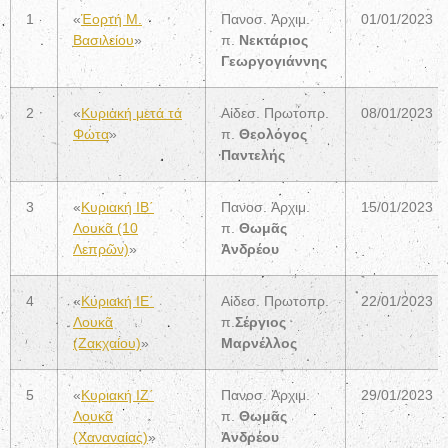
1
«
Ἑορτή Μ.
Πανοσ. Ἀρχιμ.
01/01/2023
Βασιλείου
»
π.
Νεκτάριος
Γεωργογιάννης
2
«
Κυριακή μετά τά
Αἰδεσ. Πρωτοπρ.
08/01/2023
Φώτα
»
π.
Θεολόγος
Παντελής
3
«
Κυριακή ΙΒ΄
Πανοσ. Ἀρχιμ.
15/01/2023
Λουκᾶ (10
π.
Θωμᾶς
Λεπρῶν)
»
Ἀνδρέου
4
«
Κυριακή ΙΕ΄
Αἰδεσ. Πρωτοπρ.
22/01/2023
Λουκᾶ
π.
Σέργιος
(Ζακχαίου)
»
Μαρνέλλος
5
«
Κυριακή ΙZ΄
Πανοσ. Ἀρχιμ.
29/01/2023
Λουκᾶ
π.
Θωμᾶς
(Χαναναίας)
»
Ἀνδρέου