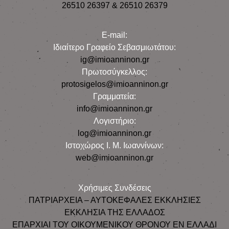
26510 26397 & 26510 26379
E-mail:
Iδιαίτερο Γραφείο Σεβασμιωτάτου:
ig@imioanninon.gr
Πρωτοσύγκελλος:
protosigelos@imioanninon.gr
Γραμματεία:
info@imioanninon.gr
Λογιστήριο:
log@imioanninon.gr
Ιστοχώρος Ι. Μ. Ιωαννίνων:
web@imioanninon.gr
Χρήσιμες Συνδέσεις
ΠΑΤΡΙΑΡΧΕΙΑ – ΑΥΤΟΚΕΦΑΛΕΣ ΕΚΚΛΗΣΙΕΣ
ΕΚΚΛΗΣΙΑ ΤΗΣ ΕΛΛΑΔΟΣ
ΕΠΑΡΧΙΑΙ ΤΟΥ ΟΙΚΟΥΜΕΝΙΚΟΥ ΘΡΟΝΟΥ ΕΝ ΕΛΛΑΔΙ