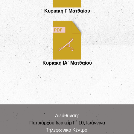
Κυριακή Ι΄ Ματθαίου
Κυριακή IA΄ Ματθαίου
Διεύθυνση:
Πατριάρχου Ιωακείμ Γ΄ 10, Iωάννινα
Τηλεφωνικό Κέντρο: