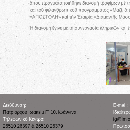
ὅπου πραγματοποιήθηκε διανομή τροφίμων μέ 
καί τοῦ φιλανθρωπικοῦ προγράμματος «Μαζί, ὅ
«ΑΠΟΣΤΟΛΗ» καί τήν Ἐταιρία «Διαμαντῆς Μασο
Ἡ διανομή ἔγινε μέ τή συνεργασία κληρικῶν καί 
Διεύθυνση:
E-mail:
Πατριάρχου Ιωακείμ Γ΄ 10, Iωάννινα
Iδιαίτε
Τηλεφωνικό Κέντρο:
ig@imio
26510 26397 & 26510 26379
Πρωτοσ