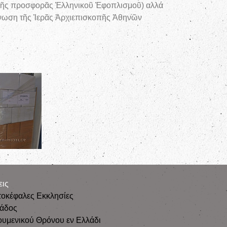
κῆς προσφορᾶς Ἑλληνικοῦ Ἐφοπλισμοῦ) αλλά
άνωση τῆς Ἱερᾶς Ἀρχιεπισκοπῆς Ἀθηνῶν
εις
τοκέφαλες Εκκλησίες
λάδος
ουμενικού Θρόνου εν Ελλάδι