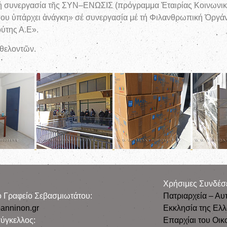
τή συνεργασία τῆς ΣΥΝ–ΕΝΩΣΙΣ (πρόγραμμα Ἐταιρίας Κοινωνι
που ὑπάρχει ἀνάγκη» σέ συνεργασία μέ τή Φιλανθρωπική Ὀργ
ύτης Α.Ε».
ἐθελοντῶν.
Χρήσιμες Συνδέσ
ρο Γραφείο Σεβασμιωτάτου:
Πατριαρχεία – Αυ
anninon.gr
Εκκλησία της Ελ
ύγκελλος:
Επαρχίαι του Οικ