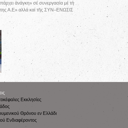
άρχει ἀνάγκη» σέ συνεργασία μέ τή
της Α.Ε» αλλά καί τῆς ΣΥΝ–ΕΝΩΣΙΣ
εις
τοκέφαλες Εκκλησίες
λάδος
ουμενικού Θρόνου εν Ελλάδι
κού Ενδιαφέροντος