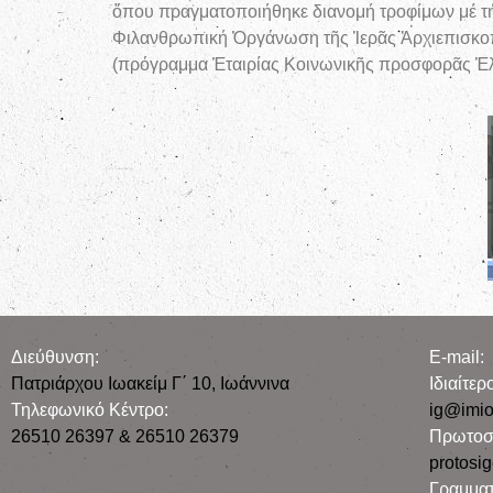
ὅπου πραγματοποιήθηκε διανομή τροφίμων μέ τή
Φιλανθρωπική Ὀργάνωση τῆς Ἱερᾶς Ἀρχιεπισκο
(πρόγραμμα Ἐταιρίας Κοινωνικῆς προσφορᾶς Ἑ
Διεύθυνση:
E-mail:
Πατριάρχου Ιωακείμ Γ΄ 10, Iωάννινα
Iδιαίτε
Τηλεφωνικό Κέντρο:
ig@imio
26510 26397 & 26510 26379
Πρωτοσ
protosi
Γραμματ