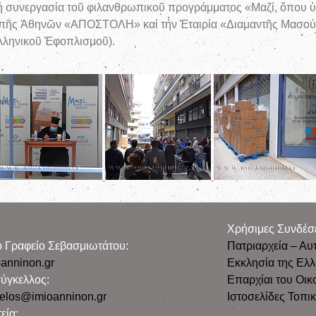
 συνεργασία τοῦ φιλανθρωπικοῦ προγράμματος «Μαζί, ὅπου ὑπ
πῆς Ἀθηνῶν «ΑΠΟΣΤΟΛΗ» καί τήν Ἐταιρία «Διαμαντῆς Μασού
λληνικοῦ Ἐφοπλισμοῦ).
Χρήσιμες Συνδέσ
ρο Γραφείο Σεβασμιωτάτου:
Πατριαρχεία – Αυ
anninon.gr
Εκκλησία της Ελ
ύγκελλος:
Επαρχίαι του Οικ
gelos@imioanninon.gr
Ιστοσελίδες Τοπι
εία: