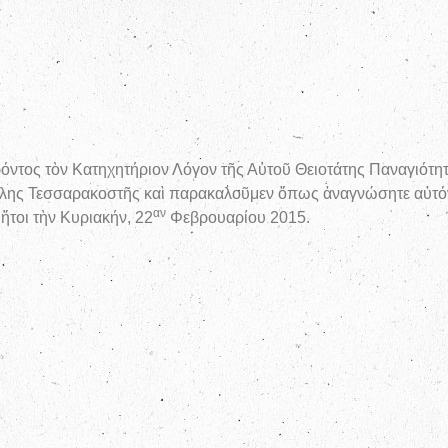
ις, τῇ 11ῃ Φεβρο
ρόντος τὸν Κατηχητήριον Λόγον τῆς Αὑτοῦ Θειοτάτης Παναγιότητ
γάλης Τεσσαρακοστῆς καὶ παρακαλοῦμεν ὅπως ἀναγνώσητε αὐτόν
αν
 ἥτοι τὴν Κυριακήν, 22
Φεβρουαρίου 2015.