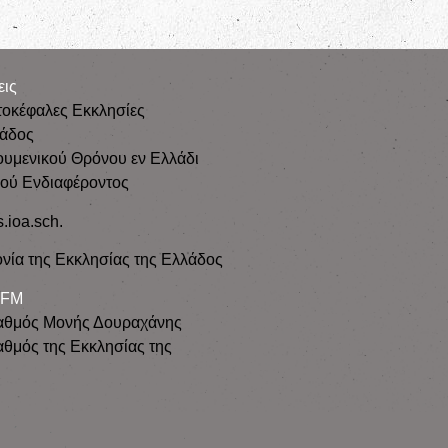
εις
τοκέφαλες Εκκλησίες
λάδος
ουμενικού Θρόνου εν Ελλάδι
κού Ενδιαφέροντος
s.ioa.sch.
νία της Εκκλησίας της Ελλάδος
 FM
αθμός Μονής Δουραχάνης
θμός της Εκκλησίας της