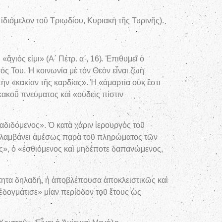
ακὴ τῆς Τυρινῆς).
ἅγιός εἰμι» (Α΄ Πέτρ. α΄, 16). Ἐπιθυμεῖ ὁ
ός Του. Ἡ κοινωνία μὲ τὸν Θεὸν εἶναι ζωὴ
ὴν «κακίαν τῆς καρδίας». Ἡ «ἁμαρτία οὐκ ἔστι
κακοῦ πνεύματος καὶ «οὐδεὶς πίστιν
αδιδόμενος». Ὁ κατὰ χάριν ἱερουργὸς τοῦ
καὶ λαμβάνει ἀμέσως παρὰ τοῦ πληρώματος τῶν
ρός», ὁ «ἐσθιόμενος καὶ μηδέποτε δαπανώμενος,
ότητα δηλαδή, ἡ ἀποβλέπουσα ἀποκλειστικῶς καὶ
δογμάτισε» μίαν περίοδον τοῦ ἔτους ὡς