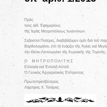
Ἐν Ἰωαννίνο
Πρὸς
τοὺς αἰδ. Ἐφημερίους
τῆς Ἱερᾶς Μητροπόλεως Ἰωαννίνων.
Σεβαστοὶ Πατέρες, διαβιβάζομεν ὑμῖν διὰ τοῦ πα
Βαρθολομαίου, ἐπὶ τῇ ἐνάρξει τῆς Ἁγίας καὶ Με
τὴν Θείαν Λειτουργίαν τῆς Κυριακῆς τῆς Τυρινῆς,
Ο Μ Η Τ Ρ Ο Π Ο Λ Ι Τ Η Σ
Εὐλογίᾳ καὶ Ἐντολῇ Αὐτοῦ
Ὁ Γενικὸς Ἀρχιερατικὸς Ἐπίτροπος
Πρωτοπρεσβύτερος
Λάμπρος Χ. Τσιάρας