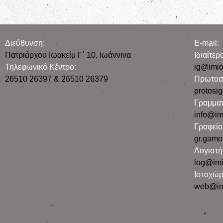
διάπυρος πρὸς Θεὸν 
Διεύθυνση:
E-mail:
Πατριάρχου Ιωακείμ Γ΄ 10, Iωάννινα
Iδιαίτε
Τηλεφωνικό Κέντρο:
ig@imio
26510 26397 & 26510 26379
Πρωτοσ
protosi
Γραμματ
info@im
Γραφεί
gr.gamo
Λογιστή
log@imi
Ιστοχώρ
web@im