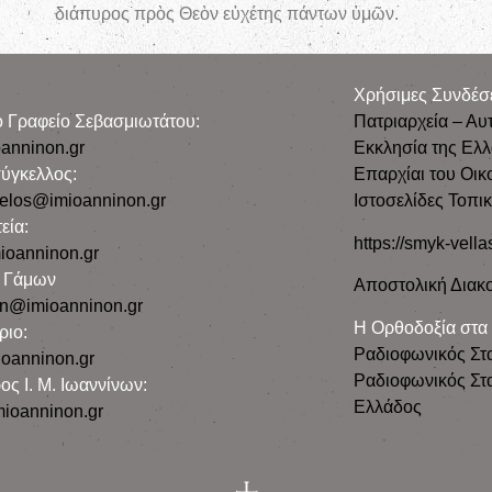
εὐχέτης πάντων ὑμῶν.
Χρήσιμες Συνδέσ
ρο Γραφείο Σεβασμιωτάτου:
Πατριαρχεία – Αυ
anninon.gr
Εκκλησία της Ελ
ύγκελλος:
Επαρχίαι του Οικ
gelos@imioanninon.gr
Ιστοσελίδες Τοπι
εία:
https://smyk-vella
ioanninon.gr
ο Γάμων
Αποστολική Διακο
n@imioanninon.gr
Η Ορθοδοξία στα
ριο:
Ραδιοφωνικός Στ
oanninon.gr
Ραδιοφωνικός Στα
ος Ι. Μ. Ιωαννίνων:
Ελλάδος
ioanninon.gr