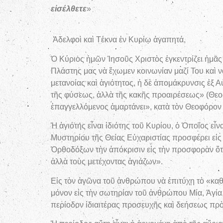
εἰσέλθετε
»
(στιχηρὸν ἰδιόμε
Ἀδελφοὶ καὶ Τέκνα ἐν Κυρίῳ ἀγαπητά,
Ὁ Κύριος ἡμῶν Ἰησοῦς Χριστὸς ἐγκεντρίζει ἡμᾶς εἰς
Πλάστης μας νὰ ἔχωμεν κοινωνίαν μαζί Του καὶ 
μετανοίας καὶ ἁγιότητος, ἡ δὲ ἀπομάκρυνσις ἐξ Α
τῆς φύσεως, ἀλλὰ τῆς κακῆς προαιρέσεως» (Θεοδω
ἐπαγγελλόμενος ἁμαρτάνει», κατὰ τὸν Θεοφόρον 
Ἡ ἁγιότης εἶναι ἰδιότης τοῦ Κυρίου, ὁ Ὁποῖος ε
Μυστηρίου τῆς Θείας Εὐχαριστίας προσφέρει εἰς 
Ὀρθοδόξων τὴν ἀπόκρισιν εἰς τὴν προσφορὰν ὅτι:
ἀλλὰ τοὺς μετέχοντας ἁγιάζων».
Εἰς τὸν ἀγῶνα τοῦ ἀνθρώπου νὰ ἐπιτύχῃ τὸ «καθ
μόνον εἰς τὴν σωτηρίαν τοῦ ἀνθρώπου Μία, Ἁγί
περίοδον ἰδιαιτέρας προσευχῆς καὶ δεήσεως πρ