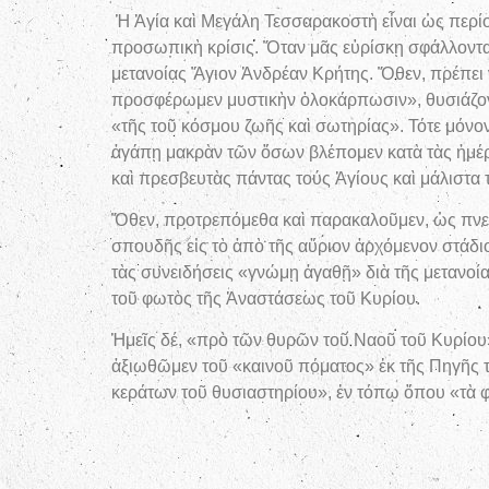
Ἡ Ἁγία καὶ Μεγάλη Τεσσαρακοστὴ εἶναι ὡς περίο
προσωπικὴ κρίσις. Ὅταν μᾶς εὑρίσκῃ σφάλλοντας
μετανοίας Ἅγιον Ἀνδρέαν Κρήτης. Ὅθεν, πρέπει ν
προσφέρωμεν μυστικὴν ὁλοκάρπωσιν», θυσιάζον
«τῆς τοῦ κόσμου ζωῆς καὶ σωτηρίας». Τότε μόνο
ἀγάπῃ μακρὰν τῶν ὅσων βλέπομεν κατὰ τὰς ἡμέρ
καὶ πρεσβευτὰς πάντας τούς Ἁγίους καὶ μάλιστα
Ὅθεν, προτρεπόμεθα καὶ παρακαλοῦμεν, ὡς πνευ
σπουδῆς εἰς τὸ ἀπὸ τῆς αὔριον ἀρχόμενον στάδι
τὰς συνειδήσεις «γνώμῃ ἀγαθῇ» διὰ τῆς μετανοίας
τοῦ φωτὸς τῆς Ἀναστάσεως τοῦ Κυρίου.
Ἡμεῖς δέ, «πρὸ τῶν θυρῶν τοῦ Ναοῦ τοῦ Κυρίου»
ἀξιωθῶμεν τοῦ «καινοῦ πόματος» ἐκ τῆς Πηγῆς τ
κεράτων τοῦ θυσιαστηρίου», ἐν τόπῳ ὅπου «τὰ φο
Ἁγία καὶ Μεγάλη Τ
+ Ὁ Κωνσταν