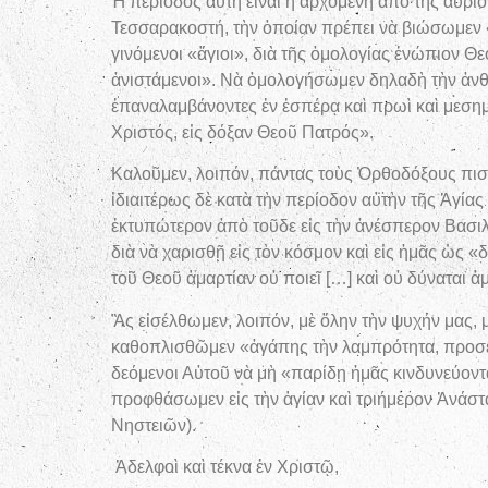
Ἡ περίοδος αὕτη εἶναι ἡ ἀρχομένη ἀπὸ τῆς αὔριο
Τεσσαρακοστή, τὴν ὁποίαν πρέπει νὰ βιώσωμεν 
γινόμενοι «ἅγιοι», διὰ τῆς ὁμολογίας ἐνώπιον 
ἀνιστάμενοι». Νὰ ὁμολογήσωμεν δηλαδὴ τὴν ἀνθρ
ἐπαναλαμβάνοντες ἐν ἑσπέρᾳ καὶ πρωὶ καὶ μεσημβρ
Χριστός, εἰς δόξαν Θεοῦ Πατρός».
Καλοῦμεν, λοιπόν, πάντας τοὺς Ὀρθοδόξους πιστο
ἰδιαιτέρως δὲ κατὰ τὴν περίοδον αὐτὴν τῆς Ἁγί
ἐκτυπώτερον ἀπὸ τοῦδε εἰς τὴν ἀνέσπερον Βασιλ
διὰ νὰ χαρισθῇ εἰς τὸν κόσμον καὶ εἰς ἡμᾶς ὡς 
τοῦ Θεοῦ ἁμαρτίαν οὐ ποιεῖ […] καὶ οὐ δύναται ἁμαρ
Ἂς εἰσέλθωμεν, λοιπόν, μὲ ὅλην τὴν ψυχήν μας, 
καθοπλισθῶμεν «ἀγάπης τὴν λαμπρότητα, προσευ
δεόμενοι Αὐτοῦ νὰ μὴ «παρίδῃ ἡμᾶς κινδυνεύον
προφθάσωμεν εἰς τὴν ἁγίαν καὶ τριήμερον Ἀνά
Νηστειῶν).
Ἀδελφοὶ καὶ τέκνα ἐν Χριστῷ,