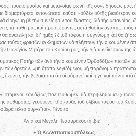
δος προετοιμασίας καὶ μετανοίας φωνὴ τῆς συνειδήσεώς μας, ἡ 
 διαμαρτύρεται ἐντονώτατα, καθότι «οὐδὲν αὐτῆς βιαιότερον ἐ
ὰ εἰρηνεύῃ μὲ τὴν συνείδησίν του ἕκαστος, διὰ τῆς μετανοίας,
τες τὰ πάθη μας καὶ προσφέροντες αὐτὰ θυσίαν ἀγάπης πρὸς 
ν θὰ ἀνατείλῃ καὶ δι᾿ ἡμᾶς ἐκ τοῦ τάφου ἡ συγγνώμη καὶ θὰ ζ
ας ταύτας φρικτῶν ἐγκλημάτων νὰ πλήττουν τὴν οἰκουμένην ἅπ
 τὴν Παναγίαν Μητέρα τοῦ Κυρίου μας, τὴν διὰ τῶν ἱκεσιῶν της
ματικὸς Πατὴρ τῶν ἀνὰ τὴν οἰκουμένην Ὀρθοδόξων πιστῶν μας
ον τῶν ἀρετῶν, «μὴ ἄτοπα λογιζόμενοι, μὴ παράνομα πράττοντε
, ἔχοντες τὴν βεβαιότητα ὅτι οἱ οὐρανοὶ καὶ ἡ γῆ καὶ πάντα «τὰ
 ἱστάμενοι, ἐὰν ἀξίως πολιτευθῶμεν, θὰ περιβληθῶμεν χιτῶνα 
ῆς ἀφθαρσίας, γευόμενοι τῆς χαρᾶς τοῦ ὀλβίου τάφου τοῦ Κυρί
βερὰ τελεσιουργεῖται». Γένοιτο.
εσσαρακοστὴ ,βιε´
τινουπόλεως