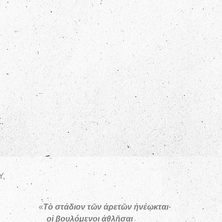
,
,
«
Τὸ στάδιον τῶν ἀρετῶν ἠνέῳκται·
θλῆσαι