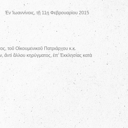
υαρίου 2015
ος, τοῦ Οἰκουμενικοῦ Πατριάρχου κ.κ.
, ἀντὶ ἄλλου κηρύγματος, ἐπ’ Ἐκκλησίας κατὰ