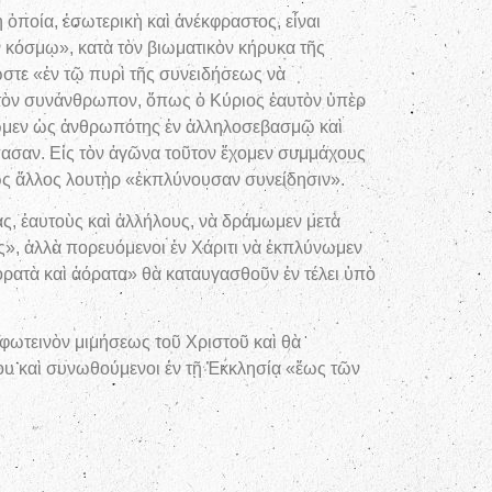
ὁποία, ἐσωτερικὴ καὶ ἀνέκφραστος, εἶναι
ν κόσμῳ», κατὰ τὸν βιωματικὸν κήρυκα τῆς
 ὥστε «ἐν τῷ πυρὶ τῆς συνειδήσεως νὰ
τὸν συνάνθρωπον, ὅπως ὁ Κύριος ἑαυτὸν ὑπὲρ
ήσωμεν ὡς ἀνθρωπότης ἐν ἀλληλοσεβασμῷ καὶ
ασαν. Εἰς τὸν ἀγῶνα τοῦτον ἔχομεν συμμάχους
 ὡς ἄλλος λουτὴρ «ἐκπλύνουσαν συνείδησιν».
, ἑαυτοὺς καὶ ἀλλήλους, νὰ δράμωμεν μετὰ
ς», ἀλλὰ πορευόμενοι ἐν Χάριτι νὰ ἐκπλύνωμεν
 ὁρατὰ καὶ ἀόρατα» θὰ καταυγασθοῦν ἐν τέλει ὑπὸ
φωτεινὸν μιμήσεως τοῦ Χριστοῦ καὶ θὰ
ου καὶ συνωθούμενοι ἐν τῇ Ἐκκλησίᾳ «ἕως τῶν