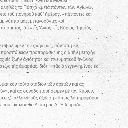
Χριστοῦ». Εἶναι ἡ Ἁγία καὶ Μεγάλη
ν ἀληθῶς τὸ Πάσχα «μετὰ πάντων τῶν Ἁγίων»,
ὑπὸ τοῦ πονηροῦ καθ᾿ ἡμέραν, «πίπτοντες καὶ
μινότητά μας, μετανοοῦντες καὶ
τίσματος, ὅτι «εἷς Ἅγιος, εἷς Κύριος, Ἰησοῦς
εταβάλωμεν τὴν ζωήν μας, πάντοτε μέν,
ον προσπάθειαν προπαρασκευῆς διὰ τὴν μετοχὴν
ς εἰς ζωὴν ἁγιότητος καὶ πνευματικοῦ ἀγῶνος
σεως τῆς ἁμαρτίας, διότι «πᾶς ὁ γεγεννημένος ἐκ
υματικὸν τοῦτο στάδιον τῶν ἀρετῶν καὶ ἂς
ύν», καὶ ἂς συνοδοιπορήσωμεν μὲ τὸν Κύριον,
νήσεως), ἀλλὰ νὰ μᾶς ἀξιώσῃ «ὅπως λαμπροφόροι
δώρου, ἀκολουθία Δευτέρας Α΄ Ἑβδομάδος