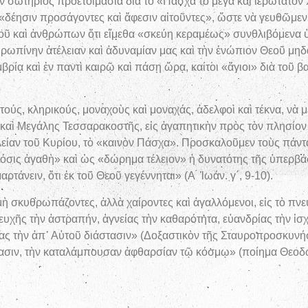
ν σωτήριος προετοιμασία διὰ τὸ «Πάσχα τὸ μέγα καὶ ἱερώτατον 
«δέησιν προσάγοντες καὶ ἄφεσιν αἰτοῦντες», ὥστε νὰ γευθῶμε
Θεοῦ καὶ ἀνθρώπων ὅτι εἴμεθα «σκεύη κεραμέως» συνθλιβόμενα 
ωπίνην ἀτέλειαν καὶ ἀδυναμίαν μας καὶ τὴν ἐνώπιον Θεοῦ μηδα
ίᾳ καὶ ἐν παντὶ καιρῷ καὶ πάσῃ ὥρᾳ, καίτοι «ἅγιοι» διὰ τοῦ βαπ
ύς, κληρικούς, μοναχοὺς καὶ μοναχάς, ἀδελφοὶ καὶ τέκνα, νὰ μ
ας καὶ Μεγάλης Τεσσαρακοστῆς, εἰς ἀγαπητικὴν πρὸς τὸν πλησί
είαν τοῦ Κυρίου, τὸ «καινὸν Πάσχα». Προσκαλοῦμεν τοὺς πάντα
«δόσις ἀγαθὴ» καὶ ὡς «δώρημα τέλειον» ἡ δυνατότης τῆς ὑπερβά
τάνειν, ὅτι ἐκ τοῦ Θεοῦ γεγέννηται» (Α ́ Ἰωάν. γ΄, 9-10).
μὴ σκυθρωπάζοντες, ἀλλὰ χαίροντες καὶ ἀγαλλόμενοι, εἰς τὸ πνε
χῆς τὴν ἀστραπήν, ἁγνείας τὴν καθαρότητα, εὐανδρίας τὴν ἰσχ
τας τὴν ἀπ᾿ Αὐτοῦ διάστασιν» (Δοξαστικὸν τῆς Σταυροπροσκυ
στασιν, τὴν καταλάμπουσαν ἀφθαρσίαν τῷ κόσμῳ» (ποίημα Θεο