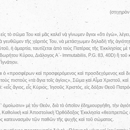
λον τοῦ Τριῳδίου, Κυρι
 τὸ σῶμα Του καὶ μᾶς καλεῖ νὰ γίνωμεν ἅγιοι «ὅτι ἐγώ», λέγει, «
νὰ γευθῶμεν τῆς χάριτός Του, νὰ μετάσχωμεν δηλαδὴ τῆς ἁγιότητ
ὐτοῦ, ἡ ἁμαρτία, ταυτίζεται ἀπὸ τοὺς Πατέρας τῆς Ἐκκλησίας μὲ τ
ρήτου Κύρου, Διάλογος Α΄- Immutabilis, P.G. 83, 40D) ἢ τοῦ 
Ἰγνάτιον.
ἶναι ὁ «προσφέρων καὶ προσφερόμενος καὶ προσδεχόμενος καὶ δι
τοὺς πιστοὺς «τὰ ἅγια τοῖς ἁγίοις», Σῶμα καὶ Αἷμα Χριστοῦ, 
 «εἷς ἅγιος, εἷς Κύριος, Ἰησοῦς Χριστός, εἰς δόξαν Θεοῦ Πατ
᾿ ὁμοίωσιν» μὲ τὸν Θεόν, διὰ τὸ ὁποῖον ἐδημιουργήθη, τὴν ἁγι
α, Καθολικὴ καὶ Ἀποστολικὴ Ὀρθόδοξος Ἐκκλησία «θεοπρεπῶς ἐ
ὸς κατευνασμὸν τῶν παθῶν τῆς ψυχῆς καὶ τοῦ σώματος.