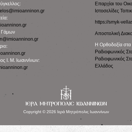
ύγκελλος:
Επαρχίαι του Οικ
gelos@imioanninon.gr
Ιστοσελίδες Τοπι
εία:
https://smyk-vella
ioanninon.gr
ο Γάμων
Αποστολική Διακο
n@imioanninon.gr
Η Ορθοδοξία στα
ριο:
Ραδιοφωνικός Στ
oanninon.gr
Ραδιοφωνικός Στα
ος Ι. Μ. Ιωαννίνων:
Ελλάδος
ioanninon.gr
Copyright © 2026 Ιερά Μητρόπολις Ιωαννίνων