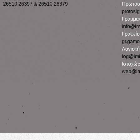
26510 26397 & 26510 26379
Πρωτοσ
protosi
Γραμματ
info@im
Γραφεί
gr.gamo
Λογιστή
log@imi
Ιστοχώρ
web@im