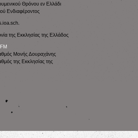
ουμενικού Θρόνου εν Ελλάδι
κού Ενδιαφέροντος
s.ioa.sch.
νία της Εκκλησίας της Ελλάδος
 FM
αθμός Μονής Δουραχάνης
θμός της Εκκλησίας της