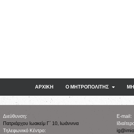
ΑΡΧΙΚΗ
Ο ΜΗΤΡΟΠΟΛΙΤΗΣ
ΜΗ
Διεύθυνση:
E-mail:
Πατριάρχου Ιωακείμ Γ΄ 10, Iωάννινα
Iδιαίτε
Τηλεφωνικό Κέντρο:
ig@imio