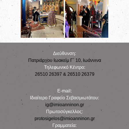
Διεύθυνση:
Πατριάρχου Ιωακείμ Γ΄ 10, Iωάννινα
Τηλεφωνικό Κέντρο:
26510 26397 & 26510 26379
E-mail:
Iδιαίτερο Γραφείο Σεβασμιωτάτου:
ig@imioanninon.gr
Πρωτοσύγκελλος:
protosigelos@imioanninon.gr
Γραμματεία: