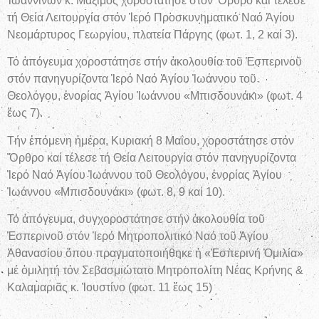
Ἰωαννίνων κ. Μάξιμος χοροστάτησε στόν Ὄρθρο καί τέλεσε
τή Θεία Λειτουργία στόν Ἱερό Προσκυνηματικό Ναό Ἁγίου
Νεομάρτυρος Γεωργίου, πλατεία Πάργης (φωτ. 1, 2 καί 3).
Τό ἀπόγευμα χοροστάτησε στήν ἀκολουθία τοῦ Ἑσπερινοῦ
στόν πανηγυρίζοντα Ἱερό Ναό Ἁγίου Ἰωάννου τοῦ
Θεολόγου, ἐνορίας Ἁγίου Ἰωάννου «Μπισδουνάκι» (φωτ. 4
ἕως 7).
Τήν ἑπόμενη ἡμέρα, Κυριακή 8 Μαΐου, χοροστάτησε στόν
Ὄρθρο καί τέλεσε τή Θεία Λειτουργία στόν πανηγυρίζοντα
Ἱερό Ναό Ἁγίου Ἰωάννου τοῦ Θεολόγου, ἐνορίας Ἁγίου
Ἰωάννου «Μπισδουνάκι» (φωτ. 8, 9 καί 10).
Τό ἀπόγευμα, συγχοροστάτησε στήν ἀκολουθία τοῦ
Ἑσπερινοῦ στόν Ἱερό Μητροπολιτικό Ναό τοῦ Ἁγίου
Ἀθανασίου ὅπου πραγματοποιήθηκε ἡ «Ἑσπερινή Ὁμιλία»
μέ ὁμιλητή τόν Σεβασμιώτατο Μητροπολίτη Νέας Κρήνης &
Καλαμαριᾶς κ. Ἰουστίνο (φωτ. 11 ἕως 15)