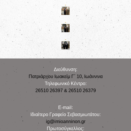
Διεύθυνση:
Πατριάρχου Ιωακείμ Γ΄ 10, Iωάννινα
Τηλεφωνικό Κέντρο:
26510 26397 & 26510 26379
E-mail:
Iδιαίτερο Γραφείο Σεβασμιωτάτου:
ig@imioanninon.gr
Πρωτοσύγκελλος: