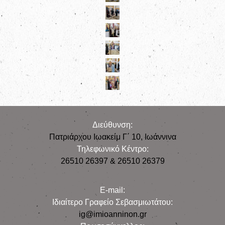
Διεύθυνση:
Πατριάρχου Ιωακείμ Γ΄ 10, Iωάννινα
Τηλεφωνικό Κέντρο:
26510 26397 & 26510 26379
E-mail:
Iδιαίτερο Γραφείο Σεβασμιωτάτου:
ig@imioanninon.gr