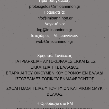
Πρωτοσύγκελλος:
protosigelos@imioanninon.gr
Γραμματεία:
info@imioanninon.gr
Λογιστήριο:
log@imioanninon.gr
Ιστοχώρος Ι. Μ. Ιωαννίνων:
web@imioanninon.gr
Χρήσιμες Συνδέσεις
ΠΑΤΡΙΑΡΧΕΙΑ – ΑΥΤΟΚΕΦΑΛΕΣ ΕΚΚΛΗΣΙΕΣ
ΕΚΚΛΗΣΙΑ ΤΗΣ ΕΛΛΑΔΟΣ
ΕΠΑΡΧΙΑΙ ΤΟΥ ΟΙΚΟΥΜΕΝΙΚΟΥ ΘΡΟΝΟΥ ΕΝ ΕΛΛΑΔΙ
ΙΣΤΟΣΕΛΙΔΕΣ ΤΟΠΙΚΟΥ ΕΝΔΙΑΦΕΡΟΝΤΟΣ
ΣΧΟΛΗ ΜΑΘΗΤΕΙΑΣ ΥΠΟΨΗΦΙΩΝ ΚΛΗΡΙΚΩΝ ΣΜΥΚ
ΒΕΛΛΑΣ
Η Ορθοδοξία στα FM