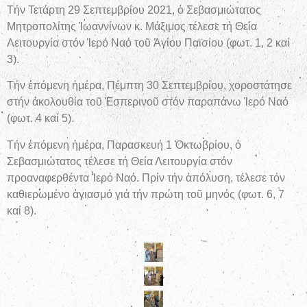
Τήν Τετάρτη 29 Σεπτεμβρίου 2021, ὁ Σεβασμιώτατος
Μητροπολίτης Ἰωαννίνων κ. Μάξιμος τέλεσε τή Θεία
Λειτουργία στόν Ἱερό Ναό τοῦ Ἁγίου Παϊσίου (φωτ. 1, 2 καί
3).
Τήν ἑπόμενη ἡμέρα, Πέμπτη 30 Σεπτεμβρίου, χοροστάτησε
στήν ἀκολουθία τοῦ Ἑσπερινοῦ στόν παραπάνω Ἱερό Ναό
(φωτ. 4 καί 5).
Τήν ἑπόμενη ἡμέρα, Παρασκευή 1 Ὀκτωβρίου, ὁ
Σεβασμιώτατος τέλεσε τή Θεία Λειτουργία στόν
προαναφερθέντα Ἱερό Ναό. Πρίν τήν ἀπόλυση, τέλεσε τόν
καθιερωμένο ἁγιασμό γιά τήν πρώτη τοῦ μηνός (φωτ. 6, 7
καί 8).