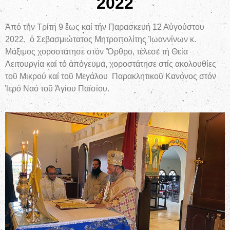
2022
Ἀπό τήν Τρίτη 9 ἕως καί τήν Παρασκευή 12 Αὐγούστου
2022, ὁ Σεβασμιώτατος Μητροπολίτης Ἰωαννίνων κ.
Μάξιμος χοροστάτησε στόν Ὄρθρο, τέλεσε τή Θεία
Λειτουργία καί τό ἀπόγευμα, χοροστάτησε στίς ακολουθίες
τοῦ Μικρού καί τοῦ Μεγάλου Παρακλητικοῦ Κανόνος στόν
Ἱερό Ναό τοῦ Ἁγίου Παϊσίου.