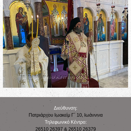
Διεύθυνση:
Πατριάρχου Ιωακείμ Γ΄ 10, Iωάννινα
Τηλεφωνικό Κέντρο:
26510 26397 & 26510 26379