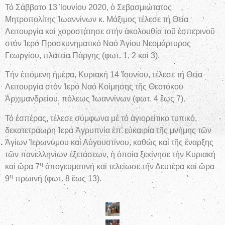
Τό Σάββατο 13 Ἰουνίου 2020, ὁ Σεβασμιώτατος
Μητροπολίτης Ἰωαννίνων κ. Μάξιμος τέλεσε τή Θεία
Λειτουργία καί χοροστάτησε στήν ἀκολουθία τοῦ ἑσπερινοῦ
στόν Ἱερό Προσκυνηματικό Ναό Ἁγίου Νεομάρτυρος
Γεωργίου, πλατεία Πάργης (φωτ. 1, 2 καί 3).
Τήν ἑπόμενη ἡμέρα, Κυριακή 14 Ἰουνίου, τέλεσε τή Θεία
Λειτουργία στόν Ἱερό Ναό Κοίμησης τῆς Θεοτόκου
Ἀρχιμανδρείου, πόλεως Ἰωαννίνων (φωτ. 4 ἕως 7).
Τό ἑσπέρας, τέλεσε σύμφωνα μέ τό ἁγιορείτικο τυπικό,
δεκατετράωρη Ἱερά Ἀγρυπνία ἐπ’ εὐκαιρία τῆς μνήμης τῶν
Ἁγίων Ἱερωνύμου καί Αὐγουστίνου, καθώς καί τῆς ἔναρξης
τῶν πανελληνίων ἐξετάσεων, ἡ ὁποία ξεκίνησε τήν Κυριακή
η
καί ὥρα 7
ἀπογευματινή καί τελείωσε τήν Δευτέρα καί ὥρα
η
9
πρωινή (φωτ. 8 ἕως 13).