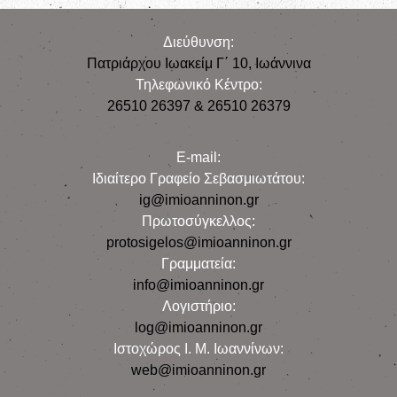
Διεύθυνση:
Πατριάρχου Ιωακείμ Γ΄ 10, Iωάννινα
Τηλεφωνικό Κέντρο:
26510 26397 & 26510 26379
E-mail:
Iδιαίτερο Γραφείο Σεβασμιωτάτου:
ig@imioanninon.gr
Πρωτοσύγκελλος:
protosigelos@imioanninon.gr
Γραμματεία:
info@imioanninon.gr
Λογιστήριο:
log@imioanninon.gr
Ιστοχώρος Ι. Μ. Ιωαννίνων:
web@imioanninon.gr