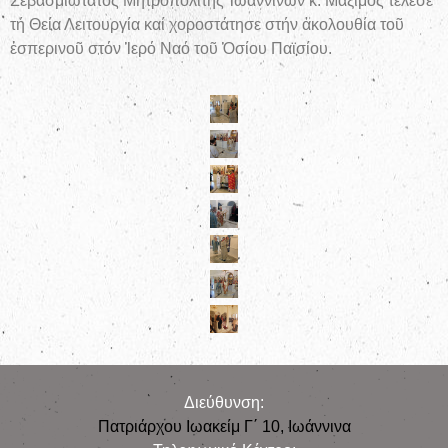
Σεβασμιώτατος Μητροπολίτης Ἰωαννίνων κ. Μάξιμος τέλεσε
τή Θεία Λειτουργία καί χοροστάτησε στήν ἀκολουθία τοῦ
ἑσπερινοῦ στόν Ἱερό Ναό τοῦ Ὁσίου Παϊσίου.
Διεύθυνση:
Πατριάρχου Ιωακείμ Γ΄ 10, Iωάννινα