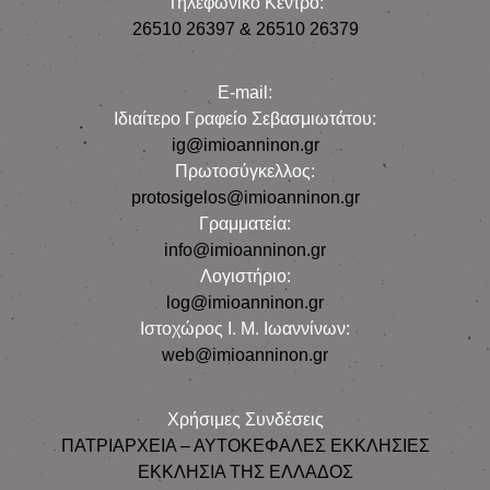
Τηλεφωνικό Κέντρο:
26510 26397 & 26510 26379
E-mail:
Iδιαίτερο Γραφείο Σεβασμιωτάτου:
ig@imioanninon.gr
Πρωτοσύγκελλος:
protosigelos@imioanninon.gr
Γραμματεία:
info@imioanninon.gr
Λογιστήριο:
log@imioanninon.gr
Ιστοχώρος Ι. Μ. Ιωαννίνων:
web@imioanninon.gr
Χρήσιμες Συνδέσεις
ΠΑΤΡΙΑΡΧΕΙΑ – ΑΥΤΟΚΕΦΑΛΕΣ ΕΚΚΛΗΣΙΕΣ
ΕΚΚΛΗΣΙΑ ΤΗΣ ΕΛΛΑΔΟΣ