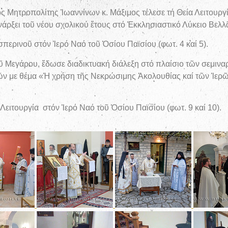
 Μητροπολίτης Ἰωαννίνων κ. Μάξιμος τέλεσε τή Θεία Λειτουργ
άρξει τοῦ νέου σχολικού ἔτους στό Ἐκκλησιαστικό Λύκειο Βελλᾶς
περινοῦ στόν Ἱερό Ναό τοῦ Ὁσίου Παϊσίου (φωτ. 4 καί 5).
οῦ Μεγάρου, ἔδωσε διαδικτυακή διάλεξη στό πλαίσιο τῶν σεμιν
ν με θέμα «Ἡ χρήση τῆς Νεκρώσιμης Ἀκολουθίας καί τῶν Ἱερ
 Λειτουργία στόν Ἱερό Ναό τοῦ Ὁσίου Παϊσίου (φωτ. 9 καί 10).