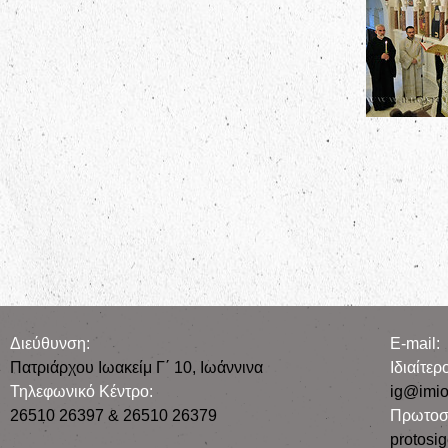
Διεύθυνση:
E-mail:
Πατριάρχου Ιωακείμ Γ΄ 10, Iωάννινα
Iδιαίτε
Τηλεφωνικό Κέντρο:
ig@imio
26510 26397 & 26510 26379
Πρωτοσ
protosi