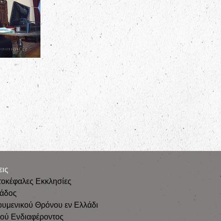
εις
τοκέφαλες Εκκλησίες
λάδος
ουμενικού Θρόνου εν Ελλάδι
κού Ενδιαφέροντος