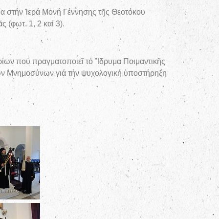
ία στήν Ἱερά Μονή Γέννησης τῆς Θεοτόκου
 (φωτ. 1, 2 καί 3).
αρίων πού πραγματοποιεῖ τό Ἵδρυμα Ποιμαντικῆς
ῶν Μνημοσύνων γιά τήν ψυχολογική ὑποστήρηξη