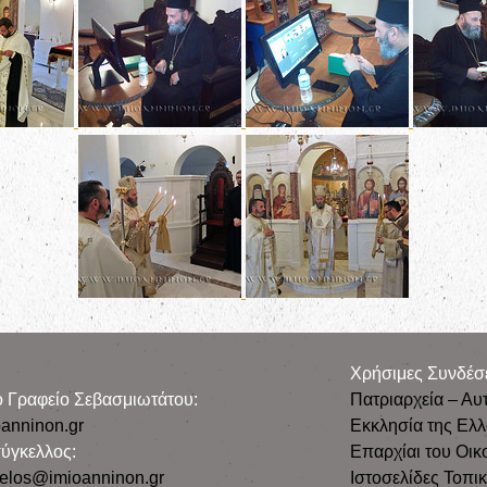
Χρήσιμες Συνδέσ
ρο Γραφείο Σεβασμιωτάτου:
Πατριαρχεία – Αυ
anninon.gr
Εκκλησία της Ελ
ύγκελλος:
Επαρχίαι του Οικ
gelos@imioanninon.gr
Ιστοσελίδες Τοπι