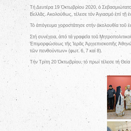
Τή Δευτέρα 19 Ὀκτωβρίου 2020, ὁ Σεβασμιώτατος
Βελλᾶς. Ακολούθως, τέλεσε τόν Ἁγιασμό ἐπί τῇ ἐν
Τό ἀπόγευμα χοροστάτησε στήν ἀκολουθία τοῦ ἑσ
Στή συνέχεια, ἀπό τά γραφεῖα τοῦ Μητροπολιτικ
Ἐπιμορφώσεως τῆς Ἱερᾶς Ἀρχιεπισκοπῆς Ἀθηνῶ
τῶν πενθούντων» (φωτ. 6, 7 καί 8).
Τήν Τρίτη 20 Ὀκτωβρίου, τό πρωί τέλεσε τή Θεία