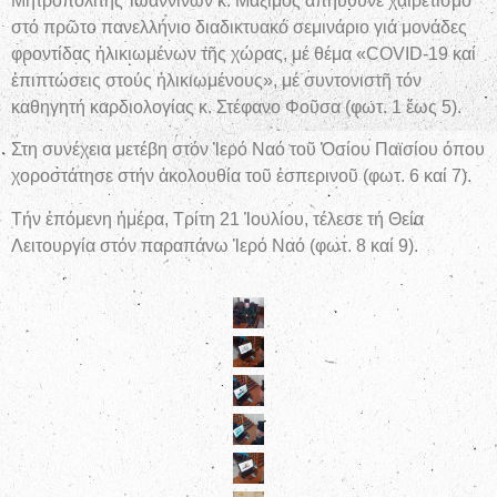
Μητροπολίτης Ἰωαννίνων κ. Μάξιμος ἀπηύθυνε χαιρετισμό
στό πρῶτο πανελλήνιο διαδικτυακό σεμινάριο γιά μονάδες
φροντίδας ἡλικιωμένων τῆς χώρας, μέ θέμα «COVID-19 καί
ἐπιπτώσεις στούς ἡλικιωμένους», μέ συντονιστῆ τόν
καθηγητή καρδιολογίας κ. Στέφανο Φοῦσα (φωτ. 1 ἕως 5).
Στη συνέχεια μετέβη στόν Ἱερό Ναό τοῦ Ὁσίου Παϊσίου όπου
χοροστάτησε στήν ἀκολουθία τοῦ ἑσπερινοῦ (φωτ. 6 καί 7).
Τήν ἑπόμενη ἡμέρα, Τρίτη 21 Ἰουλίου, τέλεσε τή Θεία
Λειτουργία στόν παραπάνω Ἱερό Ναό (φωτ. 8 καί 9).