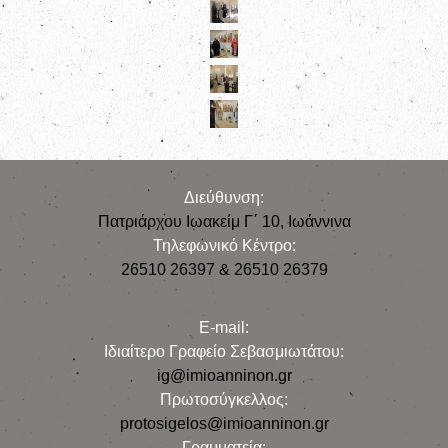
Διεύθυνση:
Πατριάρχου Ιωακείμ Γ΄ 10, Iωάννινα
Τηλεφωνικό Κέντρο:
26510 26397 & 26510 26379
E-mail:
Iδιαίτερο Γραφείο Σεβασμιωτάτου:
ig@imioanninon.gr
Πρωτοσύγκελλος:
protosigelos@imioanninon.gr
Γραμματεία: