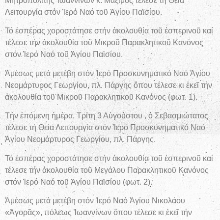
Μητροπολίτης Ἰωαννίνων κ. Μάξιμος τέλεσε τή Θεία
Λειτουργία στόν Ἱερό Ναό τοῦ Ἁγίου Παϊσίου.
Τό ἑσπέρας χοροστάτησε στήν ἀκολουθία τοῦ ἑσπερινοῦ καί
τέλεσε τήν ἀκολουθία τοῦ Μικροῦ Παρακλητικοῦ Κανόνος
στόν Ἱερό Ναό τοῦ Ἁγίου Παϊσίου.
Ἀμέσως μετά μετέβη στόν Ἱερό Προσκυνηματικό Ναό Ἁγίου
Νεομάρτυρος Γεωργίου, πλ. Πάργης ὅπου τέλεσε κι ἐκεῖ τήν
ἀκολουθία τοῦ Μικροῦ Παρακλητικοῦ Κανόνος (φωτ. 1).
Τήν ἑπόμενη ἡμέρα, Τρίτη 3 Αὐγούστου , ὁ Σεβασμιώτατος
τέλεσε τή Θεία Λειτουργία στόν Ἱερό Προσκυνηματικό Ναό
Ἁγίου Νεομάρτυρος Γεωργίου, πλ. Πάργης.
Τό ἑσπέρας χοροστάτησε στήν ἀκολουθία τοῦ ἑσπερινοῦ καί
τέλεσε τήν ἀκολουθία τοῦ Μεγάλου Παρακλητικοῦ Κανόνος
στόν Ἱερό Ναό τοῦ Ἁγίου Παϊσίου (φωτ. 2).
Ἀμέσως μετά μετέβη στόν Ἱερό Ναό Ἁγίου Νικολάου
«Ἀγορᾶς», πόλεως Ἰωαννίνων ὅπου τέλεσε κι ἐκεῖ τήν