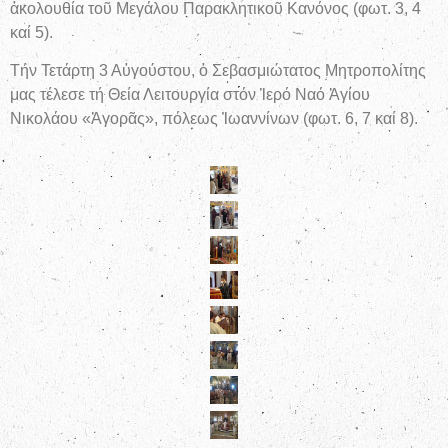
ἀκολουθία τοῦ Μεγάλου Παρακλητικοῦ Κανόνος (φωτ. 3, 4
καί 5).
Τήν Τετάρτη 3 Αὐγούστου, ὁ Σεβασμιώτατος Μητροπολίτης
μας τέλεσε τή Θεία Λειτουργία στόν Ἱερό Ναό Ἁγίου
Νικολάου «Ἀγορᾶς», πόλεως Ἰωαννίνων (φωτ. 6, 7 καί 8).