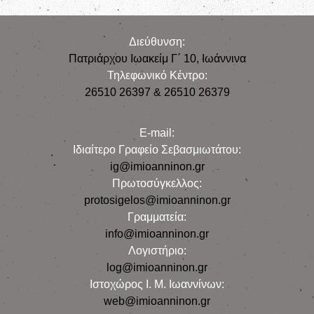
Διεύθυνση:
Πατριάρχου Ιωακείμ Γ΄ 10, Iωάννινα
Τηλεφωνικό Κέντρο:
26510 26397 & 26510 26379
E-mail:
Iδιαίτερο Γραφείο Σεβασμιωτάτου:
ig@imioanninon.gr
Πρωτοσύγκελλος:
protosigelos@imioanninon.gr
Γραμματεία:
info@imioanninon.gr
Λογιστήριο:
log@imioanninon.gr
Ιστοχώρος Ι. Μ. Ιωαννίνων:
web@imioanninon.gr