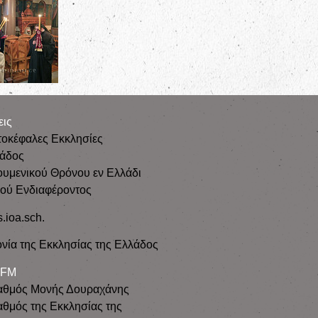
εις
τοκέφαλες Εκκλησίες
λάδος
ουμενικού Θρόνου εν Ελλάδι
κού Ενδιαφέροντος
s.ioa.sch.
νία της Εκκλησίας της Ελλάδος
 FM
αθμός Μονής Δουραχάνης
θμός της Εκκλησίας της