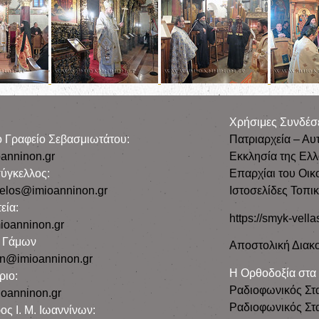
Χρήσιμες Συνδέσ
ρο Γραφείο Σεβασμιωτάτου:
Πατριαρχεία – Αυ
anninon.gr
Εκκλησία της Ελ
ύγκελλος:
Επαρχίαι του Οικ
gelos@imioanninon.gr
Ιστοσελίδες Τοπι
εία:
https://smyk-vella
ioanninon.gr
ο Γάμων
Αποστολική Διακο
n@imioanninon.gr
Η Ορθοδοξία στα
ριο:
Ραδιοφωνικός Στ
oanninon.gr
Ραδιοφωνικός Στα
ος Ι. Μ. Ιωαννίνων: