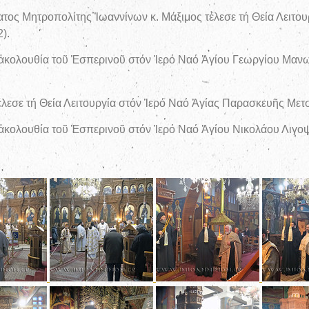
τος Μητροπολίτης Ἰωαννίνων κ. Μάξιμος τέλεσε τή Θεία Λειτο
).
 ἀκολουθία τοῦ Ἑσπερινοῦ στόν Ἱερό Ναό Ἁγίου Γεωργίου Μανωλ
λεσε τή Θεία Λειτουργία στόν Ἱερό Ναό Ἁγίας Παρασκευῆς Μετσό
ἀκολουθία τοῦ Ἑσπερινοῦ στόν Ἱερό Ναό Ἁγίου Νικολάου Λιγοψᾶ