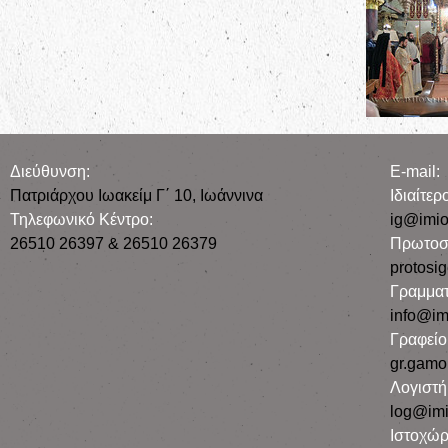
Διεύθυνση:
E-mail:
Πατριάρχου Ιωακείμ Γ΄ 10, Iωάννινα
Iδιαίτε
Τηλεφωνικό Κέντρο:
ig@imio
26510 26397 & 26510 26379
Πρωτοσ
protosi
Γραμματ
info@im
Γραφεί
gr.gamo
Λογιστή
log@imi
Ιστοχώρ