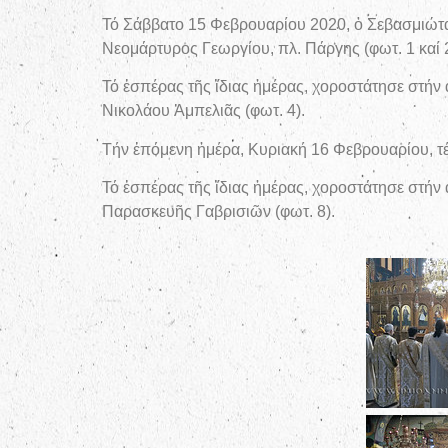
Τό Σάββατο 15 Φεβρουαρίου 2020, ὁ Σεβασμιώτα
Νεομάρτυρος Γεωργίου, πλ. Πάργης (φωτ. 1 καί 2
Τό ἑσπέρας τῆς ἴδιας ἡμέρας, χοροστάτησε στήν
Νικολάου Ἀμπελιᾶς (φωτ. 4).
Τήν ἑπόμενη ἡμέρα, Κυριακή 16 Φεβρουαρίου, τέ
Τό ἑσπέρας τῆς ἴδιας ἡμέρας, χοροστάτησε στήν 
Παρασκευῆς Γαβρισιῶν (φωτ. 8).