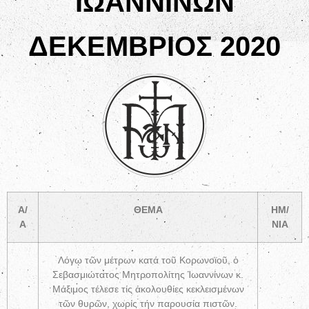
ΙΩΑΝΝΙΝΩΝ
ΔΕΚΕΜΒΡΙΟΣ 2020
Α/
ΘΕΜΑ
ΗΜ/
Α
ΝΙΑ
Λόγῳ τῶν μέτρων κατά τοῦ Κορωνοϊοῦ, ὁ
Σεβασμιώτατος Μητροπολίτης Ἰωαννίνων κ.
Μάξιμος τέλεσε τίς ἀκολουθίες κεκλεισμένων
τῶν θυρῶν, χωρίς τήν παρουσία πιστῶν.