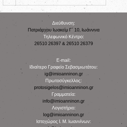
Διεύθυνση:
Πατριάρχου Ιωακείμ Γ΄ 10, Iωάννινα
Τηλεφωνικό Κέντρο:
26510 26397 & 26510 26379
E-mail:
Iδιαίτερο Γραφείο Σεβασμιωτάτου:
ig@imioanninon.gr
Πρωτοσύγκελλος:
protosigelos@imioanninon.gr
Γραμματεία:
info@imioanninon.gr
Λογιστήριο:
log@imioanninon.gr
Ιστοχώρος Ι. Μ. Ιωαννίνων: