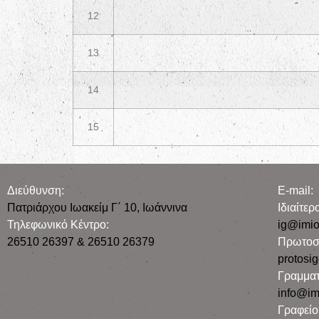
12
13
14
15
Διεύθυνση:
E-mail:
Πατριάρχου Ιωακείμ Γ΄ 10, Iωάννινα
Iδιαίτε
Τηλεφωνικό Κέντρο:
ig@imio
26510 26397 & 26510 26379
Πρωτοσ
protosi
Γραμματ
info@im
Γραφεί