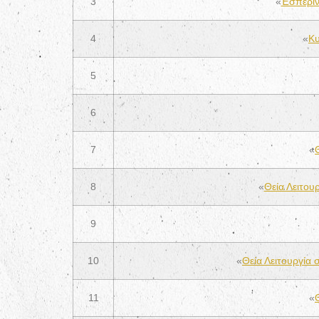
3
«
Ἑσπεριν
4
«
Κυ
5
6
7
«
8
«
Θεία Λειτου
9
10
«
Θεία Λειτουργία
11
«