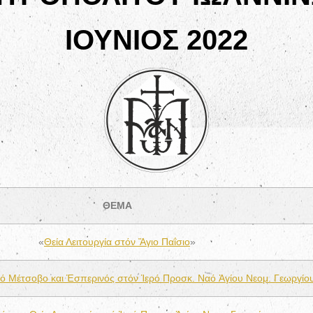
ΙΟΥΝΙΟΣ 2022
ΘΕΜΑ
«
Θεία Λειτουργία στόν Ἅγιο Παΐσιο
»
στό Μέτσοβο και Ἑσπερινός στόν Ἱερό Προσκ. Ναό Ἁγίου Νεομ. Γεωργίο