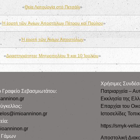
«
Θεία Λειτουργία στό Πετσάλι
»
«
Ἡ ἑορτή τῶν Ἁγίων Ἀποστόλων Πέτρου καί Παύλου
»
«
Ἡ ἑορτή τῶν Ἁγίων Ἀποστόλων
»
«
Δραστηριότητες Μητροπολίου 9 και 10 Ἰουλίου
»
Χρήσιμες Συνδέσ
ρο Γραφείο Σεβασμιωτάτου:
Πατριαρχεία – Αυ
anninon.gr
Εκκλησία της Ελ
ύγκελλος:
Επαρχίαι του Οικ
gelos@imioanninon.gr
Ιστοσελίδες Τοπι
εία:
https://smyk-vella
ioanninon.gr
ο Γάμων
Αποστολική Διακο