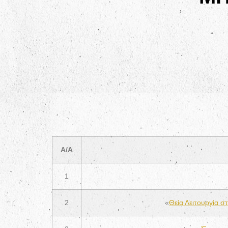
Α/Α
1
2
«
Θεία Λειτουργία 