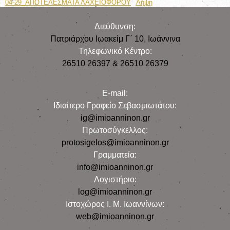
04-29_ΑΠΟΤΕΛΕΣΜΑΤΑ ΛΑΧΕΙΟΦΟΡΟΥ
Λήψη
Διεύθυνση:
Πατριάρχου Ιωακείμ Γ΄ 10, Iωάννινα
Τηλεφωνικό Κέντρο:
26510 26397 & 26510 26379
E-mail:
Iδιαίτερο Γραφείο Σεβασμιωτάτου:
ig@imioanninon.gr
Πρωτοσύγκελλος:
protosigelos@imioanninon.gr
Γραμματεία:
info@imioanninon.gr
Λογιστήριο:
log@imioanninon.gr
Ιστοχώρος Ι. Μ. Ιωαννίνων:
web@imioanninon.gr