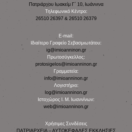
Πατριάρχου Ιωακείμ Γ΄ 10, Iωάννινα
Τηλεφωνικό Κέντρο:
26510 26397 & 26510 26379
E-mail:
Iδιαίτερο Γραφείο Σεβασμιωτάτου:
ig@imioanninon.gr
Πρωτοσύγκελλος:
protosigelos@imioanninon.gr
Γραμματεία:
info@imioanninon.gr
Λογιστήριο:
log@imioanninon.gr
Ιστοχώρος Ι. Μ. Ιωαννίνων:
web@imioanninon.gr
Χρήσιμες Συνδέσεις
ΠΑΤΡΙΑΡΧΕΙΑ – ΑΥΤΟΚΕΦΑΛΕΣ ΕΚΚΛΗΣΙΕΣ