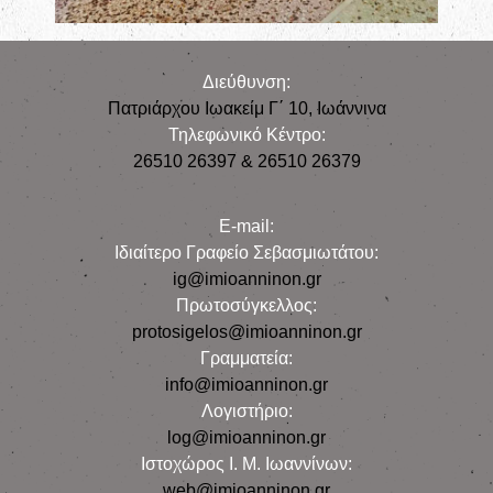
Διεύθυνση:
Πατριάρχου Ιωακείμ Γ΄ 10, Iωάννινα
Τηλεφωνικό Κέντρο:
26510 26397 & 26510 26379
E-mail:
Iδιαίτερο Γραφείο Σεβασμιωτάτου:
ig@imioanninon.gr
Πρωτοσύγκελλος:
protosigelos@imioanninon.gr
Γραμματεία:
info@imioanninon.gr
Λογιστήριο:
log@imioanninon.gr
Ιστοχώρος Ι. Μ. Ιωαννίνων:
web@imioanninon.gr