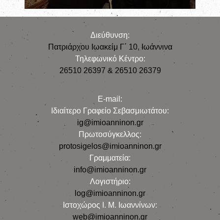
Διεύθυνση:
Πατριάρχου Ιωακείμ Γ΄ 10, Iωάννινα
Τηλεφωνικό Κέντρο:
26510 26397 & 26510 26379
E-mail:
Iδιαίτερο Γραφείο Σεβασμιωτάτου:
ig@imioanninon.gr
Πρωτοσύγκελλος:
protosigelos@imioanninon.gr
Γραμματεία:
info@imioanninon.gr
Λογιστήριο:
log@imioanninon.gr
Ιστοχώρος Ι. Μ. Ιωαννίνων:
web@imioanninon.gr