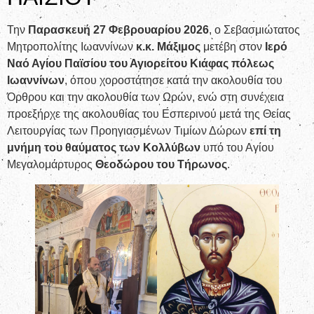
Την
Παρασκευή 27 Φεβρουαρίου 2026
, ο Σεβασμιώτατος
Μητροπολίτης Ιωαννίνων
κ.κ. Μάξιμος
μετέβη στον
Ιερό
Ναό Αγίου Παϊσίου του Αγιορείτου Κιάφας πόλεως
Ιωαννίνων
, όπου χοροστάτησε κατά την ακολουθία του
Όρθρου και την ακολουθία των Ωρών, ενώ στη συνέχεια
προεξήρχε της ακολουθίας του Εσπερινού μετά της Θείας
Λειτουργίας των Προηγιασμένων Τιμίων Δώρων
επί τη
μνήμη του θαύματος των Κολλύβων
υπό του Αγίου
Μεγαλομάρτυρος
Θεοδώρου του Τήρωνος
.