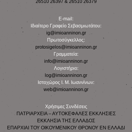
26510 26397 & 26510 26379
E-mail:
Iδιαίτερο Γραφείο Σεβασμιωτάτου:
ig@imioanninon.gr
Πρωτοσύγκελλος:
protosigelos@imioanninon.gr
Γραμματεία:
info@imioanninon.gr
Λογιστήριο:
log@imioanninon.gr
Ιστοχώρος Ι. Μ. Ιωαννίνων:
web@imioanninon.gr
Χρήσιμες Συνδέσεις
ΠΑΤΡΙΑΡΧΕΙΑ – ΑΥΤΟΚΕΦΑΛΕΣ ΕΚΚΛΗΣΙΕΣ
ΕΚΚΛΗΣΙΑ ΤΗΣ ΕΛΛΑΔΟΣ
ΕΠΑΡΧΙΑΙ ΤΟΥ ΟΙΚΟΥΜΕΝΙΚΟΥ ΘΡΟΝΟΥ ΕΝ ΕΛΛΑΔΙ