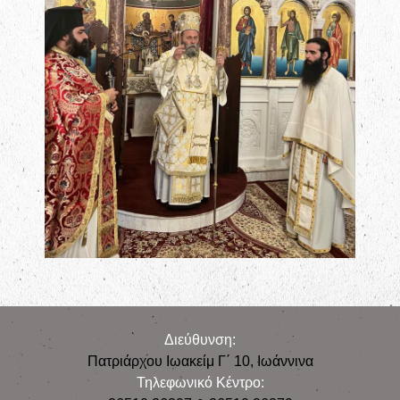
Διεύθυνση:
Πατριάρχου Ιωακείμ Γ΄ 10, Iωάννινα
Τηλεφωνικό Κέντρο: