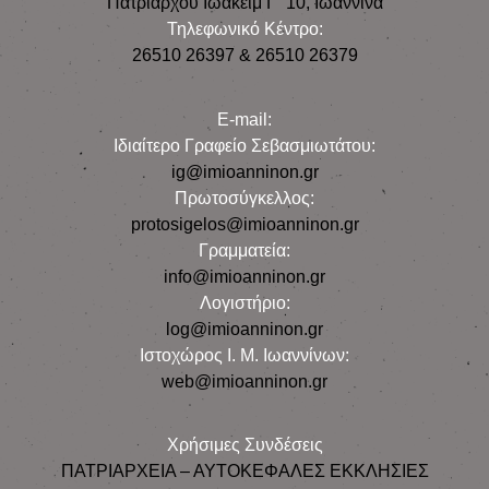
Πατριάρχου Ιωακείμ Γ΄ 10, Iωάννινα
Τηλεφωνικό Κέντρο:
26510 26397 & 26510 26379
E-mail:
Iδιαίτερο Γραφείο Σεβασμιωτάτου:
ig@imioanninon.gr
Πρωτοσύγκελλος:
protosigelos@imioanninon.gr
Γραμματεία:
info@imioanninon.gr
Λογιστήριο:
log@imioanninon.gr
Ιστοχώρος Ι. Μ. Ιωαννίνων:
web@imioanninon.gr
Χρήσιμες Συνδέσεις
ΠΑΤΡΙΑΡΧΕΙΑ – ΑΥΤΟΚΕΦΑΛΕΣ ΕΚΚΛΗΣΙΕΣ