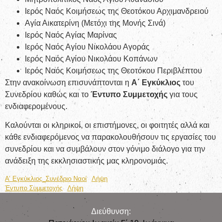
Ιερός Ναός Κοιμήσεως της Θεοτόκου Αρχιμανδρειού
Αγία Αικατερίνη (Μετόχι της Μονής Σινά)
Ιερός Ναός Αγίας Μαρίνας
Ιερός Ναός Αγίου Νικολάου Αγοράς
Ιερός Ναός Αγίου Νικολάου Κοπάνων
Ιερός Ναός Κοιμήσεως της Θεοτόκου Περιβλέπτου
Στην ανακοίνωση επισυνάπτονται η
Α΄ Εγκύκλιος
του
Συνεδρίου καθώς και το
Έντυπο Συμμετοχής
για τους
ενδιαφερομένους.
Καλούνται οι κληρικοί, οι επιστήμονες, οι φοιτητές αλλά και
κάθε ενδιαφερόμενος να παρακολουθήσουν τις εργασίες του
συνεδρίου και να συμβάλουν στον γόνιμο διάλογο για την
ανάδειξη της εκκλησιαστικής μας κληρονομιάς.
Α’ Εγκύκλιος_Συνέδριο Ναοί
Λήψη
Έντυπο Συμμετοχής
Λήψη
Διεύθυνση: