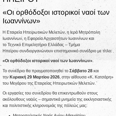
«Οι ορθόδοξοι ιστορικοί ναοί των
Ιωαννίνων»
Η Εταιρεία Ηπειρωτικών Μελετών, η Ιερά Μητρόπολη
Ιωαννίνων, η Εφορεία Αρχαιοτήτων Ιωαννίνων και
το Τεχνικό Επιμελητήριο Ελλάδας – Τμήμα
Ηπείρου συνδιοργανώνουν επιστημονικό συνέδριο με τίτλο:
«Οι ορθόδοξοι ιστορικοί ναοί των Ιωαννίνων»
.
Το συνέδριο θα πραγματοποιηθεί το
Σάββατο 28
και
την
Κυριακή 29 Μαρτίου 2026
, στην αίθουσα «Κ. Κατσάρη»
του Μεγάρου της Εταιρείας Ηπειρωτικών Μελετών.
Οι εργασίες του συνεδρίου θα επικεντρωθούν στους
ακόλουθους ναούς – σημαντικά μνημεία της εκκλησιαστικής
και πολιτιστικής κληρονομιάς της πόλεώς μας:
Μητροπολιτικός Ναός Αγίου Αθανασίου