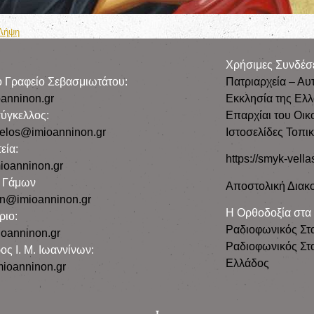
Λήψη
Χρήσιμες Συνδέσ
ρο Γραφείο Σεβασμιωτάτου:
Πατριαρχεία – Αυ
anninon.gr
Εκκλησία της Ελ
ύγκελλος:
Επαρχίαι του Οικ
gelos@imioanninon.gr
Ιστοσελίδες Τοπι
εία:
https://smyk-vella
ioanninon.gr
ο Γάμων
Αποστολική Διακο
n@imioanninon.gr
Η Ορθοδοξία στα
ριο:
Ραδιοφωνικός Στ
oanninon.gr
Ραδιοφωνικός Στα
ος Ι. Μ. Ιωαννίνων:
Ελλάδος
ioanninon.gr