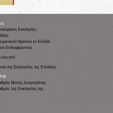
εις
τοκέφαλες Εκκλησίες
λάδος
ουμενικού Θρόνου εν Ελλάδι
κού Ενδιαφέροντος
s.ioa.sch.
νία της Εκκλησίας της Ελλάδος
 FM
αθμός Μονής Δουραχάνης
θμός της Εκκλησίας της