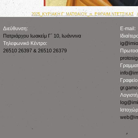
2025_ΚΥΡΙΑΚΗ Γ΄ ΜΑΤΘΑΙΟΥ_π. ΕΦΡΑΙΜ ΝΤΕΤΣΙΚΑΣ
Διεύθυνση:
E-mail:
Πατριάρχου Ιωακείμ Γ΄ 10, Iωάννινα
Iδιαίτε
Τηλεφωνικό Κέντρο:
ig@imio
26510 26397 & 26510 26379
Πρωτοσ
protosi
Γραμματ
info@im
Γραφεί
gr.gamo
Λογιστή
log@imi
Ιστοχώρ
web@im