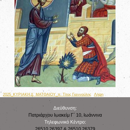
2025_ΚΥΡΙΑΚΗ Δ΄ ΜΑΤΘΑΙΟΥ_π. Τίτος Γιαννούλης
Λήψη
Διεύθυνση:
Πατριάρχου Ιωακείμ Γ΄ 10, Iωάννινα
Τηλεφωνικό Κέντρο:
26510 26397 & 26510 26379