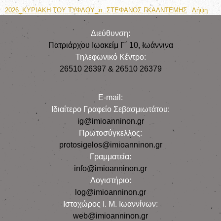
2026_ΚΥΡΙΑΚΗ ΤΟΥ ΤΥΦΛΟΥ_π. ΣΤΕΦΑΝΟΣ ΓΚΑΛΝΤΕΜΗΣ
Λήψη
Διεύθυνση:
Πατριάρχου Ιωακείμ Γ΄ 10, Iωάννινα
Τηλεφωνικό Κέντρο:
26510 26397 & 26510 26379
E-mail:
Iδιαίτερο Γραφείο Σεβασμιωτάτου:
ig@imioanninon.gr
Πρωτοσύγκελλος:
protosigelos@imioanninon.gr
Γραμματεία:
info@imioanninon.gr
Λογιστήριο:
log@imioanninon.gr
Ιστοχώρος Ι. Μ. Ιωαννίνων:
web@imioanninon.gr