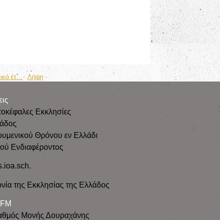
λικό έτ…
Λήψη
εις
τοκέφαλες Εκκλησίες
λάδος
ουμενικού Θρόνου εν Ελλάδι
κού Ενδιαφέροντος
s.ioa.sch.
νία της Εκκλησίας της Ελλάδος
 FM
αθμός Μονής Δουραχάνης