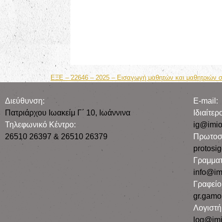
ΕΞΕ – 22646 – 2025 – Εισαγωγή μαθητών και μαθητριών σ
Διεύθυνση:
E-mail:
Πατριάρχου Ιωακείμ Γ΄ 10, Iωάννινα
Iδιαίτε
Τηλεφωνικό Κέντρο:
ig@imio
26510 26397 & 26510 26379
Πρωτοσ
protosi
Γραμματ
info@im
Γραφεί
gr.gamo
Λογιστή
log@imi