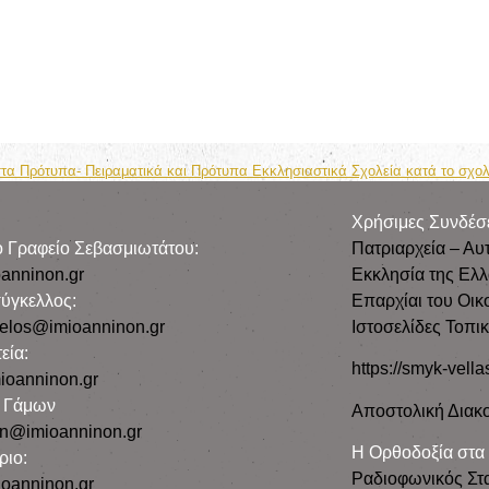
τα Πρότυπα- Πειραματικά και Πρότυπα Εκκλησιαστικά Σχολεία κατά το σχο
Χρήσιμες Συνδέσ
ρο Γραφείο Σεβασμιωτάτου:
Πατριαρχεία – Αυ
anninon.gr
Εκκλησία της Ελ
ύγκελλος:
Επαρχίαι του Οικ
gelos@imioanninon.gr
Ιστοσελίδες Τοπι
εία:
https://smyk-vella
ioanninon.gr
ο Γάμων
Αποστολική Διακο
n@imioanninon.gr
Η Ορθοδοξία στα
ριο:
Ραδιοφωνικός Στ
oanninon.gr