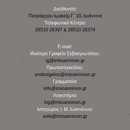
Διεύθυνση:
Πατριάρχου Ιωακείμ Γ΄ 10, Iωάννινα
Τηλεφωνικό Κέντρο:
26510 26397 & 26510 26379
E-mail:
Iδιαίτερο Γραφείο Σεβασμιωτάτου:
ig@imioanninon.gr
Πρωτοσύγκελλος:
protosigelos@imioanninon.gr
Γραμματεία:
info@imioanninon.gr
Λογιστήριο:
log@imioanninon.gr
Ιστοχώρος Ι. Μ. Ιωαννίνων:
web@imioanninon.gr