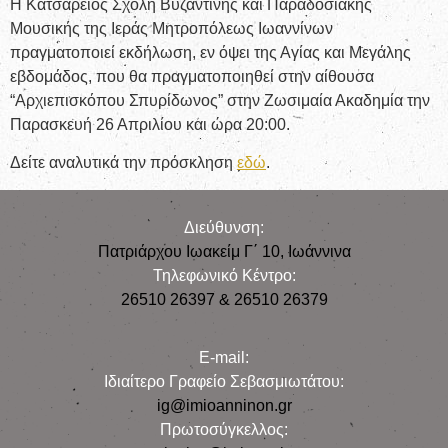
Η Κατσάρειος Σχολή Βυζαντινής και Παραδοσιακής
Μουσικής της Ιεράς Μητροπόλεως Ιωαννίνων
πραγματοποιεί εκδήλωση, εν όψει της Αγίας και Μεγάλης
εβδομάδος, που θα πραγματοποιηθεί στην αίθουσα
“Αρχιεπισκόπου Σπυρίδωνος” στην Ζωσιμαία Ακαδημία την
Παρασκευή 26 Απριλίου και ώρα 20:00.
Δείτε αναλυτικά την πρόσκληση
εδώ
.
Διεύθυνση:
Πατριάρχου Ιωακείμ Γ΄ 10, Iωάννινα
Τηλεφωνικό Κέντρο:
26510 26397 & 26510 26379
E-mail:
Iδιαίτερο Γραφείο Σεβασμιωτάτου:
ig@imioanninon.gr
Πρωτοσύγκελλος: