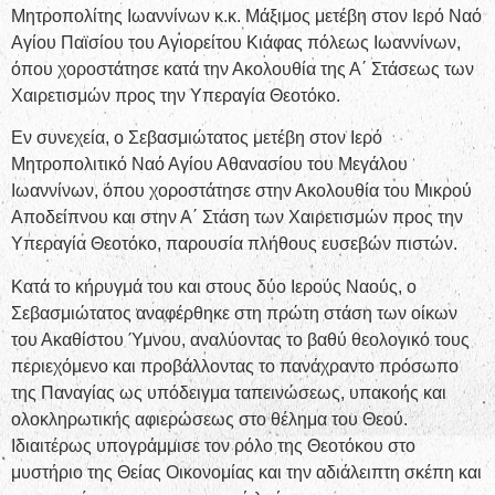
Μητροπολίτης Ιωαννίνων κ.κ. Μάξιμος μετέβη στον Ιερό Ναό
Αγίου Παϊσίου του Αγιορείτου Κιάφας πόλεως Ιωαννίνων,
όπου χοροστάτησε κατά την Ακολουθία της Α΄ Στάσεως των
Χαιρετισμών προς την Υπεραγία Θεοτόκο.
Εν συνεχεία, ο Σεβασμιώτατος μετέβη στον Ιερό
Μητροπολιτικό Ναό Αγίου Αθανασίου του Μεγάλου
Ιωαννίνων, όπου χοροστάτησε στην Ακολουθία του Μικρού
Αποδείπνου και στην Α΄ Στάση των Χαιρετισμών προς την
Υπεραγία Θεοτόκο, παρουσία πλήθους ευσεβών πιστών.
Κατά το κήρυγμά του και στους δύο Ιερούς Ναούς, ο
Σεβασμιώτατος αναφέρθηκε στη πρώτη στάση των οίκων
του Ακαθίστου Ύμνου, αναλύοντας το βαθύ θεολογικό τους
περιεχόμενο και προβάλλοντας το πανάχραντο πρόσωπο
της Παναγίας ως υπόδειγμα ταπεινώσεως, υπακοής και
ολοκληρωτικής αφιερώσεως στο θέλημα του Θεού.
Ιδιαιτέρως υπογράμμισε τον ρόλο της Θεοτόκου στο
μυστήριο της Θείας Οικονομίας και την αδιάλειπτη σκέπη και