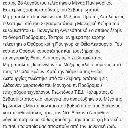
εορτής 28 Αυγούστου τελέστηκε ο Μέγας Πανηγυρικός
Εσπερινός χοροστατούντος του Σεβασμιωτάτου
Μητροπολίτου Ιωαννίνων κ.κ. Μεξίμου. Προ της Απολύσεως
τελέστηκε υπό του Σεβασμιωτάτου η Μοναχική Κουρά του
ευλαβεστάτου κ. Παναγιώτη Αγγελόπουλου ο οποίος έλαβε
το όνομα Πρόδρομος. Το πρωί ανήμερα της εορτής
τελέστηκε ο Όρθρος και η Πανηγυρική Θεία Λειτουργία. Του
εόρτιου Όρθρου χοροστάτησε και προεξήρχε της
πανηγυρικής Θείας Λειτουργίας ο Σεβασμιώτατος
Μητροπολίτης Ιωαννίνων κ.κ. Μάξιμος πλαισιούμενος από
τους πλειάδα Ιερέων. Κατά την διάρκεια της Θείας
Λειτουργίας τελέστηκε υπό του Σεβασμιωτάτου η εις
Διάκονον χειροτονία του Μοναχού π. Προδρόμου
πτυχιούχου τεχνολόγου Γεωπόνου Τ.Ε.Ι. Καλαμάτας. Ο
Σεβασμιώτατος στο κήρυγμα του αναφέρθηκε στο Μέγα της
Ιερωσύνης Μυστήριον και στον βαθμό αυτόν του Διακόνου
και απευθυνόμενος προς τον Νέο Διάκονο Απηύθηνε
λόγους πατρικούς καθώς και ότι με την προσευχή θα νικήσει
τα πάθη τα οποία μας αποσπούν από την μοναχική ζωή.