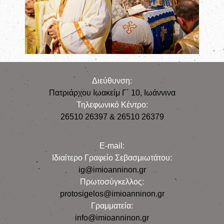
Διεύθυνση:
Πατριάρχου Ιωακείμ Γ΄ 10, Iωάννινα
Τηλεφωνικό Κέντρο:
26510 26397 & 26510 26379
E-mail:
Iδιαίτερο Γραφείο Σεβασμιωτάτου:
ig@imioanninon.gr
Πρωτοσύγκελλος:
protosigelos@imioanninon.gr
Γραμματεία:
info@imioanninon.gr