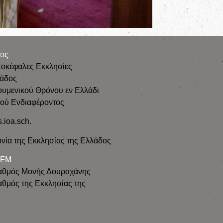
εις
τοκέφαλες Εκκλησίες
λάδος
ουμενικού Θρόνου εν Ελλάδι
κού Ενδιαφέροντος
s.ioa.sch.
νία της Εκκλησίας της Ελλάδος
 FM
αθμός Μονής Δουραχάνης
θμός της Εκκλησίας της