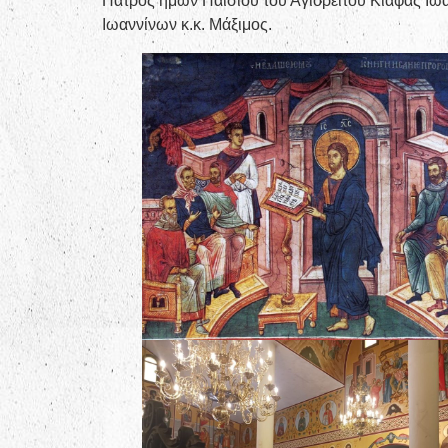
Πατρός ημών Παϊσίου του Αγιορείτου Κιάφας Ιω
Ιωαννίνων κ.κ. Μάξιμος.