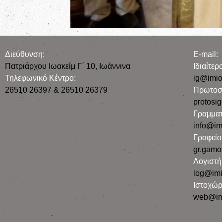
Διεύθυνση:
E-mail:
Πατριάρχου Ιωακείμ Γ΄ 10, Iωάννινα
Iδιαίτε
Τηλεφωνικό Κέντρο:
ig@imio
26510 26397 & 26510 26379
Πρωτοσ
protosi
Γραμματ
info@im
Γραφεί
gr.gamo
Λογιστή
log@imi
Ιστοχώρ
web@im