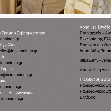
Χρήσιμες Συνδέσ
ρο Γραφείο Σεβασμιωτάτου:
Πατριαρχεία – Αυ
anninon.gr
Εκκλησία της Ελ
ύγκελλος:
Επαρχίαι του Οικ
gelos@imioanninon.gr
Ιστοσελίδες Τοπι
εία:
https://smyk-vella
ioanninon.gr
ο Γάμων
Αποστολική Διακο
n@imioanninon.gr
Η Ορθοδοξία στα
ριο:
Ραδιοφωνικός Στ
oanninon.gr
Ραδιοφωνικός Στα
ος Ι. Μ. Ιωαννίνων:
Ελλάδος
ioanninon.gr