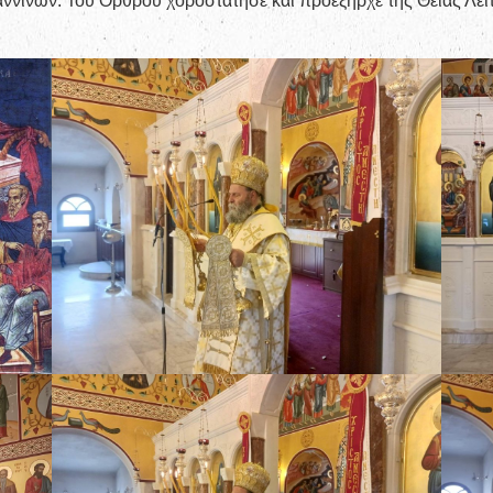
αννίνων. Του Όρθρου χοροστάτησε και προεξήρχε της Θείας Λε