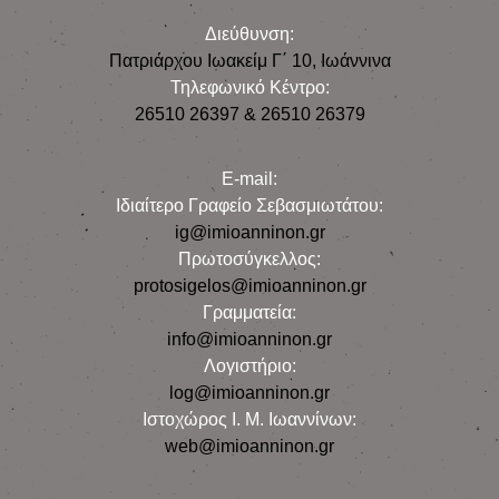
Διεύθυνση:
Πατριάρχου Ιωακείμ Γ΄ 10, Iωάννινα
Τηλεφωνικό Κέντρο:
26510 26397 & 26510 26379
E-mail:
Iδιαίτερο Γραφείο Σεβασμιωτάτου:
ig@imioanninon.gr
Πρωτοσύγκελλος:
protosigelos@imioanninon.gr
Γραμματεία:
info@imioanninon.gr
Λογιστήριο:
log@imioanninon.gr
Ιστοχώρος Ι. Μ. Ιωαννίνων:
web@imioanninon.gr