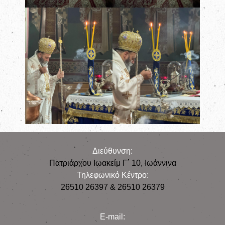
Διεύθυνση:
Πατριάρχου Ιωακείμ Γ΄ 10, Iωάννινα
Τηλεφωνικό Κέντρο:
26510 26397 & 26510 26379
E-mail: